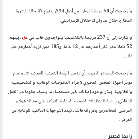
وأوضحت أن 50 مريضا توفوا من أصل 334، بينهم 47 حالة غادروا
القطاع، خلال عدوان الاحتلال الإسرائيلي.
وأشارت إلى أن 237 مريضا بالثلاسيميا يتواجدون حاليا في
غزة
، بينهم
52 طفلا ممن تقل أعمارهم عن 12 عاما، و185 ممن تزيد أعمارهم على
ذلك.
وأوضحت المصادر الطبية، أن تدمير البنية التحتية للمختبرات، وعدم
توفر أجهزة الفحص المخبري لإجراء الفحوصات الوقائية والتشخيصية
والعلاجية، يُنذر بوجود إصابات غير مشخصة، ما ينسف عقودا من العمل
الوقائي، داعية المنظمات الصحية الدولية للتركيز على معاناة هؤلاء
المرضى المحاصرين بظروف قاتلة، تُبدد التوجهات العالمية للوقاية من
المرض.
رابط قصير