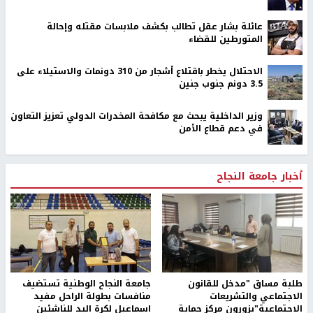
عائلة بشار عقل تطالب بكشف ملابسات مقتله وإحالة
المتورطين للقضاء
الاحتلال يخطر باقتلاع أشجار من 310 دونمات والاستيلاء على
3.5 دونم جنوب جنين
وزير الداخلية يبحث مع مكافحة المخدرات الدولي تعزيز التعاون
في دعم قطاع الأمن
أخبار جامعة النجاح
طلبة مساق "مدخل للقانون
جامعة النجاح الوطنية تستضيف
الاجتماعي والتشريعات
منافسات بطولة الراحل مفيد
الاجتماعية"يزورون مركز حماية
اسماعيل لكرة اليد للناشئين