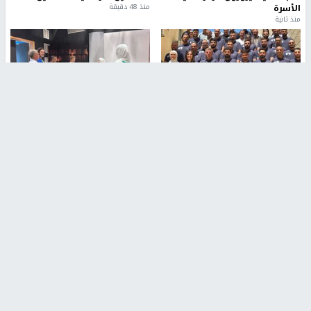
الأسرة
منذ 48 دقيقة
منذ ثانية
بمشاركة 25 مدرباً.. جامعة النجاح
مركز إعلام النجاح يستضيف وفدًا
تطلق دورة إعداد مدربي كرة
أكاديميًا من جامعة لوليو
القدم المستوى (C)
للتكنولوجيا السويدية
منذ 51 دقيقة
منذ 9 دقيقة
تقارير
" قانون درومي".. بين حق الدفاع عن النفس وواقع
الفلسطينيين تحت الاحتلال
منذ 8 ثواني
تقارير
شهداء بينهم أطفال في غزة.. والاحتلال يصعّد
غاراته ويمنح السكان دقائق للإخلاء
منذ 11 ثانية