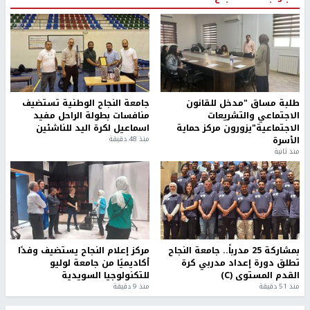
طلبة مساق "مدخل للقانون
جامعة النجاح الوطنية تستضيف
الاجتماعي والتشريعات
منافسات بطولة الراحل مفيد
الاجتماعية"يزورون مركز حماية
اسماعيل لكرة اليد للناشئين
الأسرة
منذ 48 دقيقة
منذ ثانية
بمشاركة 25 مدرباً.. جامعة النجاح
مركز إعلام النجاح يستضيف وفدًا
تطلق دورة إعداد مدربي كرة
أكاديميًا من جامعة لوليو
القدم المستوى (C)
للتكنولوجيا السويدية
منذ 51 دقيقة
منذ 9 دقيقة