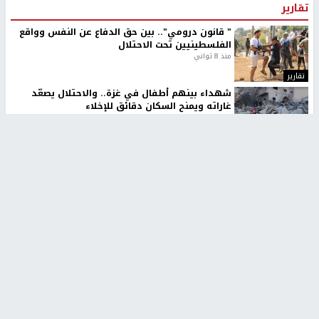
تقارير
" قانون درومي".. بين حق الدفاع عن النفس وواقع
الفلسطينيين تحت الاحتلال
منذ 8 ثواني
تقارير
شهداء بينهم أطفال في غزة.. والاحتلال يصعّد
غاراته ويمنح السكان دقائق للإخلاء
منذ 11 ثانية
تقارير
الإعلام العبري: "معركة مضيق هرمز تستهدف تثبيت
رواية سياسية"
منذ 9 ثواني
تقارير
تصريحات خاصة
تصريحات خاصة
تصريحات خاصة