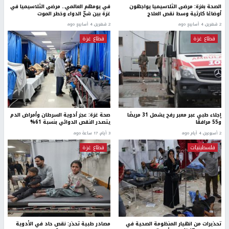
الصحة بغزة: مرضى الثلاسيميا يواجهون
في يومهم العالمي.. مرضى الثلاسيميا في
أوضاعًا كارثية وسط نقص العلاج
غزة بين شحّ الدواء وخطر الموت
2 شهرين، 4 أسابيع ago
2 شهرين، 4 أسابيع ago
قطاع غزة
قطاع غزة
إجلاء طبي عبر معبر رفح يشمل 31 مريضًا
صحة غزة: عجز أدوية السرطان وأمراض الدم
و55 مرافقًا
يتصدر النقص الدوائي بنسبة 61%
2 أسبوعين، 4 أيام ago
3 أيام، 17 ساعة ago
فلسطينيات
قطاع غزة
تحذيرات من انهيار المنظومة الصحية في
مصادر طبية تحذر: نقص حاد في الأدوية