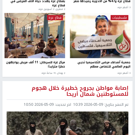
قطاع غزة و47% من الأدوية رصيدها صفر
بقطاع غزة يهدد حياة آلاف المرضى في
قطاع غزة
3 أشهر ago
2 شهرين، 2 أسبوعين ago
فلسطينيات
قطاع غزة
جمعية أصدقاء مرضى الثلاسيميا تحيي
مركز غزة للسرطان: 11 ألف مريض يواجهون
اليوم العالمي للتضامن معهم
خطرًا متزايدًا
3 أشهر ago
2 يومان، 19 ساعة ago
إصابة مواطن بجروح خطيرة خلال هجوم
للمستوطنين شمال أريحا
تم النشر بتاريخ:
2026-05-09 10:39
اخر تحديث:
2026-05-09 10:50