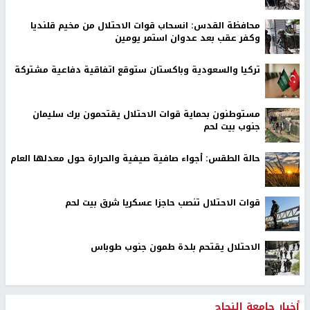
محافظة القدس: انسحاب قوات الاحتلال من مخيم قلنديا
وكفر عقب بعد عدوان استمر يومين
تركيا والسعودية وباكستان ستوقع اتفاقية دفاعية مشتركة
مستوطنون بحماية قوات الاحتلال يقتحمون برك سليمان
جنوب بيت لحم
حالة الطقس: أجواء صافية صيفية والحرارة حول معدلها العام
قوات الاحتلال تنصب حاجزا عسكريا شرق بيت لحم
الاحتلال يقتحم بلدة طمون جنوب طوباس
أخبار جامعة النجاح