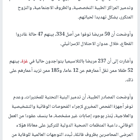
وتدمير المراكز الطبية التخصصية، والظروف الاجتماعية، والنزوح
المتكرر، يشكل تهديدا لحياتهم.
وأوضحت أن 50 مريضا توفوا من أصل 334، بينهم 47 حالة غادروا
القطاع، خلال عدوان الاحتلال الإسرائيلي.
وأشارت إلى أن 237 مريضا بالثلاسيميا يتواجدون حاليا في
غزة
، بينهم
52 طفلا ممن تقل أعمارهم عن 12 عاما، و185 ممن تزيد أعمارهم على
ذلك.
وأوضحت المصادر الطبية، أن تدمير البنية التحتية للمختبرات، وعدم
توفر أجهزة الفحص المخبري لإجراء الفحوصات الوقائية والتشخيصية
والعلاجية، يُنذر بوجود إصابات غير مشخصة، ما ينسف عقودا من العمل
الوقائي، داعية المنظمات الصحية الدولية للتركيز على معاناة هؤلاء
المرضى المحاصرين بظروف قاتلة، تُبدد التوجهات العالمية للوقاية من