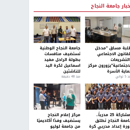
خبار جامعة النجاح
لبة مساق "مدخل
جامعة النجاح الوطنية
لقانون الاجتماعي
تستضيف منافسات
التشريعات
بطولة الراحل مفيد
لاجتماعية"يزورون مركز
اسماعيل لكرة اليد
ماية الأسرة
للناشئين
5 ثواني
منذ 48 دقيقة
بمشاركة 25 مدرباً..
مركز إعلام النجاح
امعة النجاح تطلق
يستضيف وفدًا أكاديميًا
ورة إعداد مدربي كرة
من جامعة لوليو