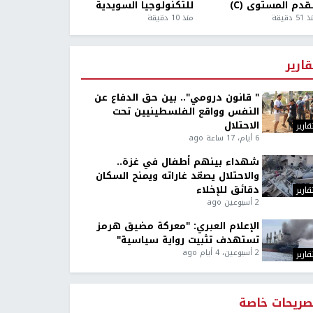
قدم المستوى (C)
للتكنولوجيا السويدية
5 دقيقة
منذ 10 دقيقة
قارير
" قانون درومي".. بين حق الدفاع عن
النفس وواقع الفلسطينيين تحت
الاحتلال
قارير
6 أيام، 17 ساعة ago
شهداء بينهم أطفال في غزة..
والاحتلال يصعّد غاراته ويمنح السكان
دقائق للإخلاء
قارير
2 أسبوعين ago
الإعلام العبري: "معركة مضيق هرمز
تستهدف تثبيت رواية سياسية"
2 أسبوعين، 4 أيام ago
قارير
صريحات خاصة