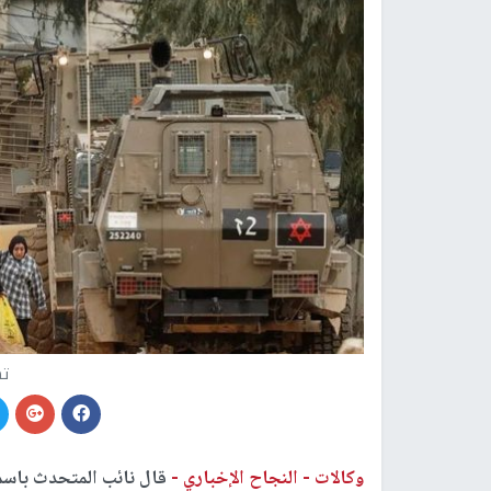
ته
وكالات -
النجاح الإخباري -
قال نائب المتحدث باسم 