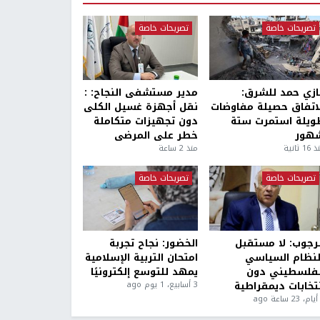
تصريحات خاصة
تصريحات خاصة
ازي حمد للشرق:
مدير مستشفى النجاح: :
لاتفاق حصيلة مفاوضات
نقل أجهزة غسيل الكلى
ويلة استمرت ستة
دون تجهيزات متكاملة
هور
خطر على المرضى
1 ثانية
منذ 2 ساعة
تصريحات خاصة
تصريحات خاصة
لرجوب: لا مستقبل
الخضور: نجاح تجربة
لنظام السياسي
امتحان التربية الإسلامية
لفلسطيني دون
يمهد للتوسع إلكترونيًا
نتخابات ديمقراطية
3 أسابيع، 1 يوم ago