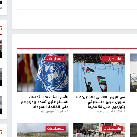
ال
منذ 1
ت
ت
فلسطينيات
فلسطينيات
ت
في اليوم العالمي للاجئين: 6.2
الأمم المتحدة: اعتداءات
مليون لاجئ فلسطيني
المستوطنين تهدد بإدراجهم
يتوزعون على 58 مخيماً
على القائمة السوداء
ت
1 شهر، 2 أسبوعين ago
1 شهر، 2 أسبوعين ago
فلسطينيات
فلسطينيات
ت