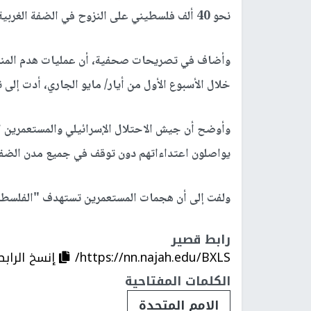
نحو 40 ألف فلسطيني على النزوح في الضفة الغربية، منذ مطلع العام الماضي 2025 وحتى اليوم.
وأضاف في تصريحات صحفية، أن عمليات هدم المنازل
خلال الأسبوع الأول من أيار/ مايو الجاري، أدت إلى نزوح 42 فلسطينيا، بينهم 4
وأوضح أن جيش الاحتلال الإسرائيلي والمستعمرين
يواصلون اعتداءاتهم دون توقف في جميع مدن الضفة 
ولفت إلى أن هجمات المستعمرين تستهدف "الفلسطيني
رابط قصير
https://nn.najah.edu/BXLS/
إنسخ الرابط
الكلمات المفتاحية
الامم المتحدة