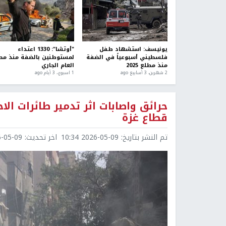
يونيسف: استشهاد طفل
"أوتشا": 1330 اعتداء
فلسطيني أسبوعياً في الضفة
لمستوطنين بالضفة منذ مط
منذ مطلع 2025
العام الجاري
2 شهرين، 3 أسابيع ago
1 اسبوع.، 3 أيام ago
حرائق واصابات اثر تدمير طائرات ا
قطاع غزة
تم النشر بتاريخ:
2026-05-09 10:34
اخر تحديث:
5-09 10:36