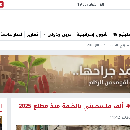
العشاء
19:55
البث
نيو 48
شؤون إسرائيلية
عربي ودولي
تقارير
أخبار جامعة 
ا
2026-0