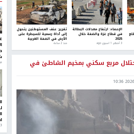
الإحصاء: ارتفاع معدلات البطالة
تقرير: عنف المستوطنين يتحول
لع
في قطاع غزة والضفة خلال
إلى أداة رسمية للسيطرة على
غ
2025
الأرض في الضفة الغربية
3 أشهر، 1 اسبوع. ago
منذ 2 ساعة
ا
ط
ش
لاحتلال مربع سكني بمخيم الشاطئ في
منذ 6
2026-0
ا
ل
ا
ا
3 أيام، 23 ساعة ago