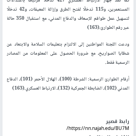
كما نفذ جهاز الارتباط العسكري 427 تدخلًا مرتبطًا باعتداءات
المستعمرين، و115 تدخلًا لفتح الطرق وإزالة المعيقات، و42 تدخلًا
لتسهيل عمل طواقم الإسعاف والدفاع المدني، مع استقبال 350 حالة
عبر رقم الطوارئ
(163).
ودعت اللجنة المواطنين إلى الالتزام بتعليمات السلامة والابتعاد عن
شظايا الصواريخ، مع ضرورة الحصول على المعلومات من المصادر
الرسمية فقط
.
أرقام الطوارئ الرسمية:
الشرطة (100)، الهلال الأحمر (101)، الدفاع
المدني (102)، الضابطة الجمركية (132)، الارتباط العسكري
(163).
رابط قصير
https://nn.najah.edu/BU7M/