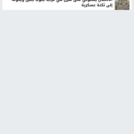
إلى ثكنة عسكرية
وول ستريت جورنال: تفاهمات هرمز تمنح إيران نفوذًا فعليًا
على المضيق
وفاة سفير فلسطين لدى مصر دياب اللوح في القاهرة
أخبار جامعة النجاح
طلبة مساق "مدخل للقانون
جامعة النجاح الوطنية تستضيف
الاجتماعي والتشريعات
منافسات بطولة الراحل مفيد
الاجتماعية"يزورون مركز حماية
اسماعيل لكرة اليد للناشئين
الأسرة
منذ 48 دقيقة
منذ 5 ثواني