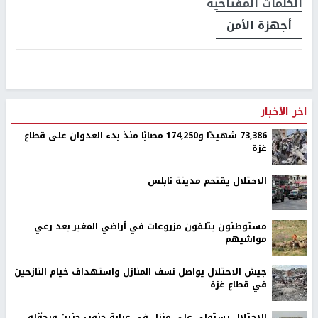
الكلمات المفتاحية
أجهزة الأمن
اخر الأخبار
73,386 شهيدًا و174,250 مصابًا منذ بدء العدوان على قطاع
غزة
الاحتلال يقتحم مدينة نابلس
مستوطنون يتلفون مزروعات في أراضي المغير بعد رعي
مواشيهم
جيش الاحتلال يواصل نسف المنازل واستهداف خيام النازحين
في قطاع غزة
الاحتلال يستولي على منزل في عرابة جنوب جنين ويحوّله