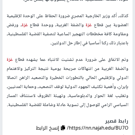
كذلك، أكد وزير الخارجية المصري ضرورة الحفاظ على الوحدة الإقليمية
العضوية بين قطاع
غزة
والضفة الغربية، ووحدة قطاع
غزة
، ورفض
ومقاومة كافة مخططات التهجير الساعية لتصفية القضية الفلسطينية،
باعتبار ذلك ركنا أساسيا في إطار حل الدولتين.
وتم الاتفاق على ضرورة عدم تشتيت الانتباه عما يشهده قطاع
غزة
والضفة الغربية من انتهاكات صريحة يومية نتيجة التركيز والاهتمام
الدولي والإقليمي الحالي بالتطورات الخطيرة والتصعيد الراهن اتصالا
بإيران، وأهمية تكثيف الجهود الدولية لوقف التصعيد، وحماية المدنيين،
وتغليب لغة الحوار والدبلوماسية، وتهيئة الظروف لاستئناف المسار
السياسي الرامي للوصول إلى تسوية عادلة وشاملة للقضية الفلسطينية.
رابط قصير
https://nn.najah.edu/BU7O/
إنسخ الرابط