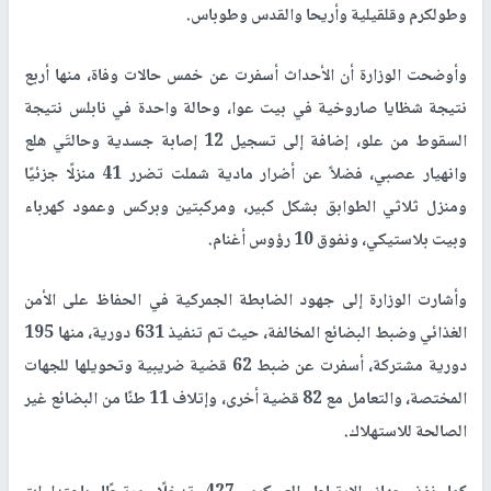
وطولكرم وقلقيلية وأريحا والقدس وطوباس
.
وأوضحت الوزارة أن الأحداث أسفرت عن خمس حالات وفاة، منها أربع
نتيجة شظايا صاروخية في بيت عوا، وحالة واحدة في نابلس نتيجة
السقوط من علو، إضافة إلى تسجيل 12 إصابة جسدية وحالتَي هلع
وانهيار عصبي، فضلاً عن أضرار مادية شملت تضرر 41 منزلًا جزئيًا
ومنزل ثلاثي الطوابق بشكل كبير، ومركبتين وبركس وعمود كهرباء
وبيت بلاستيكي، ونفوق 10 رؤوس أغنام
.
وأشارت الوزارة إلى جهود الضابطة الجمركية في الحفاظ على الأمن
الغذائي وضبط البضائع المخالفة، حيث تم تنفيذ 631 دورية، منها 195
دورية مشتركة، أسفرت عن ضبط 62 قضية ضريبية وتحويلها للجهات
المختصة، والتعامل مع 82 قضية أخرى، وإتلاف 11 طنًا من البضائع غير
الصالحة للاستهلاك
.