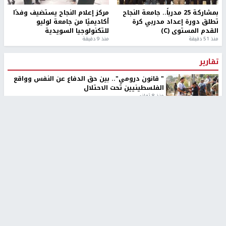
بمشاركة 25 مدرباً.. جامعة النجاح
مركز إعلام النجاح يستضيف وفدًا
تطلق دورة إعداد مدربي كرة
أكاديميًا من جامعة لوليو
القدم المستوى (C)
للتكنولوجيا السويدية
منذ 51 دقيقة
منذ 9 دقيقة
تقارير
" قانون درومي".. بين حق الدفاع عن النفس وواقع
الفلسطينيين تحت الاحتلال
منذ 8 ثواني
تقارير
شهداء بينهم أطفال في غزة.. والاحتلال يصعّد
غاراته ويمنح السكان دقائق للإخلاء
منذ 11 ثانية
تقارير
الإعلام العبري: "معركة مضيق هرمز تستهدف تثبيت
رواية سياسية"
منذ 9 ثواني
تقارير
تصريحات خاصة