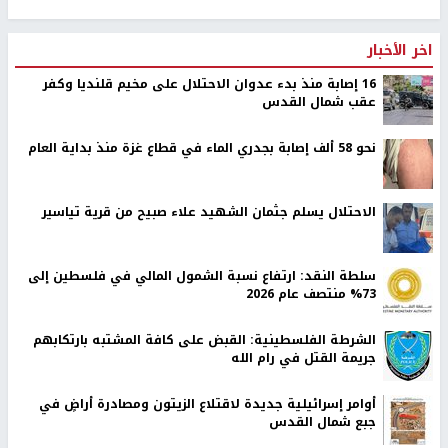
اخر الأخبار
16 إصابة منذ بدء عدوان الاحتلال على مخيم قلنديا وكفر
عقب شمال القدس
نحو 58 ألف إصابة بجدري الماء في قطاع غزة منذ بداية العام
الاحتلال يسلم جثمان الشهيد علاء صبيح من قرية تياسير
سلطة النقد: ارتفاع نسبة الشمول المالي في فلسطين إلى
73% منتصف عام 2026
الشرطة الفلسطينية: القبض على كافة المشتبه بارتكابهم
جريمة القتل في رام الله
أوامر إسرائيلية جديدة لاقتلاع الزيتون ومصادرة أراضٍ في
جبع شمال القدس