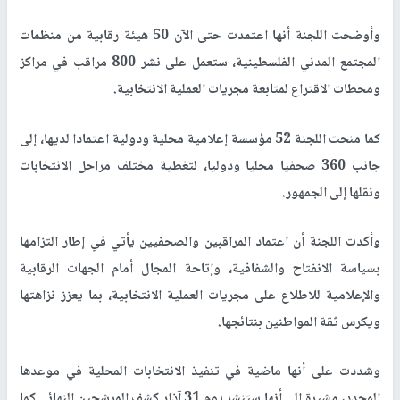
وأوضحت اللجنة أنها اعتمدت حتى الآن 50 هيئة رقابية من منظمات
المجتمع المدني الفلسطينية، ستعمل على نشر 800 مراقب في مراكز
ومحطات الاقتراع لمتابعة مجريات العملية الانتخابية
.
كما منحت اللجنة 52 مؤسسة إعلامية محلية ودولية اعتمادا لديها، إلى
جانب 360 صحفيا محليا ودوليا، لتغطية مختلف مراحل الانتخابات
ونقلها إلى الجمهور
.
وأكدت اللجنة أن اعتماد المراقبين والصحفيين يأتي في إطار التزامها
بسياسة الانفتاح والشفافية، وإتاحة المجال أمام الجهات الرقابية
والإعلامية للاطلاع على مجريات العملية الانتخابية، بما يعزز نزاهتها
ويكرس ثقة المواطنين بنتائجها
.
وشددت على أنها ماضية في تنفيذ الانتخابات المحلية في موعدها
المحدد، مشيرة إلى أنها ستنشر يوم 31 آذار كشف المرشحين النهائي كما