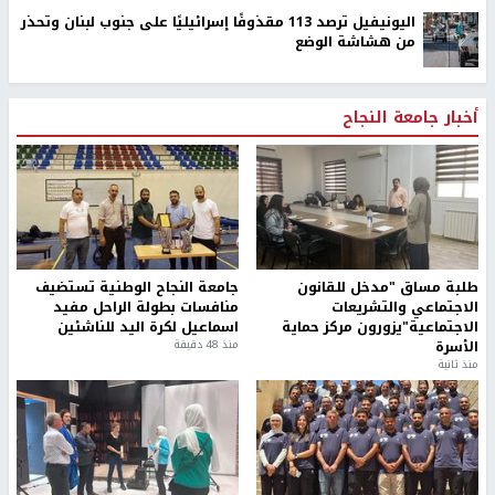
اليونيفيل ترصد 113 مقذوفًا إسرائيليًا على جنوب لبنان وتحذر
من هشاشة الوضع
أخبار جامعة النجاح
طلبة مساق "مدخل للقانون
جامعة النجاح الوطنية تستضيف
الاجتماعي والتشريعات
منافسات بطولة الراحل مفيد
الاجتماعية"يزورون مركز حماية
اسماعيل لكرة اليد للناشئين
الأسرة
منذ 48 دقيقة
منذ ثانية