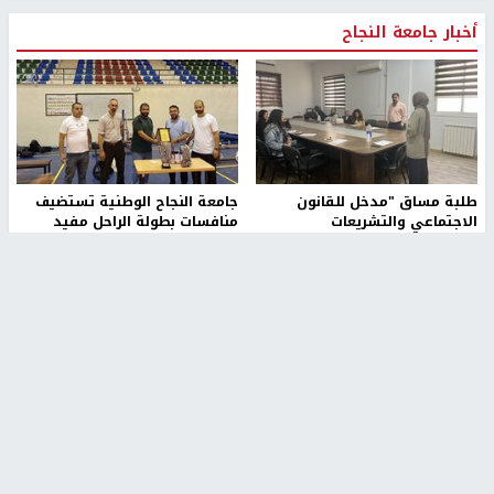
أخبار جامعة النجاح
طلبة مساق "مدخل للقانون
جامعة النجاح الوطنية تستضيف
الاجتماعي والتشريعات
منافسات بطولة الراحل مفيد
الاجتماعية"يزورون مركز حماية
اسماعيل لكرة اليد للناشئين
الأسرة
منذ 48 دقيقة
منذ ثانية
بمشاركة 25 مدرباً.. جامعة النجاح
مركز إعلام النجاح يستضيف وفدًا
تطلق دورة إعداد مدربي كرة
أكاديميًا من جامعة لوليو
القدم المستوى (C)
للتكنولوجيا السويدية
منذ 51 دقيقة
منذ 9 دقيقة