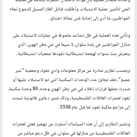
وأفادت مصادر محلية بأن قوات الاحتلال انتشرت بكثافة في محيط
الحي لتأمين عملية الاستيلاء، وأطلقت قنابل الغاز المسيل للدموع تجاه
المواطنين، ما أدى إلى إصابة فتى بحالة اختناق.
وتأتي هذه العملية في ظل تصاعد ملحوظ في عمليات الاستيلاء على
منازل المواطنين في بلدة سلوان، لا سيما في حي بطن الهوى، الذي
يتعرض منذ سنوات لهجمة استيطانية تقودها جمعيات استيطانية.
وبحسب تقارير صادرة عن مركز معلومات وادي حلوة، وجمعية "عير
عميم"، فقد تجاوز عدد الوحدات السكنية التي تم الاستيلاء عليها أو
صدرت بحقها قرارات إخلاء في حي بطن الهوى وحده، 80 وحدة سكنية،
تعود لعشرات العائلات الفلسطينية، وذلك ضمن دعاوى قانونية تستند
إلى مزاعم ملكية تعود لما قبل عام 1948.
وتشير التقارير إلى أن هذه السياسات أسفرت عن تهجير فعلي لعشرات
العائلات الفلسطينية من منازلها في سلوان، في ظل دعم مباشر من