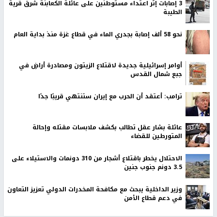
‏3 إصابات إثر اعتداء مستوطنين على عائلة الكعابنة شرق قرية
الطيبة
نحو 58 ألف إصابة بجدري الماء في قطاع غزة منذ بداية العام
أوامر إسرائيلية جديدة لاقتلاع الزيتون ومصادرة أراضٍ في
جبع شمال القدس
ترامب: أعتقد أن الحرب مع إيران ستنتهي قريبًا جدًا
عائلة بشار عقل تطالب بكشف ملابسات مقتله وإحالة
المتورطين للقضاء
الاحتلال يخطر باقتلاع أشجار من 310 دونمات والاستيلاء على
3.5 دونم جنوب جنين
وزير الداخلية يبحث مع مكافحة المخدرات الدولي تعزيز التعاون
في دعم قطاع الأمن