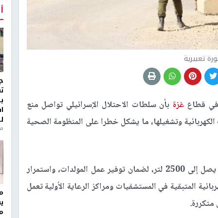
أ
رة تعبيرية
ج
ت
ب
في قطاع
غزة
بأن سلطات الاحتلال الإسرائيلي تواصل منع
ا
ل
ت الكهربائية وتشغيلها، ما يشكل خطرا على المنظومة الصحية
منذ 8
وأوضحت المصادر أن الاحتياج الشهري من الزيوت يصل إلى 2500 لتر، لضمان توفير عمل المولدات، واستمرار
بائية المتبقية في المستشفيات ومراكز الرعاية الأولية تعمل
مر
ي
متكررة.
م