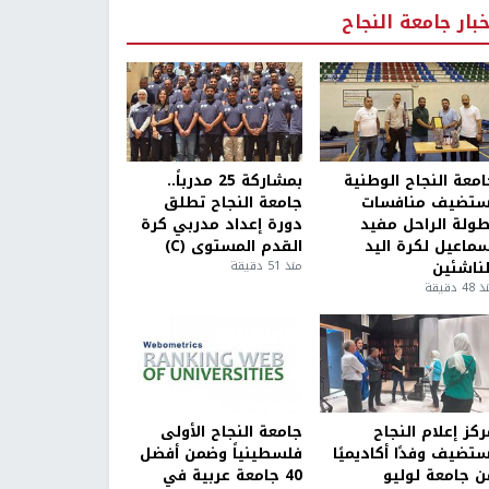
خبار جامعة النجاح
امعة النجاح الوطنية
بمشاركة 25 مدرباً..
ستضيف منافسات
جامعة النجاح تطلق
طولة الراحل مفيد
دورة إعداد مدربي كرة
سماعيل لكرة اليد
القدم المستوى (C)
لناشئين
منذ 51 دقيقة
4 دقيقة
كز إعلام النجاح
جامعة النجاح الأولى
ستضيف وفدًا أكاديميًا
فلسطينياً وضمن أفضل
ن جامعة لوليو
40 جامعة عربية في