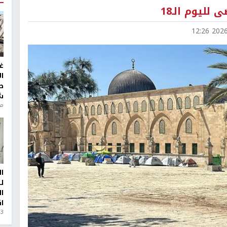
لليوم الـ18
2026-0
غ
ا
ط
ش
منذ 6
ا
ل
ا
ا
3 أيام، 23 ساعة ago