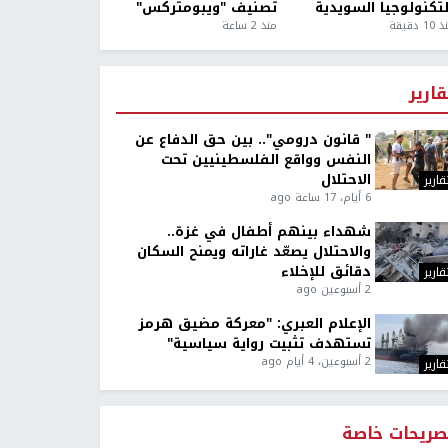
لتكنولوجيا السويدية
تصنيف "ويبومتركس"
1 دقيقة
منذ 2 ساعة
قارير
" قانون درومي".. بين حق الدفاع عن
النفس وواقع الفلسطينيين تحت
الاحتلال
قارير
6 أيام، 17 ساعة ago
شهداء بينهم أطفال في غزة..
والاحتلال يصعّد غاراته ويمنح السكان
دقائق للإخلاء
قارير
2 أسبوعين ago
الإعلام العبري: "معركة مضيق هرمز
تستهدف تثبيت رواية سياسية"
2 أسبوعين، 4 أيام ago
قارير
صريحات خاصة