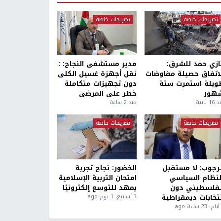
تصريحات خاصة
تصريحات خاصة
ازي حمد للشرق:
مدير مستشفى النجاح: :
لاتفاق حصيلة مفاوضات
نقل أجهزة غسيل الكلى
ويلة استمرت ستة
دون تجهيزات متكاملة
هور
خطر على المرضى
1 ثانية
منذ 2 ساعة
تصريحات خاصة
تصريحات خاصة
لرجوب: لا مستقبل
الخضور: نجاح تجربة
لنظام السياسي
امتحان التربية الإسلامية
لفلسطيني دون
يمهد للتوسع إلكترونيًا
نتخابات ديمقراطية
3 أسابيع، 1 يوم ago