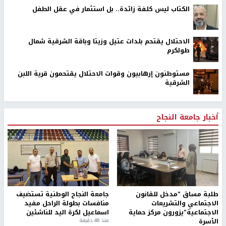
الكتاب ليس كلفة زائدة.. بل استثمار في عقل الطفل
الاحتلال يقتحم بلدات عتيل وزيتا وباقة الشرقية شمال
طولكرم
مستوطنون إرهابيون وقوات الاحتلال يقتحمون قرية اللبن
الشرقية
أخبار جامعة النجاح
طلبة مساق "مدخل للقانون
جامعة النجاح الوطنية تستضيف
الاجتماعي والتشريعات
منافسات بطولة الراحل مفيد
الاجتماعية"يزورون مركز حماية
اسماعيل لكرة اليد للناشئين
الأسرة
منذ 48 دقيقة