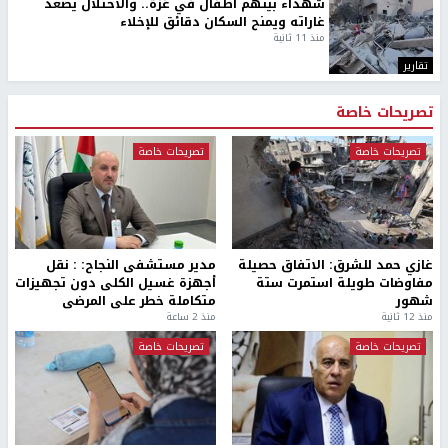
شهداء بينهم أطفال في غزة.. والاحتلال يصعّد
غاراته ويمنح السكان دقائق للإخلاء
منذ 11 ثانية
تقارير
تصريحات خاصة
تصريحات خاصة
تصريحات خاصة
غازي حمد للشرق: الاتفاق حصيلة
مدير مستشفى النجاح: : نقل
مفاوضات طويلة استمرت ستة
أجهزة غسيل الكلى دون تجهيزات
شهور
متكاملة خطر على المرضى
منذ 12 ثانية
منذ 2 ساعة
تصريحات خاصة
تصريحات خاصة