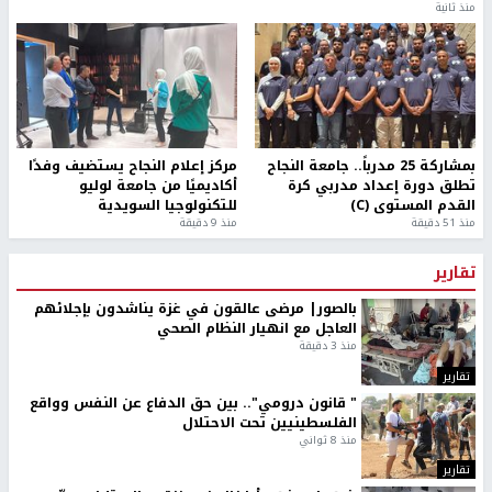
منذ ثانية
بمشاركة 25 مدرباً.. جامعة النجاح
مركز إعلام النجاح يستضيف وفدًا
تطلق دورة إعداد مدربي كرة
أكاديميًا من جامعة لوليو
القدم المستوى (C)
للتكنولوجيا السويدية
منذ 51 دقيقة
منذ 9 دقيقة
تقارير
بالصور| مرضى عالقون في غزة يناشدون بإجلائهم
العاجل مع انهيار النظام الصحي
منذ 3 دقيقة
تقارير
" قانون درومي".. بين حق الدفاع عن النفس وواقع
الفلسطينيين تحت الاحتلال
منذ 8 ثواني
تقارير