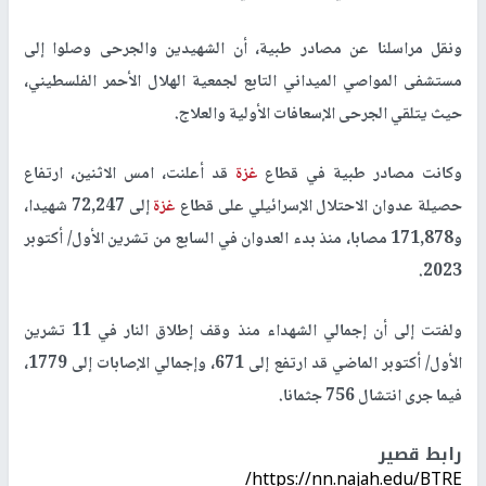
ونقل مراسلنا عن مصادر طبية، أن الشهيدين والجرحى وصلوا إلى
مستشفى المواصي الميداني التابع لجمعية الهلال الأحمر الفلسطيني،
حيث يتلقي الجرحى الإسعافات الأولية والعلاج.
وكانت مصادر طبية في قطاع
غزة
قد أعلنت، امس الاثنين، ارتفاع
حصيلة عدوان الاحتلال الإسرائيلي على قطاع
غزة
إلى 72,247 شهيدا،
و171,878 مصابا، منذ بدء العدوان في السابع من تشرين الأول/ أكتوبر
2023.
ولفتت إلى أن إجمالي الشهداء منذ وقف إطلاق النار في 11 تشرين
الأول/ أكتوبر الماضي قد ارتفع إلى 671، وإجمالي الإصابات إلى 1779،
فيما جرى انتشال 756 جثمانا.
رابط قصير
https://nn.najah.edu/BTRE/