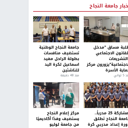
خبار جامعة النجاح
لبة مساق "مدخل
جامعة النجاح الوطنية
لقانون الاجتماعي
تستضيف منافسات
التشريعات
بطولة الراحل مفيد
لاجتماعية"يزورون مركز
اسماعيل لكرة اليد
ماية الأسرة
للناشئين
5 ثواني
منذ 48 دقيقة
بمشاركة 25 مدرباً..
مركز إعلام النجاح
امعة النجاح تطلق
يستضيف وفدًا أكاديميًا
ورة إعداد مدربي كرة
من جامعة لوليو