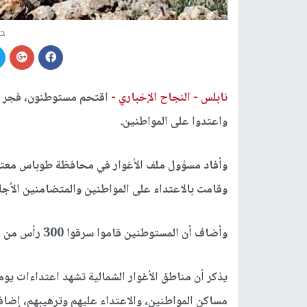
حم
نابلس -
النجاح الإخباري -
اقتحم مستوطنون، فجر ال
واعتدوا على المواطنين.
وأفاد مسؤول ملف الأغوار في محافظة طوباس معتز
وقامت بالاعتداء على المواطنين والمتضامنين الأجا
وأضاف أن المستوطنين قاموا سرقوا 300 رأس من الماشية تعود لعائلة المواطن عبد العزيز أبو الكباش.
يذكر أن مناطق الأغوار الشمالية تشهد اعتداءات ي
مساكن المواطنين، والاعتداء عليهم وترهيبهم، إضاف