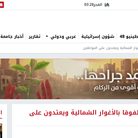
الفجر
03:28
البث
نيو 48
شؤون إسرائيلية
عربي ودولي
تقارير
أخبار جامعة 
ار الشمالية ويعتدون على المواطنين
قا بالأغوار الشمالية ويعتدون على
ا