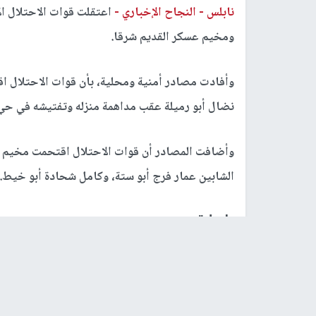
نابلس -
النجاح الإخباري -
اعتقلت قوات الاحتلال ال
ومخيم عسكر القديم شرقا.
وأفادت مصادر أمنية ومحلية، بأن قوات الاحتلال اق
نضال أبو رميلة عقب مداهمة منزله وتفتيشه في حي 
وأضافت المصادر أن قوات الاحتلال اقتحمت مخيم ع
الشابين عمار فرج أبو ستة، وكامل شحادة أبو خيط.
رابط قصير
https://nn.najah.edu/BTG3/
الكلمات المفتاحية
الاحتلال
مواطنين
نابلس