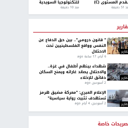
قدم المستوى (C)
للتكنولوجيا السويدية
5 دقيقة
منذ 10 دقيقة
قارير
" قانون درومي".. بين حق الدفاع عن
النفس وواقع الفلسطينيين تحت
الاحتلال
قارير
6 أيام، 17 ساعة ago
شهداء بينهم أطفال في غزة..
والاحتلال يصعّد غاراته ويمنح السكان
دقائق للإخلاء
قارير
2 أسبوعين ago
الإعلام العبري: "معركة مضيق هرمز
تستهدف تثبيت رواية سياسية"
2 أسبوعين، 4 أيام ago
قارير
صريحات خاصة