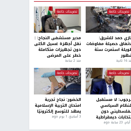
تصريحات خاصة
تصريحات خاصة
ازي حمد للشرق:
مدير مستشفى النجاح: :
لاتفاق حصيلة مفاوضات
نقل أجهزة غسيل الكلى
ويلة استمرت ستة
دون تجهيزات متكاملة
هور
خطر على المرضى
1 ثانية
منذ 2 ساعة
تصريحات خاصة
تصريحات خاصة
لرجوب: لا مستقبل
الخضور: نجاح تجربة
لنظام السياسي
امتحان التربية الإسلامية
لفلسطيني دون
يمهد للتوسع إلكترونيًا
نتخابات ديمقراطية
3 أسابيع، 1 يوم ago