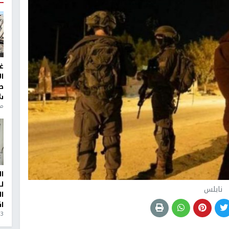
غ
ا
ط
ش
منذ 6
ا
ل
نابلس
ا
ا
3 أيام، 23 ساعة ago