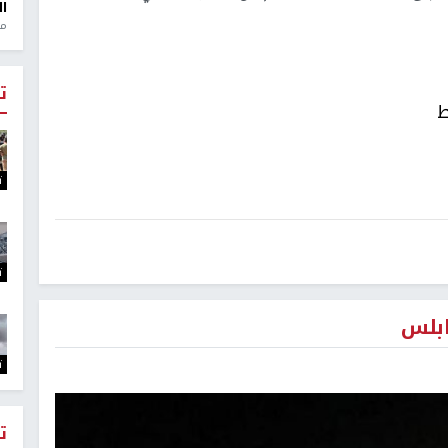
ال
منذ 1
ت
ط
ت
ت
ابلس
ت
ت