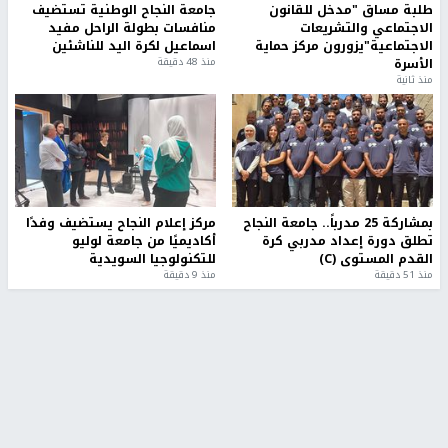
طلبة مساق "مدخل للقانون
جامعة النجاح الوطنية تستضيف
الاجتماعي والتشريعات
منافسات بطولة الراحل مفيد
الاجتماعية"يزورون مركز حماية
اسماعيل لكرة اليد للناشئين
الأسرة
منذ 48 دقيقة
منذ ثانية
بمشاركة 25 مدرباً.. جامعة النجاح
مركز إعلام النجاح يستضيف وفدًا
تطلق دورة إعداد مدربي كرة
أكاديميًا من جامعة لوليو
القدم المستوى (C)
للتكنولوجيا السويدية
منذ 51 دقيقة
منذ 9 دقيقة
تقارير
" قانون درومي".. بين حق الدفاع عن النفس وواقع
الفلسطينيين تحت الاحتلال
منذ 8 ثواني
تقارير
شهداء بينهم أطفال في غزة.. والاحتلال يصعّد