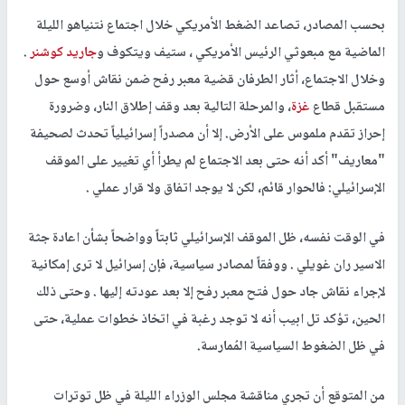
بحسب المصادر، تصاعد الضغط الأمريكي خلال اجتماع نتنياهو الليلة
الماضية مع مبعوثي الرئيس الأمريكي ، ستيف ويتكوف و
جاريد كوشنر
.
وخلال الاجتماع، أثار الطرفان قضية معبر رفح ضمن نقاش أوسع حول
مستقبل قطاع
غزة
، والمرحلة التالية بعد وقف إطلاق النار، وضرورة
إحراز تقدم ملموس على الأرض. إلا أن مصدراً إسرائيلياً تحدث لصحيفة
"معاريف" أكد أنه حتى بعد الاجتماع لم يطرأ أي تغيير على الموقف
الإسرائيلي: فالحوار قائم، لكن لا يوجد اتفاق ولا قرار عملي .
في الوقت نفسه، ظل الموقف الإسرائيلي ثابتاً وواضحاً بشأن اعادة جثة
الاسير ران غويلي . ووفقاً لمصادر سياسية، فإن إسرائيل لا ترى إمكانية
لإجراء نقاش جاد حول فتح معبر رفح إلا بعد عودته إليها . وحتى ذلك
الحين، تؤكد تل ابيب أنه لا توجد رغبة في اتخاذ خطوات عملية، حتى
في ظل الضغوط السياسية المُمارسة.
من المتوقع أن تجري مناقشة مجلس الوزراء الليلة في ظل توترات