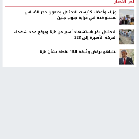
اخر الأخبار
وزراء وأعضاء كنيست الاحتلال يضعون حجر الأساس
لمستوطنة في عرابة جنوب جنين
الاحتلال يقر باستشهاد أسير من غزة ويرفع عدد شهداء
الحركة الأسيرة إلى 328
نتنياهو يرفض وثيقة الـ15 نقطة بشأن غزة
لجنة الانتخابات تدرب طواقمها استعدادًا لتسجيل الناخبين
إجلاء طبي عبر معبر رفح يشمل 78 شخصًا
مستوطنون يقتحمون أراضي المواطنين في عدة مناطق
شرق وشمال غرب رام الله
مستوطنون يقطعون عشرات الأشجار المثمرة في خربة
فراسين غرب جنين