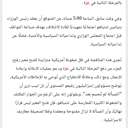
بالمرحلة الثانية في
غزة
.
وفي وقت سابق، الساعة 5:00 مساءً، من المتوقع أن يعقد رئيس الوزراء
بنيامين نتنياهو اجتماعًا تمهيديًا لقادة الائتلاف، بهدف صياغة المواقف
قبل اجتماع المجلس الوزاري وتداعياته السياسية والأمنية، فضلًا عن
تداعياته السياسية.
تُجرى هذه المناقشة في ظل ضغوط أمريكية متزايدة لفتح معبر رفح،
كجزء من دفع المرحلة التالية في
غزة
ودعم عمليات الإغاثة وإعادة
الإعمار. ومع ذلك، وخلافًا للانطباع الذي تُوحي به الإحاطات الأمريكية،
يُوضح مسؤولون إسرائيليون رفيعو المستوى أن تل ابيب ترى أن
"المسألة لم تُحسم بعد". ويقولون إنه على الرغم من الحوار المكثف
والضغوط الكبيرة المُمارسة على نتنياهو، فإن فتح المعبر ليس قرارًا
نهائيًا، وأن المسألة لا تزال مفتوحة ومعقدة وفقا لصحيفة معاريف
الاسرائيلية .