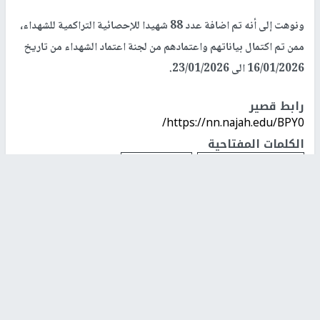
ونوهت إلى أنه تم اضافة عدد 88 شهيدا للإحصائية التراكمية للشهداء،
ممن تم اكتمال بياناتهم واعتمادهم من لجنة اعتماد الشهداء من تاريخ
16/01/2026 الى 23/01/2026.
رابط قصير
https://nn.najah.edu/BPY0/
الكلمات المفتاحية
حصيلة الشهداء
قطاع غزة
اخر الأخبار
73,382 شهيدا منذ بدء حرب الإبادة على قطاع غزة