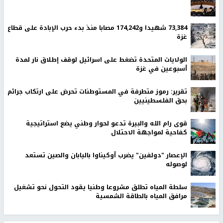
73,384 شهيدا و174,242 مصابا منذ بدء حرب الإبادة على قطاع
غزة
الولايات المتحدة تضغط على اسرائيل لوقف إطلاق نار لمدة
أسبوعين في غزة
تقرير: رموز متطرفة في المستوطنات تحرض على ارتكاب جرائم
بحق الفلسطينيين
قوى رام الله والبيرة تدعو لحوار وطني يضع استراتيجية
كفاحية لمواجهة الاحتلال
الإعصار "دولفين" يضرب أوكيناوا باليابان والصين تستعد
لوصوله
سلطة المياه تطلق مشروعا وطنيا يقود التحول نحو تشغيل
مرافق المياه بالطاقة الشمسية