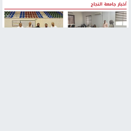
أخبار جامعة النجاح
طلبة مساق "مدخل للقانون
جامعة النجاح الوطنية تستضيف
الاجتماعي والتشريعات
منافسات بطولة الراحل مفيد
الاجتماعية"يزورون مركز حماية
اسماعيل لكرة اليد للناشئين
الأسرة
منذ 48 دقيقة
منذ 5 ثواني
بمشاركة 25 مدرباً.. جامعة النجاح
مركز إعلام النجاح يستضيف وفدًا
تطلق دورة إعداد مدربي كرة
أكاديميًا من جامعة لوليو
القدم المستوى (C)
للتكنولوجيا السويدية
منذ 51 دقيقة
منذ 10 دقيقة