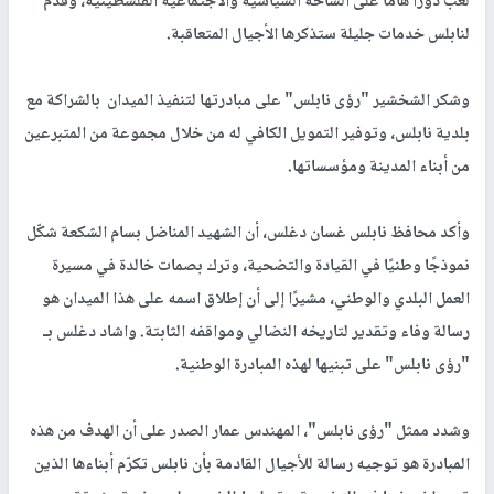
لعب دورا هاما على الساحة السياسية والاجتماعية الفلسطينية، وقدم
لنابلس خدمات جليلة ستذكرها الأجيال المتعاقبة.
وشكر الشخشير "رؤى نابلس" على مبادرتها لتنفيذ الميدان بالشراكة مع
بلدية نابلس، وتوفير التمويل الكافي له من خلال مجموعة من المتبرعين
من أبناء المدينة ومؤسساتها.
وأكد محافظ نابلس غسان دغلس، أن الشهيد المناضل بسام الشكعة شكّل
نموذجًا وطنيًا في القيادة والتضحية، وترك بصمات خالدة في مسيرة
العمل البلدي والوطني، مشيرًا إلى أن إطلاق اسمه على هذا الميدان هو
رسالة وفاء وتقدير لتاريخه النضالي ومواقفه الثابتة. واشاد دغلس بـ
"رؤى نابلس" على تبنيها لهذه المبادرة الوطنية.
وشدد ممثل "رؤى نابلس"، المهندس عمار الصدر على أن الهدف من هذه
المبادرة هو توجيه رسالة للأجيال القادمة بأن نابلس تكرّم أبناءها الذين