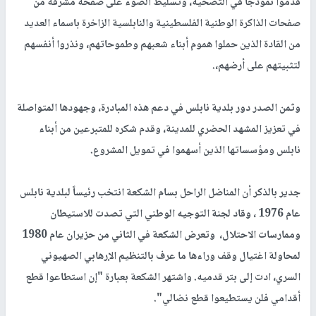
قدموا نموذجا في التضحية، وتسليط الضوء على صفحة مشرقة من
صفحات الذاكرة الوطنية الفلسطينية والنابلسية الزاخرة باسماء العديد
من القادة الذين حملوا هموم أبناء شعبهم وطموحاتهم، ونذروا أنفسهم
لتثبيتهم على أرضهم،.
وثمن الصدر دور بلدية نابلس في دعم هذه المبادرة، وجهودها المتواصلة
في تعزيز المشهد الحضري للمدينة، وقدم شكره للمتبرعين من أبناء
نابلس ومؤسساتها الذين أسهموا في تمويل المشروع.
جدير بالذكر أن المناضل الراحل بسام الشكعة انتخب رئيساً لبلدية نابلس
عام 1976 ، وقاد لجنة التوجيه الوطني التي تصدت للاستيطان
وممارسات الاحتلال، وتعرض الشكعة في الثاني من حزيران عام 1980
لمحاولة اغتيال وقف وراءها ما عرف بالتنظيم الإرهابي الصهيوني
السري، ادت إلى بتر قدميه. واشتهر الشكعة بعبارة "إن استطاعوا قطع
أقدامي فلن يستطيعوا قطع نضالي".