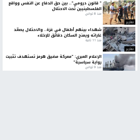
" قانون درومي".. بين حق الدفاع عن النفس وواقع
الفلسطينيين تحت الاحتلال
منذ 8 ثواني
تقارير
شهداء بينهم أطفال في غزة.. والاحتلال يصعّد
غاراته ويمنح السكان دقائق للإخلاء
منذ 11 ثانية
تقارير
الإعلام العبري: "معركة مضيق هرمز تستهدف تثبيت
رواية سياسية"
منذ 9 ثواني
تقارير
تصريحات خاصة
تصريحات خاصة
تصريحات خاصة
غازي حمد للشرق: الاتفاق حصيلة
مدير مستشفى النجاح: : نقل