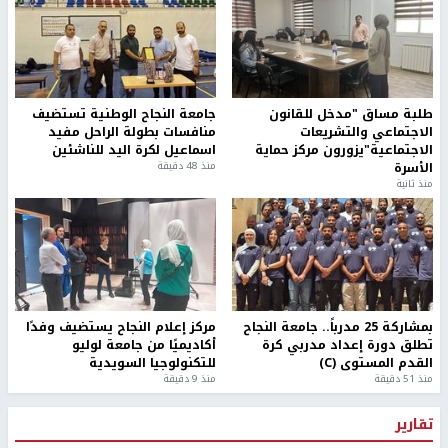
طلبة مساق "مدخل للقانون
جامعة النجاح الوطنية تستضيف
الاجتماعي والتشريعات
منافسات بطولة الراحل مفيد
الاجتماعية"يزورون مركز حماية
اسماعيل لكرة اليد للناشئين
الأسرة
منذ 48 دقيقة
منذ ثانية
بمشاركة 25 مدرباً.. جامعة النجاح
مركز إعلام النجاح يستضيف وفدًا
تطلق دورة إعداد مدربي كرة
أكاديميًا من جامعة لوليو
القدم المستوى (C)
للتكنولوجيا السويدية
منذ 51 دقيقة
منذ 9 دقيقة
تقارير