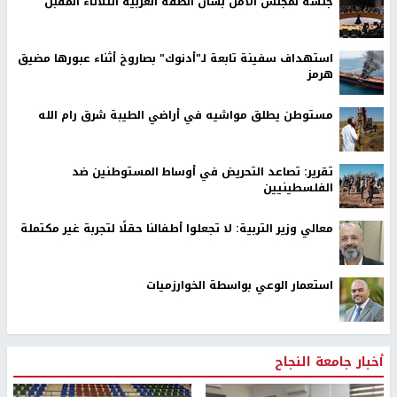
جلسة لمجلس الأمن بشأن الضفة الغربية الثلاثاء المقبل
استهداف سفينة تابعة لـ"أدنوك" بصاروخ أثناء عبورها مضيق
هرمز
مستوطن يطلق مواشيه في أراضي الطيبة شرق رام الله
تقرير: تصاعد التحريض في أوساط المستوطنين ضد
الفلسطينيين
معالي وزير التربية: لا تجعلوا أطفالنا حقلًا لتجربة غير مكتملة
استعمار الوعي بواسطة الخوارزميات
أخبار جامعة النجاح