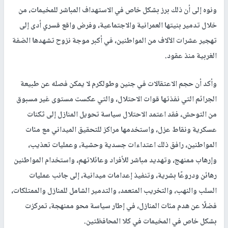
ونوه إلى أن ذلك برز بشكل خاص في الاستهداف المباشر للمخيمات، من
خلال تدمير بنيتها العمرانية والاجتماعية، وفرض واقع قسري أدى إلى
تهجير عشرات الآلاف من المواطنين، في أكبر موجة نزوح تشهدها الضفة
الغربية منذ عقود.
وأكد أن حجم الاعتقالات في جنين وطولكرم لا يمكن فصله عن طبيعة
الجرائم التي نفذتها قوات الاحتلال، والتي عكست مستوى غير مسبوق
من التوحش، فقد اعتمد الاحتلال سياسة تحويل المنازل إلى ثكنات
عسكرية ونقاط عزل، واستخدمها مراكز للتحقيق الميداني مع مئات
المواطنين، رافق ذلك اعتداءات جسدية وحشية، وعمليات تعذيب،
وإرهاب ممنهج، وتهديد مباشر للأفراد وعائلاتهم، واستخدام المواطنين
رهائن ودروعًا بشرية، وتنفيذ إعدامات ميدانية، إلى جانب عمليات
السلب والنهب، والتخريب المتعمد، والتدمير الشامل للمنازل والممتلكات،
فضلًا عن هدم مئات المنازل، في إطار سياسة محو ممنهجة، تمركزت
بشكل خاص في المخيمات في كلا المحافظتين.