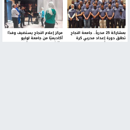
بمشاركة 25 مدرباً.. جامعة النجاح
مركز إعلام النجاح يستضيف وفدًا
تطلق دورة إعداد مدربي كرة
أكاديميًا من جامعة لوليو
القدم المستوى (C)
للتكنولوجيا السويدية
منذ 51 دقيقة
منذ 9 دقيقة
تقارير
" قانون درومي".. بين حق الدفاع عن النفس وواقع
الفلسطينيين تحت الاحتلال
منذ 8 ثواني
تقارير
شهداء بينهم أطفال في غزة.. والاحتلال يصعّد
غاراته ويمنح السكان دقائق للإخلاء
منذ 11 ثانية
تقارير
الإعلام العبري: "معركة مضيق هرمز تستهدف تثبيت
رواية سياسية"