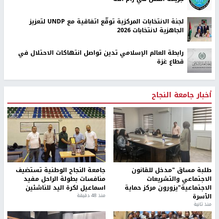
لجنة الانتخابات المركزية توقّع اتفاقية مع UNDP لتعزيز
الجاهزية لانتخابات 2026
رابطة العالم الإسلامي تدين تواصل انتهاكات الاحتلال في
قطاع غزة
أخبار جامعة النجاح
طلبة مساق "مدخل للقانون
جامعة النجاح الوطنية تستضيف
الاجتماعي والتشريعات
منافسات بطولة الراحل مفيد
الاجتماعية"يزورون مركز حماية
اسماعيل لكرة اليد للناشئين
الأسرة
منذ 48 دقيقة
منذ ثانية