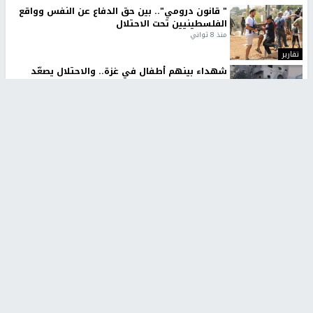
" قانون درومي".. بين حق الدفاع عن النفس وواقع
الفلسطينيين تحت الاحتلال
منذ 8 ثواني
تقارير
شهداء بينهم أطفال في غزة.. والاحتلال يصعّد
غاراته ويمنح السكان دقائق للإخلاء
منذ 11 ثانية
تقارير
الإعلام العبري: "معركة مضيق هرمز تستهدف تثبيت
رواية سياسية"
منذ 9 ثواني
تقارير
تصريحات خاصة
تصريحات خاصة
تصريحات خاصة