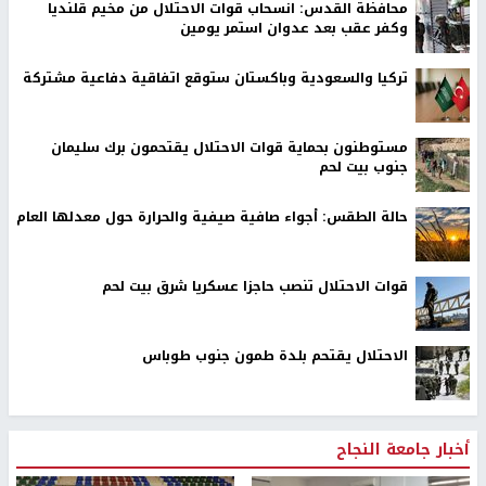
محافظة القدس: انسحاب قوات الاحتلال من مخيم قلنديا
وكفر عقب بعد عدوان استمر يومين
تركيا والسعودية وباكستان ستوقع اتفاقية دفاعية مشتركة
مستوطنون بحماية قوات الاحتلال يقتحمون برك سليمان
جنوب بيت لحم
حالة الطقس: أجواء صافية صيفية والحرارة حول معدلها العام
قوات الاحتلال تنصب حاجزا عسكريا شرق بيت لحم
الاحتلال يقتحم بلدة طمون جنوب طوباس
أخبار جامعة النجاح