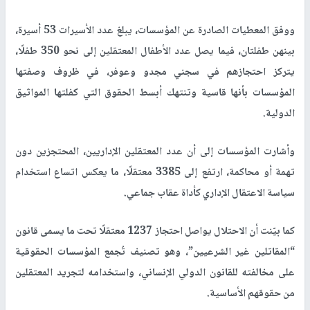
ووفق المعطيات الصادرة عن المؤسسات، يبلغ عدد الأسيرات 53 أسيرة،
بينهن طفلتان، فيما يصل عدد الأطفال المعتقلين إلى نحو 350 طفلًا،
يتركز احتجازهم في سجني مجدو وعوفر، في ظروف وصفتها
المؤسسات بأنها قاسية وتنتهك أبسط الحقوق التي كفلتها المواثيق
الدولية.
وأشارت المؤسسات إلى أن عدد المعتقلين الإداريين، المحتجزين دون
تهمة أو محاكمة، ارتفع إلى 3385 معتقلًا، ما يعكس اتساع استخدام
سياسة الاعتقال الإداري كأداة عقاب جماعي.
كما بيّنت أن الاحتلال يواصل احتجاز 1237 معتقلًا تحت ما يسمى قانون
“المقاتلين غير الشرعيين”، وهو تصنيف تُجمع المؤسسات الحقوقية
على مخالفته للقانون الدولي الإنساني، واستخدامه لتجريد المعتقلين
من حقوقهم الأساسية.