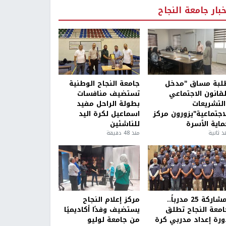
خبار جامعة النجاح
لبة مساق "مدخل
جامعة النجاح الوطنية
لقانون الاجتماعي
تستضيف منافسات
التشريعات
بطولة الراحل مفيد
لاجتماعية"يزورون مركز
اسماعيل لكرة اليد
ماية الأسرة
للناشئين
ذ ثانية
منذ 48 دقيقة
بمشاركة 25 مدرباً..
مركز إعلام النجاح
امعة النجاح تطلق
يستضيف وفدًا أكاديميًا
ورة إعداد مدربي كرة
من جامعة لوليو