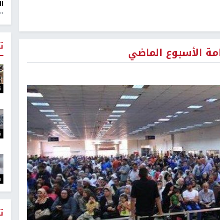
ال
منذ 1
ت
ت
ت
ت
ت