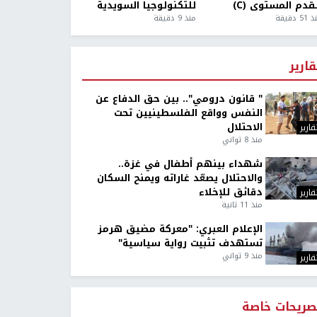
قدم المستوى (C)
للتكنولوجيا السويدية
5 دقيقة
منذ 9 دقيقة
قارير
" قانون درومي".. بين حق الدفاع عن
النفس وواقع الفلسطينيين تحت
الاحتلال
قارير
منذ 8 ثواني
شهداء بينهم أطفال في غزة..
والاحتلال يصعّد غاراته ويمنح السكان
دقائق للإخلاء
قارير
منذ 11 ثانية
الإعلام العبري: "معركة مضيق هرمز
تستهدف تثبيت رواية سياسية"
منذ 9 ثواني
قارير
صريحات خاصة