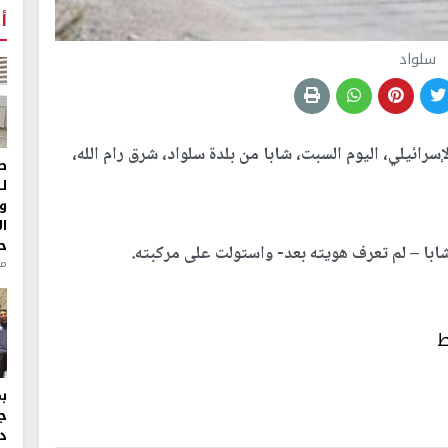
أ
سلواد
سرائيلي، اليوم السبت، شابا من بلدة سلواد، شرق رام الله،
ط
ل
و
ا
ح
با – لم تعرف هويته بعد- واستولت على مركبته.
من
ط
ج
د