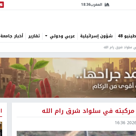
المغرب
18:36
البث
نيو 48
شؤون إسرائيلية
عربي ودولي
تقارير
أخبار جامعة 
ي سلواد شرق رام الله
مركبته في سلواد شرق رام الله
ا
2026-0