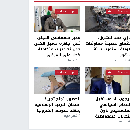
تصريحات خاصة
تصريحات خاصة
ازي حمد للشرق:
مدير مستشفى النجاح: :
لاتفاق حصيلة مفاوضات
نقل أجهزة غسيل الكلى
ويلة استمرت ستة
دون تجهيزات متكاملة
هور
خطر على المرضى
1 ثانية
منذ 2 ساعة
تصريحات خاصة
تصريحات خاصة
لرجوب: لا مستقبل
الخضور: نجاح تجربة
لنظام السياسي
امتحان التربية الإسلامية
لفلسطيني دون
يمهد للتوسع إلكترونيًا
نتخابات ديمقراطية
1 شهر ago
ذ ساعة