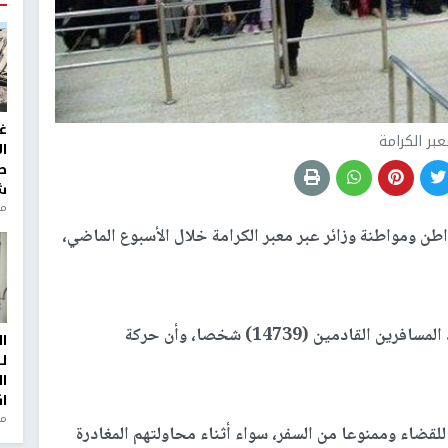
غ
بر الكرامة
ا
ط
ش
منذ 2
 من 30 ألف مواطن ومواطنة وزائر عبر معبر الكرامة خلال الأسبوع الماضي،
وبلغ عدد المغادرين (15628) شخصا، فيما بلغ عدد المسافرين القادمين (14739) شخصا، وأن حركة
ا
ل
ا
ا
من
خلال الفترة نفسها على 37 مطلوباً للقضاء وممنوعا من السفر، سواء أثناء محاولتهم المغادرة