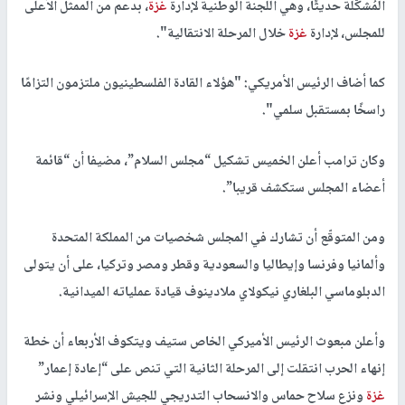
المُشكَّلة حديثًا، وهي اللجنة الوطنية لإدارة
غزة
، بدعم من الممثل الأعلى
للمجلس، لإدارة
غزة
خلال المرحلة الانتقالية".
كما أضاف الرئيس الأمريكي: "هؤلاء القادة الفلسطينيون ملتزمون التزامًا
راسخًا بمستقبل سلمي".
وكان ترامب أعلن الخميس تشكيل “مجلس السلام”، مضيفا أن “قائمة
أعضاء المجلس ستكشف قريبا”.
ومن المتوقّع أن تشارك في المجلس شخصيات من المملكة المتحدة
وألمانيا وفرنسا وإيطاليا والسعودية وقطر ومصر وتركيا، على أن يتولى
الدبلوماسي البلغاري نيكولاي ملادينوف قيادة عملياته الميدانية.
وأعلن مبعوث الرئيس الأميركي الخاص ستيف ويتكوف الأربعاء أن خطة
إنهاء الحرب انتقلت إلى المرحلة الثانية التي تنص على “إعادة إعمار”
غزة
ونزع سلاح حماس والانسحاب التدريجي للجيش الإسرائيلي ونشر