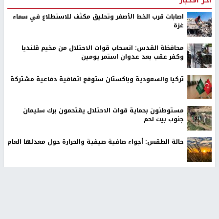
اخر الأخبار
اصابات قرب الخط الأصفر وتحليق مكثف للاستطلاع في سماء
غزة
محافظة القدس: انسحاب قوات الاحتلال من مخيم قلنديا
وكفر عقب بعد عدوان استمر يومين
تركيا والسعودية وباكستان ستوقع اتفاقية دفاعية مشتركة
مستوطنون بحماية قوات الاحتلال يقتحمون برك سليمان
جنوب بيت لحم
حالة الطقس: أجواء صافية صيفية والحرارة حول معدلها العام
أمين عام الجامعة العربية يحذر من نهج إسرائيل بتغيير الواقع
على الأرض بالقوة
الرئاسة تدين الهجمات الصاروخية على المملكة العربية
السعودية والجمهورية اليمنية