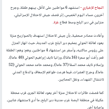
النجاح الإخباري -
استشهد 6 مواطنين على الأقل، بينهم طفلة، وجرح
آخرون، مساء اليوم الخميس، إثر قصف جيش الاحتلال الإسرائيلي،
منزلين في دير البلح وسط قطاع
غزة
.
وأفادت مصادر صحفية، بأن جيش الاحتلال استهدف بالصواريخ منزلا
يعود لعائلة الحولي بمخيم دير البلح غرب المدينة، حيث انهار المنزل
على رؤوس ساكنيه، وأسفر عن استشهاد 4 مواطنين، وهم: وهم: الطفلة
قمر رأفت أبو سمرة (16عامًا)، ورانيا نايف إبراهيم الحولي (40 عاما)،
وإسلام نايف محمد السقا (37 عاما)، ومحمد حامد محمد الحولي (52
عاما)، وجرح العشرات، فيما هرعت طواقم الإسعاف والدفاع المدني
لانتشال الشهداء، ونقل المصابين.
كما قصفت طائرات الاحتلال منزلا آخر يعود لعائلة الجرو، قرب محطة
عكيلة في منطقة البصة غرب مدينة دير البلح، ما أدى لاستشهاد شابين،
وإصابة آخر.