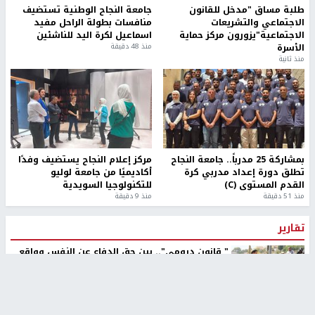
طلبة مساق "مدخل للقانون
جامعة النجاح الوطنية تستضيف
الاجتماعي والتشريعات
منافسات بطولة الراحل مفيد
الاجتماعية"يزورون مركز حماية
اسماعيل لكرة اليد للناشئين
الأسرة
منذ 48 دقيقة
منذ ثانية
بمشاركة 25 مدرباً.. جامعة النجاح
مركز إعلام النجاح يستضيف وفدًا
تطلق دورة إعداد مدربي كرة
أكاديميًا من جامعة لوليو
القدم المستوى (C)
للتكنولوجيا السويدية
منذ 51 دقيقة
منذ 9 دقيقة
تقارير
" قانون درومي".. بين حق الدفاع عن النفس وواقع
الفلسطينيين تحت الاحتلال
منذ 8 ثواني
تقارير
شهداء بينهم أطفال في غزة.. والاحتلال يصعّد