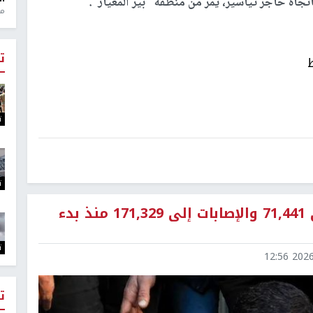
منذ 1
ت
ت
ت
ارتفاع حصيلة الشهداء في غزة إلى 71,441 والإصابات إلى 171,329 منذ بدء
ت
2026-0
ت