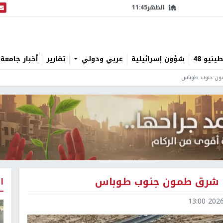
الظهر
11:45
البث
نيو 48
شؤون إسرائيلية
عربي ودولي
تقارير
أخبار جامعة 
مون جنوب طوباس
ني شرق طمون جنوب طوباس
ا
2026-0