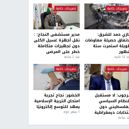
تصريحات خاصة
تصريحات خاصة
ازي حمد للشرق:
مدير مستشفى النجاح: :
لاتفاق حصيلة مفاوضات
نقل أجهزة غسيل الكلى
ويلة استمرت ستة
دون تجهيزات متكاملة
هور
خطر على المرضى
1 ثانية
منذ 2 ساعة
تصريحات خاصة
تصريحات خاصة
لرجوب: لا مستقبل
الخضور: نجاح تجربة
لنظام السياسي
امتحان التربية الإسلامية
لفلسطيني دون
يمهد للتوسع إلكترونيًا
نتخابات ديمقراطية
1 شهر ago
ذ ساعة