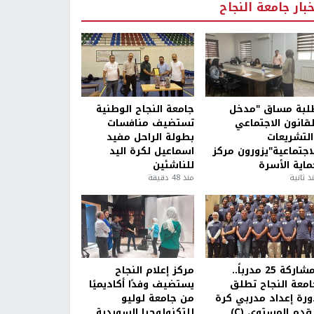
خبار جامعة النجاح
لبة مساق "مدخل
جامعة النجاح الوطنية
لقانون الاجتماعي
تستضيف منافسات
التشريعات
بطولة الراحل مفيد
لاجتماعية"يزورون مركز
اسماعيل لكرة اليد
ماية الأسرة
للناشئين
ذ ثانية
منذ 48 دقيقة
بمشاركة 25 مدرباً..
مركز إعلام النجاح
امعة النجاح تطلق
يستضيف وفدًا أكاديميًا
ورة إعداد مدربي كرة
من جامعة لوليو
قدم المستوى (C)
للتكنولوجيا السويدية