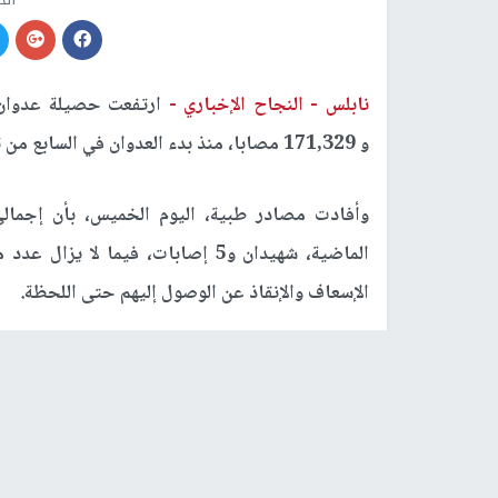
نابلس -
النجاح الإخباري -
ارتفعت حصيلة عدوان 
و 171,329 مصابا، منذ بدء العدوان في السابع من تشرين الأول/ أكتوبر 2023.
وأفادت مصادر طبية، اليوم الخميس، بأن إجم
الماضية، شهيدان و5 إصابات، فيما
الإسعاف والإنقاذ عن الوصول إليهم حتى اللحظة.
الإصابات إلى 1,251، فيما جرى انتشال 710 جثامين.
رابط قصير