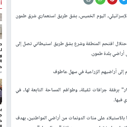
أ
لإسرائيلي، اليوم الخميس، بشق طريق استعماري شرق طمون
لاحتلال اقتحم المنطقة وشرع بشق طريق استيطاني تصل إلى
ط
ل
 أراضي بلدة طمون.
و
ا
ح
م إلى أراضيهم الزراعية في سهل عاطوف
من
" برفقة جرافات ثقيلة، وطواقم المساحة التابعة لها، في
 فيها.
ج
را بالاستيلاء على مئات الدونمات من أراضي المواطنين، بهدف
د
ال