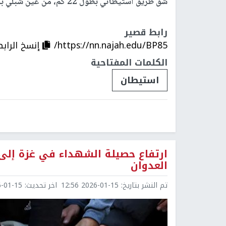
شق طريق استيطاني بطول 22 كم، من عين شبلي باتجاه حاجز تياسير، يمر من منطقة "بير المعيار".
رابط قصير
https://nn.najah.edu/BP85/
إنسخ الرابط
الكلمات المفتاحية
استيطان
العدوان
تم النشر بتاريخ:
2026-01-15 12:56
اخر تحديث:
1-15 12:56