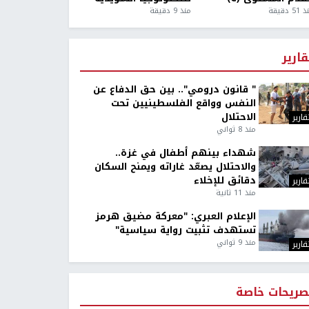
5 دقيقة
منذ 9 دقيقة
قارير
" قانون درومي".. بين حق الدفاع عن
النفس وواقع الفلسطينيين تحت
الاحتلال
قارير
منذ 8 ثواني
شهداء بينهم أطفال في غزة..
والاحتلال يصعّد غاراته ويمنح السكان
دقائق للإخلاء
قارير
منذ 11 ثانية
الإعلام العبري: "معركة مضيق هرمز
تستهدف تثبيت رواية سياسية"
منذ 9 ثواني
قارير
صريحات خاصة