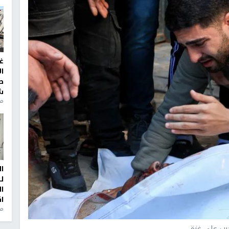
غ
ا
ط
ش
منذ 2
ا
ل
ا
ا
من
رب على غزة