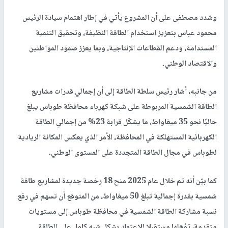
الطبيعية أيمن إسماعيل، ومحافظ طوباس أحمد أسعد، وعدد من الوزراء
وممثلين عن الجهات الرسمية والقطاع الخاص والمزارعين.
وأكد رئيس الوزراء أن هذا المشروع يشكّل خطوة استراتيجية متقدمة
في مسار تعزيز الأمن الطاقي الوطني والانتقال التدريجي نحو مصادر
الطاقة المتجددة، بما ينسجم مع البرنامج الحكومي للتنمية والتطوير،
وضمن مبادرة أمن الطاقة، ويسهم في دعم صمود المزارعين وخفض
كلف الإنتاج الزراعي وتعزيز استدامة القطاع الزراعي.
وشدد مصطفى على أن المشروع يأتي في إطار اهتمام سيادة الرئيس
محمود عباس بتعزيز استخدام الطاقة النظيفة، وتحقيق التنمية
المستدامة، ودعم القطاعات الإنتاجية، وبما يعزز صمود المواطنين
والاقتصاد الوطني.
من جانبه، أشار رئيس سلطة الطاقة إلى أن إجمالي قدرات مشاريع
الطاقة الشمسية المربوطة على شبكة كهرباء محافظة طوباس يبلغ