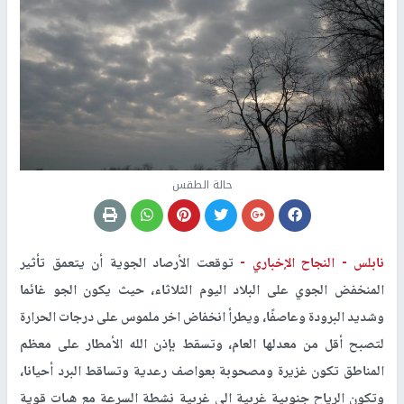
حالة الطقس
نابلس -
النجاح الإخباري -
توقعت الأرصاد الجوية أن يتعمق تأثير
المنخفض الجوي على البلاد اليوم الثلاثاء، حيث يكون الجو غائما
وشديد البرودة وعاصفًا، ويطرأ انخفاض اخر ملموس على درجات الحرارة
لتصبح أقل من معدلها العام، وتسقط بإذن الله الأمطار على معظم
المناطق تكون غزيرة ومصحوبة بعواصف رعدية وتساقط البرد أحيانا،
وتكون الرياح جنوبية غربية الى غربية نشطة السرعة مع هبات قوية