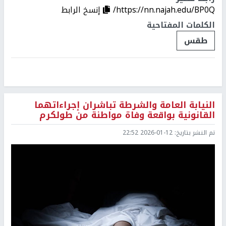
https://nn.najah.edu/BP0Q/
إنسخ الرابط
الكلمات المفتاحية
طقس
النيابة العامة والشرطة تباشران إجراءاتهما
القانونية بواقعة وفاة مواطنة من طولكرم
تم النشر بتاريخ:
2026-01-12 22:52