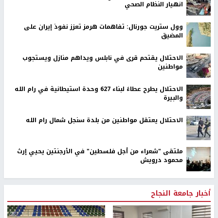
اخر الأخبار
جيش الاحتلال يواصل نسف المنازل واستهداف خيام النازحين
في قطاع غزة
بالصور| مرضى عالقون في غزة يناشدون بإجلائهم العاجل مع
انهيار النظام الصحي
وول ستريت جورنال: تفاهمات هرمز تعزز نفوذ إيران على
المضيق
الاحتلال يقتحم قرى في نابلس ويداهم منازل ويستجوب
مواطنين
الاحتلال يطرح عطاءً لبناء 627 وحدة استيطانية في رام الله
والبيرة