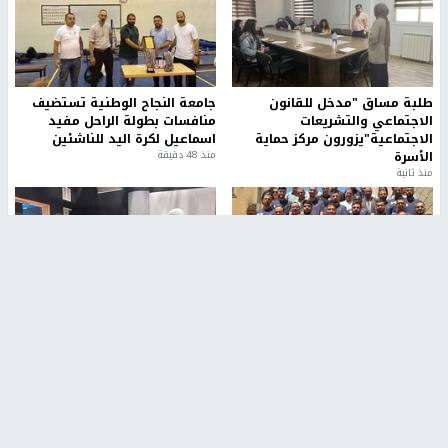
الاحتلال يعتقل مواطنين من بلدة سنجل شمال رام الله
ملتقى "شعراء من أجل فلسطين" في الأرجنتين يحيي إرث
محمود درويش
أخبار جامعة النجاح
طلبة مساق "مدخل للقانون
جامعة النجاح الوطنية تستضيف
الاجتماعي والتشريعات
منافسات بطولة الراحل مفيد
الاجتماعية"يزورون مركز حماية
اسماعيل لكرة اليد للناشئين
الأسرة
منذ 48 دقيقة
منذ ثانية