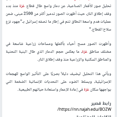
تحليل صور الأقمار الصناعية، عن دمار واسع طال قطاع
غزة
منذ بدء
وقف إطلاق النار، حيث أظهرت الصور تدمير أكثر من
2500
مبنى، ضمن
عمليات هدم واسعة النطاق تتم في إطار ما تصفه إسرائيل بـ"جهود نزع
سلاح القطاع
".
وأظهرت الصور مسح أحياء بأكملها ومساحات زراعية شاسعة في
مختلف مناطق
غزة
، ما يعكس حجم الدمار الذي طال البنية التحتية
والمناطق السكنية والزراعية منذ وقف إطلاق النار
.
ويأتي هذا التحليل ليضيف دليلاً بصريًا على التأثير الواسع للهجمات
الإسرائيلية، ويسلط الضوء على التحديات الإنسانية الضخمة التي
يواجهها سكان
غزة
في إعادة الإعمار واستعادة حياتهم الطبيعية
.
رابط قصير
https://nn.najah.edu/BOZW/