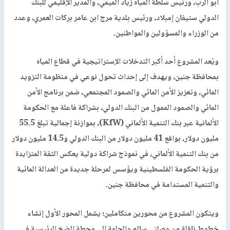
رئيس الوزراء محمد مصطفى
وكالات -
النجاح الإخباري -
وضع رئيس الوزراء محمد مصطفى، حجر
الأساس لمشروع تحسين نظام مياه الجملة في محافظة جنين وإنشاء
شبكات توزيع المياه لقرى شمال شرق جنين، بحضور محافظ جنين كمال
أبو الرب، ورئيس سلطة المياه زياد الميمي، والمدير الإقليمي للبنك
الدولي ستيفان إمبلاد، ورئيس بلدية مرج ابن عامر بركات العمري، وعدد
من الوزراء والمسؤولين والمواطنين.
ويُعد المشروع أحد أكبر التدخلات الإستراتيجية في قطاع المياه
بمحافظة جنين، ويهدف إلى إحداث تحول نوعي في منظومة التزويد
المائي، وتعزيز الأمن المائي والصمود المجتمعي، ضمن برنامج الأمن
المائي والصمود الممول من البنك الدولي، بشراكة فاعلة مع الحكومة
الألمانية عبر بنك التنمية الألماني (KfW)، بموازنة إجمالية تبلغ 55.5