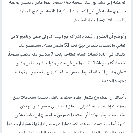
وأشار رئيس الوزراء إلى بدء التحضير لمشروع وبرنامج إعادة إعمار
المخيمات شمال الضفة الغربية، قائلا: "بمجرد إنهاء هذا الاحتلال
والعدوان من هذه المخيمات سنشرع بدعم أصدقائنا بإعادة إعمارها".
من جانبه، أكد رئيس سلطة المياه زياد الميمي أن وضع حجر الأساس لهذا
المشروع يمثل محطة مفصلية في مسيرة تطوير قطاع المياه في
محافظة جنين، ويجسّد التزام الحكومة الفلسطينية بترجمة الأولويات
الوطنية إلى مشاريع إستراتيجية تعزز صمود المواطنين وتحسّن نوعية
حياتهم، خاصة في ظل التحديات المركبة الناتجة عن شح الموارد
والسياسات الإسرائيلية المقيّدة.
وأوضح أن المشروع يُنفذ بالشراكة مع البنك الدولي ضمن برنامج الأمن
المائي والصمود، بتمويل يبلغ نحو 51 مليون دولار، وسيسهم عند
اكتماله في زيادة كميات المياه المتاحة بنحو 7 ملايين متر مكعب سنوياً،
لخدمة أكثر من 124 ألف مواطن في جنين وقباطية وبروقين وقرى
شمال وشرق المحافظة، بما يضمن عدالة التوزيع وتحسين موثوقية