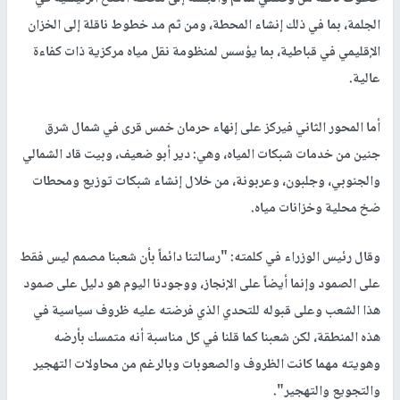
مليون دولار، بواقع 41 مليون دولار من البنك الدولي و14.5 مليون دولار
من بنك التنمية الألماني، في نموذج شراكة دولية يعكس الثقة المتزايدة
برؤية الحكومة الفلسطينية ويؤسس لمرحلة جديدة من العدالة المائية
والتنمية المستدامة في محافظة جنين.
ويتكون المشروع من محورين متكاملين؛ يشمل المحور الأول إنشاء
خطوط ناقلة من وصلتي سالم والجلمة إلى محطة الضخ الرئيسية في
الجلمة، بما في ذلك إنشاء المحطة، ومن ثم مد خطوط ناقلة إلى الخزان
الإقليمي في قباطية، بما يؤسس لمنظومة نقل مياه مركزية ذات كفاءة
عالية.
أما المحور الثاني فيركز على إنهاء حرمان خمس قرى في شمال شرق
جنين من خدمات شبكات المياه، وهي: دير أبو ضعيف، وبيت قاد الشمالي
والجنوبي، وجلبون، وعربونة، من خلال إنشاء شبكات توزيع ومحطات
ضخ محلية وخزانات مياه.