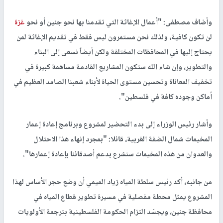
وقال رئيس الوزراء في كلمته: "رسالتنا دائماً بأن شعبنا مصمم ليس فقط
على الصمود وإنما أيضاً على الإنجاز، ووجودنا اليوم هو دليل على صمود
هذا الشعب وعلى قبوله للتحدي الذي فرضته عليه ظروف سياسية في
هذه المنطقة، لكن شعبنا كما قلنا في كل مناسبة أنه متمسك بأرضه
وهويته مهما كانت الظروف والصعوبات وبالرغم من محاولات التهجير
والتجويع والتهجير".
وأضاف مصطفى: "أعمال الإغاثة التي تقدمنا بها نحو جنين أو نحو
غزة
لن تكون كافية، ولذلك نحن مستمرون ليس فقط في تقديم الإغاثة لمن
يحتاج إليها في المحافظات المختلفة ولكن أيضاً نسعى إلى البناء
والتطوير، وإن شاء الله ستكون المشاريع القادمة مساهمة كبيرة في
تخفيف المعاناة وتحسين مستوى الحياة لأبناء شعبنا الصامد العظيم في
أماكن وجوده كافة في فلسطين".