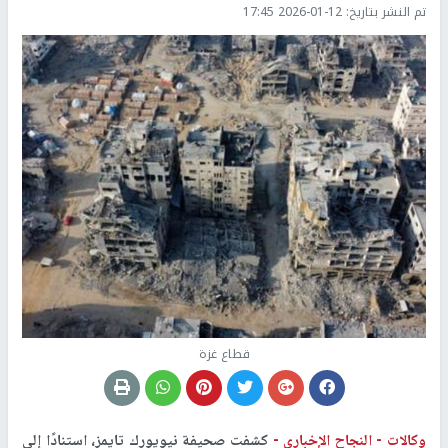
تم النشر بتاريخ:
2026-01-12 17:45
قطاع غزة
وكالات -
النجاح الإخباري -
كشفت صحيفة نيويورك تايمز، استنادًا إلى