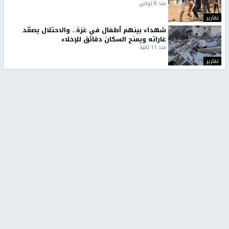
منذ 8 ثواني
تقارير
شهداء بينهم أطفال في غزة.. والاحتلال يصعّد
غاراته ويمنح السكان دقائق للإخلاء
منذ 11 ثانية
تقارير
تصريحات خاصة
تصريحات خاصة
تصريحات خاصة
غازي حمد للشرق: الاتفاق حصيلة
مدير مستشفى النجاح: : نقل
مفاوضات طويلة استمرت ستة
أجهزة غسيل الكلى دون تجهيزات
شهور
متكاملة خطر على المرضى
منذ 12 ثانية
منذ 2 ساعة
تصريحات خاصة
تصريحات خاصة