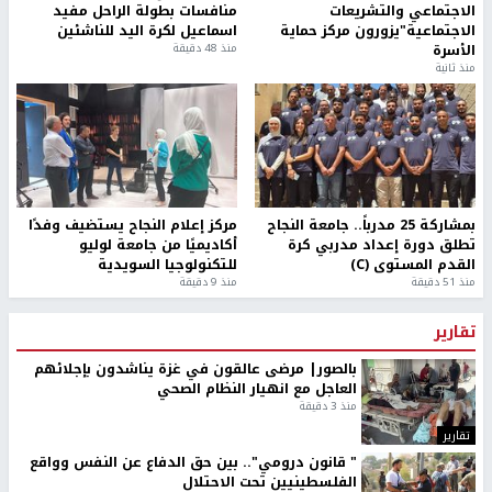
الاجتماعي والتشريعات
منافسات بطولة الراحل مفيد
الاجتماعية"يزورون مركز حماية
اسماعيل لكرة اليد للناشئين
الأسرة
منذ 48 دقيقة
منذ ثانية
بمشاركة 25 مدرباً.. جامعة النجاح
مركز إعلام النجاح يستضيف وفدًا
تطلق دورة إعداد مدربي كرة
أكاديميًا من جامعة لوليو
القدم المستوى (C)
للتكنولوجيا السويدية
منذ 51 دقيقة
منذ 9 دقيقة
تقارير
بالصور| مرضى عالقون في غزة يناشدون بإجلائهم
العاجل مع انهيار النظام الصحي
منذ 3 دقيقة
تقارير
" قانون درومي".. بين حق الدفاع عن النفس وواقع
الفلسطينيين تحت الاحتلال