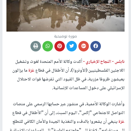
صورة توضيحية
نابلس -
النجاح الإخباري -
أكدت وكالة الأمم المتحدة لغوث وتشغيل
اللاجئين الفلسطينيين (الأونروا)، أن الأطفال في قطاع
غزة
ما يزالون
يعيشون ظروفا مزرية، في ظل القيود التي تفرضها قوات الاحتلال
الإسرائيلي على دخول المساعدات الإنسانية.
وأشارت الوكالة الأممية، في منشور عبر حسابها الرسمي على منصات
التواصل الاجتماعي "إكس"، اليوم السبت، إلى أن "الأطفال في قطاع
غزة
ينبغي أن يشعروا بالدفء والتغذية الجيدة والأمان الكافي للتطلع
إلى مستقبلهم"، لافتة إلى "حاجتهم الماسة" إلى المساعدات الإنسانية