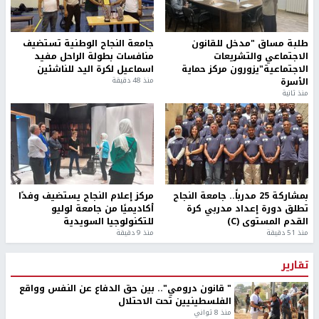
طلبة مساق "مدخل للقانون
جامعة النجاح الوطنية تستضيف
الاجتماعي والتشريعات
منافسات بطولة الراحل مفيد
الاجتماعية"يزورون مركز حماية
اسماعيل لكرة اليد للناشئين
الأسرة
منذ 48 دقيقة
منذ ثانية
بمشاركة 25 مدرباً.. جامعة النجاح
مركز إعلام النجاح يستضيف وفدًا
تطلق دورة إعداد مدربي كرة
أكاديميًا من جامعة لوليو
القدم المستوى (C)
للتكنولوجيا السويدية
منذ 51 دقيقة
منذ 9 دقيقة
تقارير
" قانون درومي".. بين حق الدفاع عن النفس وواقع
الفلسطينيين تحت الاحتلال
منذ 8 ثواني