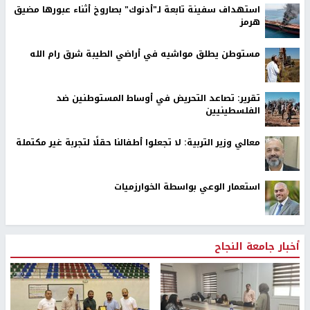
استهداف سفينة تابعة لـ"أدنوك" بصاروخ أثناء عبورها مضيق
هرمز
مستوطن يطلق مواشيه في أراضي الطيبة شرق رام الله
تقرير: تصاعد التحريض في أوساط المستوطنين ضد
الفلسطينيين
معالي وزير التربية: لا تجعلوا أطفالنا حقلًا لتجربة غير مكتملة
استعمار الوعي بواسطة الخوارزميات
أخبار جامعة النجاح