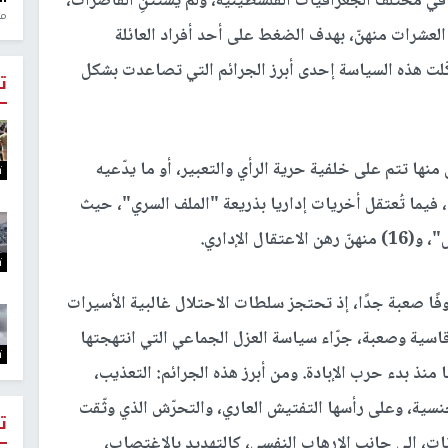
 في مختلف الجغرافيات الفلسطينية، ولم يستثنِ القاصرات،
منذ 1
لعشرات منهنّ، بهدف الضغط على أحد أفراد العائلة
ّلت هذه السياسة إحدى أبرز الجرائم التي تصاعدت بشكل
ت
منها تتم على خلفية حرية الرأي والتعبير، أو ما يدّعيه
ت
 فيما تُعتقل أخريات إداريا بذريعة "الملف السري"، حيث
الإداري.
ت
وفًا صعبة جدًا، إذ تحتجز سلطات الاحتلال غالبية الأسيرات
ة وصعبة، جرّاء سياسة العزل الجماعي التي انتهجتها
ت
 منذ بدء حرب الإبادة. ومن أبرز هذه الجرائم: التعذيب،
جنسية، وعلى رأسها التفتيش العاري، والتحرّش الذي وثّقت
ت
ت، إلى جانب الإرهاب النفسي، كالتهديد بالاغتصاب،