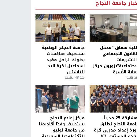
خبار جامعة النجاح
لبة مساق "مدخل
جامعة النجاح الوطنية
لقانون الاجتماعي
تستضيف منافسات
التشريعات
بطولة الراحل مفيد
لاجتماعية"يزورون مركز
اسماعيل لكرة اليد
ماية الأسرة
للناشئين
ذ ثانية
منذ 48 دقيقة
بمشاركة 25 مدرباً..
مركز إعلام النجاح
امعة النجاح تطلق
يستضيف وفدًا أكاديميًا
ورة إعداد مدربي كرة
من جامعة لوليو
قدم المستوى (C)
للتكنولوجيا السويدية