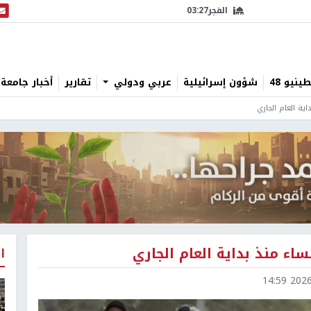
الفجر
03:27
البث
نيو 48
شؤون إسرائيلية
عربي ودولي
تقارير
أخبار جامعة 
ية العام الجاري
اء منذ بداية العام الجاري
ا
2026-0