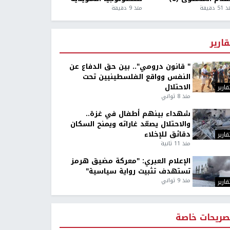
5 دقيقة
منذ 9 دقيقة
قارير
" قانون درومي".. بين حق الدفاع عن
النفس وواقع الفلسطينيين تحت
الاحتلال
قارير
منذ 8 ثواني
شهداء بينهم أطفال في غزة..
والاحتلال يصعّد غاراته ويمنح السكان
دقائق للإخلاء
قارير
منذ 11 ثانية
الإعلام العبري: "معركة مضيق هرمز
تستهدف تثبيت رواية سياسية"
منذ 9 ثواني
قارير
صريحات خاصة