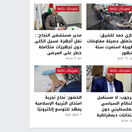
تصريحات خاصة
تصريحات خاصة
ازي حمد للشرق:
مدير مستشفى النجاح: :
لاتفاق حصيلة مفاوضات
نقل أجهزة غسيل الكلى
ويلة استمرت ستة
دون تجهيزات متكاملة
هور
خطر على المرضى
1 ثانية
منذ 2 ساعة
تصريحات خاصة
تصريحات خاصة
لرجوب: لا مستقبل
الخضور: نجاح تجربة
لنظام السياسي
امتحان التربية الإسلامية
لفلسطيني دون
يمهد للتوسع إلكترونيًا
نتخابات ديمقراطية
1 شهر ago
ذ ساعة