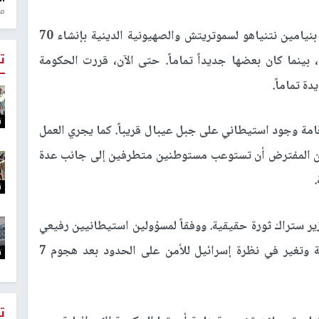
منذ 1
في اتفاقيات الائتلاف، تعهد رئيس وزراء الاحتلال بنيامين نتنياهو لسموتريتش والصهيونية الدينية بإنشاء 70
ت
 بينما كان بعضها جديداً تماماً. حتى الآن، قررت الحكومة
ت
مة وجود استيطاني على جبل عيبال قريباً. كما يجري العمل
ي من المفترض أن تستوعب مستوطنين متطرفين إلى جانب عدة
ت
ير ستراك ثورة حقيقية. ووفقاً لمسؤولين استيطانيين رفيعي
المستوى، فإن هذه الخطوة تستند إلى حاجة أمنية وتغير في نظرة إسرائيل للأمن على الحدود بعد هجوم 7
ت
ت