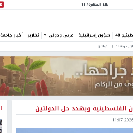
الظهر
11:45
البث
نيو 48
شؤون إسرائيلية
عربي ودولي
تقارير
أخبار جامعة 
ا
2026-0