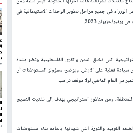
اج تعديلات تشريعية هامة أجرتها الحكومة الإسرائيلية ومن
يس الوزراء في جميع مراحل تطوير الوحدات الاستيطانية في
 يونيو/حزيران 2023.
غ
ا
ط
ش
تراتيجية التي تخنق المدن والقرى الفلسطينية وتضر بشدة
منذ 6
رض سيادة فعلية على الأرض. ويوضح مسؤولو المستوطنات أن
ر من العام الماضي لولا موقف ترامب.
للمنطقة، ومن منظور استراتيجي يهدف إلى تفتيت النسيج
ا
ل
ا
ا
3 أيام، 23 ساعة ago
ة الغربية والثورة التي شهدتها بإعادة بناء مستوطنات