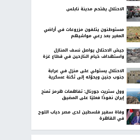
الاحتلال يقتحم مدينة نابلس
مستوطنون يتلفون مزروعات في أراضي
المغير بعد رعي مواشيهم
جيش الاحتلال يواصل نسف المنازل
واستهداف خيام النازحين في قطاع غزة
الاحتلال يستولي على منزل في عرابة
جنوب جنين ويحوّله إلى ثكنة عسكرية
وول ستريت جورنال: تفاهمات هرمز تمنح
إيران نفوذًا فعليًا على المضيق
وفاة سفير فلسطين لدى مصر دياب اللوح
في القاهرة