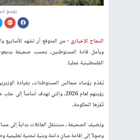
توسع است
النجاح الإخباري -
من المتوقع أن تشهد الأسابيع وال
ويأمل قادة المستوطنين، بحسب صحيفة يديعوت 
الفلسطينية عمليا.
يُقدّم رؤساء مجالس المستوطنات، بقيادة الوزيري
رؤيتهم لعام 2026، والتي تهدف أساساً
تُقرّها الحكومة..
وتضيف الصحيفة ، ستنتقل العائلات بدايةً إلى مساك
وصولاً إلى إقامة مبانٍ دائمة وبنية تحتية تعليمية وط