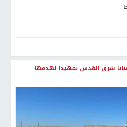
ط
عناتا شرق القدس تمهيدا لهدمها