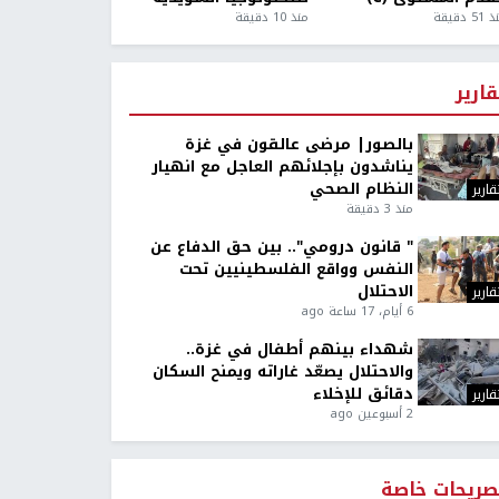
5 دقيقة
منذ 10 دقيقة
قارير
بالصور| مرضى عالقون في غزة
يناشدون بإجلائهم العاجل مع انهيار
النظام الصحي
قارير
منذ 3 دقيقة
" قانون درومي".. بين حق الدفاع عن
النفس وواقع الفلسطينيين تحت
الاحتلال
قارير
6 أيام، 17 ساعة ago
شهداء بينهم أطفال في غزة..
والاحتلال يصعّد غاراته ويمنح السكان
دقائق للإخلاء
قارير
2 أسبوعين ago
صريحات خاصة