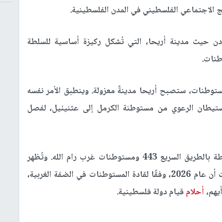
 الاجتماعي الفلسطيني في المدن الفلسطينية.
ن حيث مدينة أريحا، التي تُشكل ركيزة أساسية للسلطة
طنات.
توطنات، ستصبح أريحا مدينةً معزولة. وينطبق الأمر نفسه
استيطان الرعوي من مستوطنة الكرمل إلى عثنيئيل، لفصل
وينطبق الأمر نفسه على حلقة المستوطنات المحيطة بالطريق السريع 443 ومستوطنات غرب رام الله. وتُظهر
الصورة الاستراتيجية التي تتبلور من هذه التغييرات أن عام 2026، وفقًا لقادة المستوطنات في الضفة الغربية،
يهم،
أحلام
قيام دولة فلسطينية.