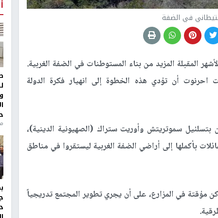
أ
يطاني في الضفة
أشهر المقبلة المزيد من بناء المستوطنات في الضفة الغربية.
ط
احرنوت أن تؤدي هذه الخطوة إلى انهيار فكرة الدولة
ل
و
ا
ح
منذ 
ن بتسلئيل سموتريتش وأوريت ستراك (الصهيونية الدينية)،
 إلى جلب عائلات بأكملها إلى أراضي الضفة الغربية ليستقروا في مناطق
ن مؤقتة في المزارع، على أن يجري تطوير المجتمع تدريجياً
ج
د
رقية.
ال