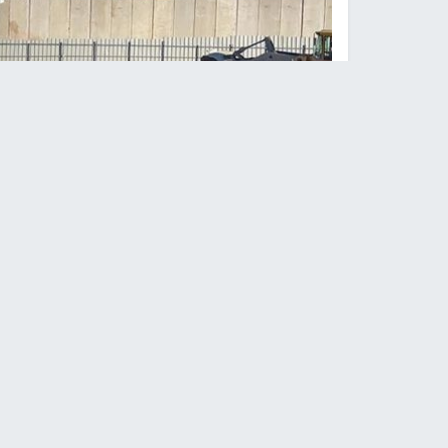
الاحتلال يداهم منشأة صناعي
النجاح الإخباري -
داهمت آليات الاحتلال الإسرائيل
القدس المحتلة.