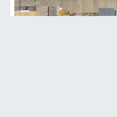
ة في عناتا شرق القدس تمهيدا لهدمها
ي، اليوم الأربعاء، منشأة صناعية عند مدخل بلدة عناتا شرق