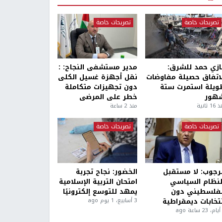
تصريحات خاصة
تصريحات خاصة
ازي حمد للشرق:
مدير مستشفى النجاح: :
لاتفاق حصيلة مفاوضات
نقل أجهزة غسيل الكلى
ويلة استمرت ستة
دون تجهيزات متكاملة
هور
خطر على المرضى
1 ثانية
منذ 2 ساعة
تصريحات خاصة
تصريحات خاصة
لرجوب: لا مستقبل
الخضور: نجاح تجربة
لنظام السياسي
امتحان التربية الإسلامية
لفلسطيني دون
يمهد للتوسع إلكترونيًا
نتخابات ديمقراطية
3 أسابيع، 1 يوم ago