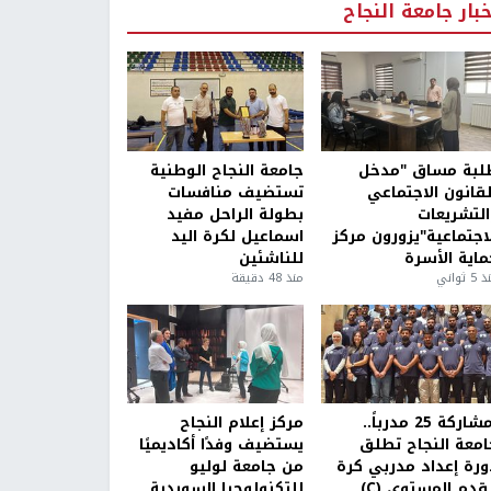
خبار جامعة النجاح
لبة مساق "مدخل
جامعة النجاح الوطنية
لقانون الاجتماعي
تستضيف منافسات
التشريعات
بطولة الراحل مفيد
لاجتماعية"يزورون مركز
اسماعيل لكرة اليد
ماية الأسرة
للناشئين
5 ثواني
منذ 48 دقيقة
بمشاركة 25 مدرباً..
مركز إعلام النجاح
امعة النجاح تطلق
يستضيف وفدًا أكاديميًا
ورة إعداد مدربي كرة
من جامعة لوليو
قدم المستوى (C)
للتكنولوجيا السويدية