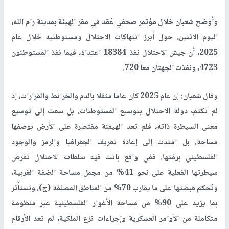
وأوضح شعبان خلال مؤتمر صحفي عُقد في مقر الهيئة بمدينة رام الله،
اليوم الاثنين، حول أبرز انتهاكات الاحتلال ومستوطنيه خلال عام
2025، أن جيش الاحتلال نفذ 18384 اعتداءً، فيما نفذ المستوطنون
4723، ونفذت الجهتان معا 720.
وقال شعبان: إن عام 2025 كان عاما مثقلا بالدم والخرائط والقرارات، إذ
لم تكتفِ دولة الاحتلال بتوسيع المستوطنات، بل سعت إلى توسيع
معنى السيطرة ذاته، فلم تعد الهيمنة مقتصرة على الأرض بوصفها
مساحة، بل امتدت إلى إعادة تعريف الجغرافيا والرمز والوجود
الفلسطيني برمّتها. ففي واقع باتت فيه سلطات الاحتلال تفرض
سيطرتها الفعلية على نحو 41% من مجمل مساحة الضفة الغربية،
وتُحكم قبضتها على ما يقارب 70% من المناطق المصنّفة (ج)، وتستأثر
بما يزيد على 90% من مساحة الأغوار الفلسطينية عبر منظومة
متكاملة من الأوامر العسكرية وإجراءات نزع الملكية، لم تعد الأرقام