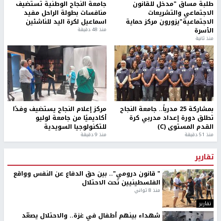
طلبة مساق "مدخل للقانون
جامعة النجاح الوطنية تستضيف
الاجتماعي والتشريعات
منافسات بطولة الراحل مفيد
الاجتماعية"يزورون مركز حماية
اسماعيل لكرة اليد للناشئين
الأسرة
منذ 48 دقيقة
منذ ثانية
بمشاركة 25 مدرباً.. جامعة النجاح
مركز إعلام النجاح يستضيف وفدًا
تطلق دورة إعداد مدربي كرة
أكاديميًا من جامعة لوليو
القدم المستوى (C)
للتكنولوجيا السويدية
منذ 51 دقيقة
منذ 9 دقيقة
تقارير
" قانون درومي".. بين حق الدفاع عن النفس وواقع
الفلسطينيين تحت الاحتلال
منذ 8 ثواني
تقارير
شهداء بينهم أطفال في غزة.. والاحتلال يصعّد