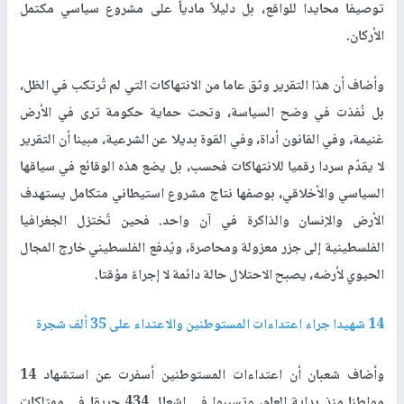
توصيفا محايدا للواقع، بل دليلاً مادياً على مشروع سياسي مكتمل
الأركان.
وأضاف أن هذا التقرير وثق عاما من الانتهاكات التي لم تُرتكب في الظل،
بل نُفذت في وضح السياسة، وتحت حماية حكومة ترى في الأرض
غنيمة، وفي القانون أداة، وفي القوة بديلا عن الشرعية، مبينا أن التقرير
لا يقدّم سردا رقميا للانتهاكات فحسب، بل يضع هذه الوقائع في سياقها
السياسي والأخلاقي، بوصفها نتاج مشروع استيطاني متكامل يستهدف
الأرض والإنسان والذاكرة في آن واحد. فحين تُختزل الجغرافيا
الفلسطينية إلى جزر معزولة ومحاصرة، ويُدفع الفلسطيني خارج المجال
الحيوي لأرضه، يصبح الاحتلال حالة دائمة لا إجراءً مؤقتا.
14 شهيدا جراء اعتداءات المستوطنين والاعتداء على 35 ألف شجرة
وأضاف شعبان أن اعتداءات المستوطنين أسفرت عن استشهاد 14
مواطنا منذ بداية العام، وتسببوا في إشعال 434 حريقا في ممتلكات