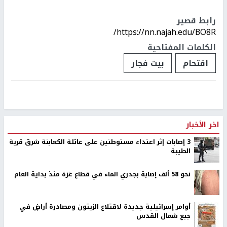
رابط قصير
https://nn.najah.edu/BO8R/
الكلمات المفتاحية
اقتحام
بيت فجار
اخر الأخبار
‏3 إصابات إثر اعتداء مستوطنين على عائلة الكعابنة شرق قرية
الطيبة
نحو 58 ألف إصابة بجدري الماء في قطاع غزة منذ بداية العام
أوامر إسرائيلية جديدة لاقتلاع الزيتون ومصادرة أراضٍ في
جبع شمال القدس