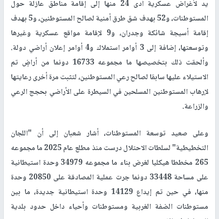
يد لأغراض عسكرية أدى 24 منها إلى إقامة مناطق عازلة حول
المستوطنات، و52 بهدف شق طرق أمنية لصالح المستوطنين، و5 بهدف
إقامة أسيجة شائكة وجدران، و9 لإقامة مواقع عسكرية وغيرها
وتوسعتها، إضافة إلى 3 أوامر استملاك و4 أوامر إعلان أراضي دولة.
وألحقت ذلك بتخصيصها ما مجموعه 16733 دونما من أراضٍ تم
الاستيلاء عليها سابقا لصالح رعي المستوطنين، لتثبت مرة أخرى رعايتها
لإرهاب المستوطنين المسلحين في السيطرة على الأراضي بحجج الرعي
والزراعة.
وعلى صعيد توسعة المستوطنات، أشار شعبان إلى أن "اللجان
التخطيطية" لسلطات الاحتلال درست منذ مطلع عام 2025 ما مجموعه
265 مخططا هيكليا لغرض بناء ما مجموعه 34979 وحدة استيطانية
على مساحة 33448 دونما جرت عملية المصادقة على 20850 وحدة
منها، في حين تم إيداع 14129 وحدة استيطانية جديدة، ما بين
مستوطنات الضفة الغربية ومستوطنات وأحياء داخل حدود بلدية