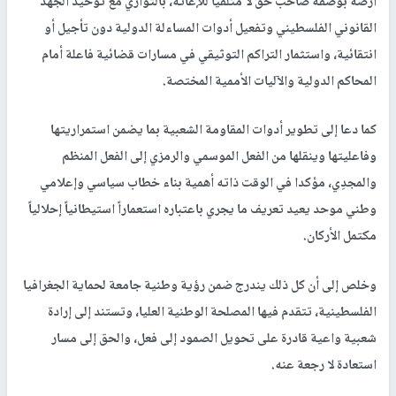
أرضه بوصفه صاحب حق لا متلقياً للإغاثة، بالتوازي مع توحيد الجهد
القانوني الفلسطيني وتفعيل أدوات المساءلة الدولية دون تأجيل أو
انتقائية، واستثمار التراكم التوثيقي في مسارات قضائية فاعلة أمام
المحاكم الدولية والآليات الأممية المختصة.
كما دعا إلى تطوير أدوات المقاومة الشعبية بما يضمن استمراريتها
وفاعليتها وينقلها من الفعل الموسمي والرمزي إلى الفعل المنظم
والمجدِي، مؤكدا في الوقت ذاته أهمية بناء خطاب سياسي وإعلامي
وطني موحد يعيد تعريف ما يجري باعتباره استعماراً استيطانياً إحلالياً
مكتمل الأركان.
وخلص إلى أن كل ذلك يندرج ضمن رؤية وطنية جامعة لحماية الجغرافيا
الفلسطينية، تتقدم فيها المصلحة الوطنية العليا، وتستند إلى إرادة
شعبية واعية قادرة على تحويل الصمود إلى فعل، والحق إلى مسار
استعادة لا رجعة عنه.