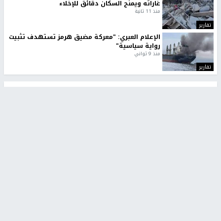
غاراته ويمنح السكان دقائق للإخلاء
منذ 11 ثانية
تقارير
الإعلام العبري: "معركة مضيق هرمز تستهدف تثبيت
رواية سياسية"
منذ 9 ثواني
تقارير
تصريحات خاصة
تصريحات خاصة
تصريحات خاصة
غازي حمد للشرق: الاتفاق حصيلة
مدير مستشفى النجاح: : نقل
مفاوضات طويلة استمرت ستة
أجهزة غسيل الكلى دون تجهيزات
شهور
متكاملة خطر على المرضى
منذ 12 ثانية
منذ 2 ساعة
تصريحات خاصة
تصريحات خاصة