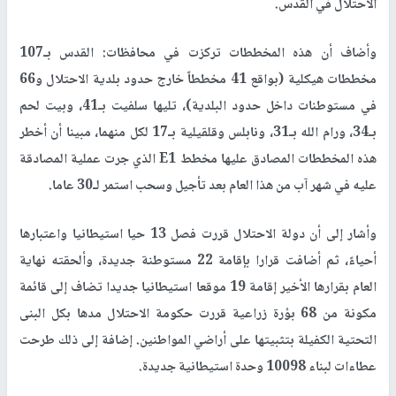
الاحتلال في القدس.
وأضاف أن هذه المخططات تركزت في محافظات: القدس بـ107
مخططات هيكلية (بواقع 41 مخططاً خارج حدود بلدية الاحتلال و66
في مستوطنات داخل حدود البلدية)، تليها سلفيت بـ41، وبيت لحم
بـ34، ورام الله بـ31، ونابلس وقلقيلية بـ17 لكل منهما، مبينا أن أخطر
هذه المخططات المصادق عليها مخطط E1 الذي جرت عملية المصادقة
عليه في شهر آب من هذا العام بعد تأجيل وسحب استمر لـ30 عاما.
وأشار إلى أن دولة الاحتلال قررت فصل 13 حيا استيطانيا واعتبارها
أحياءً، ثم أضافت قرارا بإقامة 22 مستوطنة جديدة، وألحقته نهاية
العام بقرارها الأخير إقامة 19 موقعا استيطانيا جديدا تضاف إلى قائمة
مكونة من 68 بؤرة زراعية قررت حكومة الاحتلال مدها بكل البنى
التحتية الكفيلة بتثبيتها على أراضي المواطنين. إضافة إلى ذلك طرحت
عطاءات لبناء 10098 وحدة استيطانية جديدة.