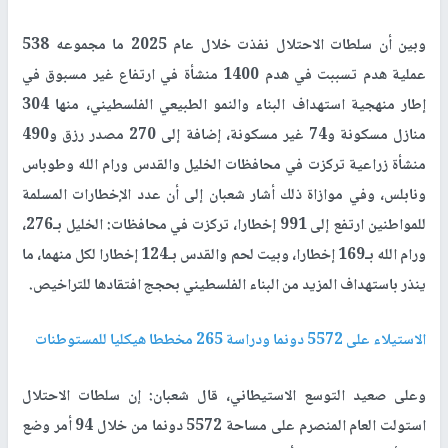
وبين أن سلطات الاحتلال نفذت خلال عام 2025 ما مجموعه 538
عملية هدم تسببت في هدم 1400 منشأة في ارتفاع غير مسبوق في
إطار منهجية استهداف البناء والنمو الطبيعي الفلسطيني، منها 304
منازل مسكونة و74 غير مسكونة، إضافة إلى 270 مصدر رزق و490
منشأة زراعية تركزت في محافظات الخليل والقدس ورام الله وطوباس
ونابلس، وفي موازاة ذلك أشار شعبان إلى أن عدد الإخطارات المسلمة
للمواطنين ارتفع إلى 991 إخطارا، تركزت في محافظات: الخليل بـ276،
ورام الله بـ169 إخطارا، وبيت لحم والقدس بـ124 إخطارا لكل منهما، ما
ينذر باستهداف المزيد من البناء الفلسطيني بحجج افتقادها للتراخيص.
الاستيلاء على 5572 دونما ودراسة 265 مخططا هيكليا للمستوطنات
وعلى صعيد التوسع الاستيطاني، قال شعبان: إن سلطات الاحتلال
استولت العام المنصرم على مساحة 5572 دونما من خلال 94 أمر وضع