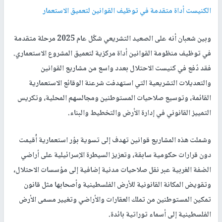
الكنيست أداة متقدمة في توظيف القوانين لتعميق الاستعمار
وبين شعبان أنه على الصعيد التشريعي شكّل عام 2025 مرحلة متقدمة
في توظيف منظومة القوانين أداة مركزية لتعميق المشروع الاستعماري.
فقد دُفع في كنيست الاحتلال بعدد واسع من مشاريع القوانين
والتعديلات التشريعية التي استهدفت شرعنة الوقائع الاستعمارية
القائمة، وتوسيع صلاحيات
المستوطنين
ومجالسهم المحلية، وتكريس
التمييز القانوني في إدارة الأرض والتخطيط والبناء.
وشملت هذه المشاريع قوانين تهدف إلى تسوية بؤر استعمارية أُقيمت
دون قرارات حكومية سابقة، وتعزيز السيطرة الإسرائيلية على أراضي
الضفة الغربية عبر نقل صلاحيات مدنية إضافية إلى مؤسسات الاحتلال،
وتقويض المكانة القانونية للأرض الفلسطينية وأصحابها مثل قانون
تمكين
المستوطنين
من تملك العقارات والأراضي وتغيير مسمى الأرض
الفلسطينية إلى أسماء توراتية بائدة.