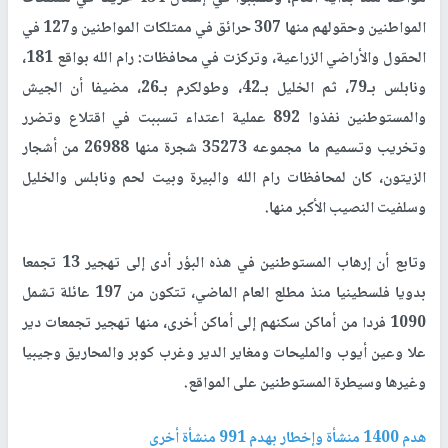
المواطنين وحقولهم منها 307 حرائق في ممتلكات المواطنين و127 في
الحقول والأراضي الزراعية، وتركزت في محافظات: رام الله بواقع 181،
ونابلس بـ79، ثم الخليل بـ42، وطولكرم بـ26، مضيفا أن الجيش
والمستوطنين نفذوا 892 عملية اعتداء تسببت في اقتلاع وتضرر
وتخريب وتسميم ما مجموعه 35273 شجرة منها 26988 من أشجار
الزيتون، كان لمحافظات رام الله والبيرة وبيت لحم ونابلس والخليل
وسلفيت النصيب الأكبر منها.
وتابع أن إرهاب المستوطنين في هذه البؤر أدى إلى تهجير 13 تجمعا
بدويا فلسطينيا منذ مطلع العام الماضي، تتكون من 197 عائلة تشمل
1090 فردا من أماكن سكنهم إلى أماكن أخرى، منها تهجير تجمعات دير
علا وعين أيوب والمليحات ومغاير الدير وغرب كوبر والمحاريق وجيبيا
وغيرها وسيطرة المستوطنين على المواقع.
هدم 1400 منشأة وإخطار بهدم 991 منشأة أخرى