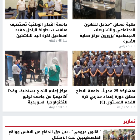
طلبة مساق "مدخل للقانون
جامعة النجاح الوطنية تستضيف
الاجتماعي والتشريعات
منافسات بطولة الراحل مفيد
الاجتماعية"يزورون مركز حماية
اسماعيل لكرة اليد للناشئين
الأسرة
منذ 48 دقيقة
منذ 5 ثواني
بمشاركة 25 مدرباً.. جامعة النجاح
مركز إعلام النجاح يستضيف وفدًا
تطلق دورة إعداد مدربي كرة
أكاديميًا من جامعة لوليو
القدم المستوى (C)
للتكنولوجيا السويدية
منذ 51 دقيقة
منذ 10 دقيقة
تقارير
" قانون درومي".. بين حق الدفاع عن النفس وواقع
الفلسطينيين تحت الاحتلال