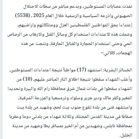
نفذت عصابات المستوطنين، وبدعم مباشر من سطات الاحتلال
الصهيوني واذرعه السياسية والرسمية خلال العام 2025 ، (5538)
إعتداءا بحق المواطنين الفلسطينين العزل وومتلكاتهم واراضيهم،
وشملت هذه الاعتداءات استخدام كل وسائل القتل والارهاب من الرصاص
الحي وحتى استخدام الحجارة والقنابل الحارقة، ونتجت عن هذه
الهجمات، كالآتي:-
الخسائر البشرية: استشهد (17) مواطناً نتيجة اعتداءات المستوطنين،
وأغلب الشهداء سقطوا نتيجة اطلاق النار المباشر عليهم، (10) من
الشهداء سقطوا في بلدات شمال شرق محافظة رام الله والبيرة وتحديدا
المغير وكفر مالك ودير جرير وسلواد وترمسعيا والمزرعة الشرقية،
واستشهد فتى من بلدة تقوع جنوب بيت لحم، وشهيد من بلدة بيت
صفافا في مدينة القدس المحتلة، وثلاثة شهداء من بلدتي دوما وعقربا
بمحافظة نابلس، وشهيدين من أم الخير بمسافر يطا وشهيد من مدينة
الخليل.