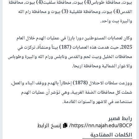
بيوت، محافظة طوباس(4) بيوت، محافظة سلفيت(4) بيوت، محافظة
القدس(4) بيوت، ومحافظة قلقيلية (3) بيوت و محافظة رام الله
والبيرة بيت واحد.
وكان لعصابات المستوطنين دورا بارزا في عمليات الهدم خلال العام
2025، حيث هدمت هذه العصابات (187) بيتاً ومنشأة، تركزت في
محافظات الخليل وبيت لحم والقدس ونابلس ورام الله والبيرة وطوباس
والاغوار الشمالية ومحافظة اريحا.
ووزعت سلطات الاحتلال (1878) إخطاراً بالهدم ووقف البناء والعمل،
شملت كل محافظات الضفة الغربية، وهي تؤشر أن عمليات الهدم
ستتصاعد في الاشهر والسنوات القادمة.
رابط قصير
https://nn.najah.edu/BOCP/
إنسخ الرابط
الكلمات المفتاحية