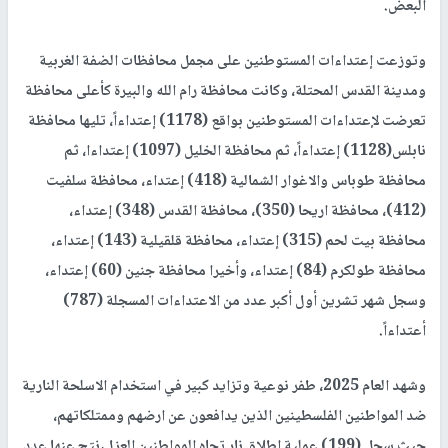
البعض.
وتوزعت إعتداءات المستوطنين على مجمل محافظات الضفة الغربية
ومدينة القدس المحتلة، وكانت محافظة رام الله والبيرة كأعلى محافظة
تعرضت لإعتداءات المستوطنين بواقع (1178) إعتداءاً، تليها محافظة
نابلس(1128) إعتداءاً، ثم محافظة الخليل (1097) إعتداءا، ثم
محافظة طوباس والاغوار الشمالية (418) إعتداء، محافظة سلفيت
(412)، محافظة اريحا (350)، محافظة القدس (348) إعتداء،
محافظة بيت لحم (315) إعتداء، محافظة قلقيلية (143) إعتداء،
محافظة طولكرم (84) إعتداء، وأخيرا محافظة جنين (60) إعتداء،
وسجل شهر تشرين أول أكبر عدد من الاعتداءات المسجلة (787)
أعتداءاً.
وشهد العام 2025، طفر نوعية وتزايد كبير في استخدام الاسلحة النارية
ضد المواطنين الفلسطينين الذين يدافعون عن ارضهم وممتلكاتهم،
حيث سجل (199) عملية اطلاق نار تجاه المواطنين العزل،نتج عنها عدد