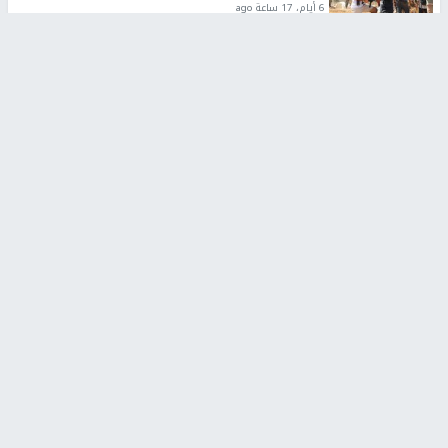
6 أيام، 17 ساعة ago
تقارير
شهداء بينهم أطفال في غزة.. والاحتلال يصعّد
غاراته ويمنح السكان دقائق للإخلاء
2 أسبوعين ago
تقارير
الإعلام العبري: "معركة مضيق هرمز تستهدف تثبيت
رواية سياسية"
2 أسبوعين، 4 أيام ago
تقارير
تصريحات خاصة
تصريحات خاصة
تصريحات خاصة
غازي حمد للشرق: الاتفاق حصيلة
مدير مستشفى النجاح: : نقل
مفاوضات طويلة استمرت ستة
أجهزة غسيل الكلى دون تجهيزات
شهور
متكاملة خطر على المرضى