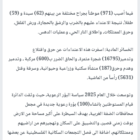
فيما أصيب (971) موطناً بجراح مختلفة من بينهم (62) سيدة و (59)
طفلاً، نتيجة الاعتداء عليهم بالضرب والرشق بالحجارة، ورش الفلفل،
وحرق الممتلكات، واطلاق النار الحي، وعمليات الدهس.
الخسائر المادية: اسفرت هذه الاعتداءات عن حرق واقتلاع
وتدمير(16795) شجرة مثمرة، والحاق الضرر ب(600) مركبة ، وتدمير
وهدم وحرق(187) منشأة سكنية وزراعية وحيوانية، وسرقة وقتل
(5631) رأساً من الماشية.
وتوسعت خلال العام 2025 سياسة البؤر الرعوية، حيث وثقت الدائرة
قيام المستوطنين بانشاء(100) بؤرة رعوية جديدة في مجمل
محافظات الضفة الغربية، بهدف السيطرة على أكبر مساحة من الارض
بوقت زمني قصير، والتضييق على السكان وتهجيرهم من اراضيهم
وممتلكاتهم، اضافة الى فصل التجمعات السكانية الفلسطينية عن بعضها