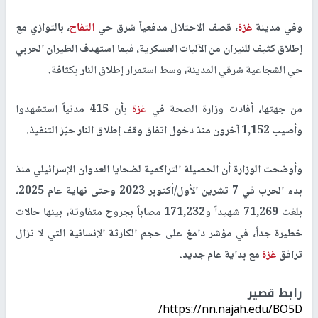
وفي مدينة
غزة
، قصف الاحتلال مدفعياً شرق حي
التفاح
، بالتوازي مع
إطلاق كثيف للنيران من الآليات العسكرية، فيما استهدف الطيران الحربي
حي الشجاعية شرقي المدينة، وسط استمرار إطلاق النار بكثافة.
من جهتها، أفادت وزارة الصحة في
غزة
بأن 415 مدنياً استشهدوا
وأصيب 1,152 آخرون منذ دخول اتفاق وقف إطلاق النار حيّز التنفيذ.
وأوضحت الوزارة أن الحصيلة التراكمية لضحايا العدوان الإسرائيلي منذ
بدء الحرب في 7 تشرين الأول/أكتوبر 2023 وحتى نهاية عام 2025،
بلغت 71,269 شهيداً و171,232 مصاباً بجروح متفاوتة، بينها حالات
خطيرة جداً، في مؤشر دامغ على حجم الكارثة الإنسانية التي لا تزال
ترافق
غزة
مع بداية عام جديد.
رابط قصير
https://nn.najah.edu/BO5D/