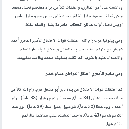
وداهمت عدداً من المنازل، واعتقلت كلاً من: براء معتصم نخلة، محمد
جلال نخلة، محمود جلال نخلة، محمد خليل عامر، عمرو خليل عامر،
أويس نخلة، أواب عدنان الحطاب، ماهر دلايشة، وقسام نخلة.
وفي بيتونيا غرب رام الله، اعتقلت قوات الاحتلال الأسير المحرر أحمد
هريش من منزله، بعد تفجير باب المنزل وإطلاق قنبلة غاز داخله،
والاعتداء عليه بالضرب، كما نكّلت بشقيقه محمد وقامت بتقييده.
وفي مخيم الأمعري، اعتُقل المواطن حسام خضر.
كما اعتقلت قوات الاحتلال من بلدة دير أبو مشعل غرب رام الله كلاً من:
خباب محمود زهران (34 عاماً)، محمد إبراهيم زهران (33 عاماً)، براء
أحمد داوود عطا (32 عاماً)، شرحبيل جميل عطا (29 عاماً)، نور عبد
الكريم شريم (43 عاماً)، وأحمد الدشت، عقب مداهمة منازلهم
وتفتيشها.