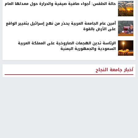
حالة الطقس: أجواء صافية صيفية والحرارة حول معدلها العام
أمين عام الجامعة العربية يحذر من نهج إسرائيل بتغيير الواقع
على الأرض بالقوة
الرئاسة تدين الهجمات الصاروخية على المملكة العربية
السعودية والجمهورية اليمنية
أخبار جامعة النجاح
طلبة مساق "مدخل للقانون
جامعة النجاح الوطنية تستضيف
الاجتماعي والتشريعات
منافسات بطولة الراحل مفيد
الاجتماعية"يزورون مركز حماية
اسماعيل لكرة اليد للناشئين
الأسرة
منذ 48 دقيقة