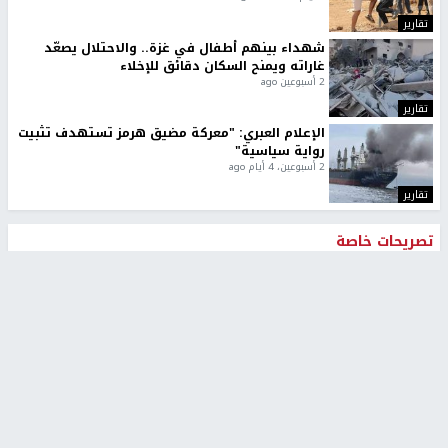
تقارير
شهداء بينهم أطفال في غزة.. والاحتلال يصعّد
غاراته ويمنح السكان دقائق للإخلاء
2 أسبوعين ago
تقارير
الإعلام العبري: "معركة مضيق هرمز تستهدف تثبيت
رواية سياسية"
2 أسبوعين، 4 أيام ago
تقارير
تصريحات خاصة
تصريحات خاصة
تصريحات خاصة
غازي حمد للشرق: الاتفاق حصيلة
مدير مستشفى النجاح: : نقل
مفاوضات طويلة استمرت ستة
أجهزة غسيل الكلى دون تجهيزات
شهور
متكاملة خطر على المرضى
منذ 16 ثانية
منذ 2 ساعة