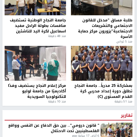
طلبة مساق "مدخل للقانون
جامعة النجاح الوطنية تستضيف
الاجتماعي والتشريعات
منافسات بطولة الراحل مفيد
الاجتماعية"يزورون مركز حماية
اسماعيل لكرة اليد للناشئين
الأسرة
منذ 48 دقيقة
منذ 5 ثواني
بمشاركة 25 مدرباً.. جامعة النجاح
مركز إعلام النجاح يستضيف وفدًا
تطلق دورة إعداد مدربي كرة
أكاديميًا من جامعة لوليو
القدم المستوى (C)
للتكنولوجيا السويدية
منذ 51 دقيقة
منذ 10 دقيقة
تقارير
" قانون درومي".. بين حق الدفاع عن النفس وواقع
الفلسطينيين تحت الاحتلال
6 أيام، 17 ساعة ago