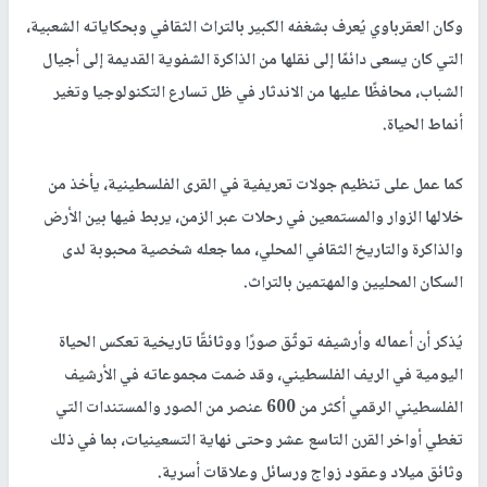
وكان العقرباوي يُعرف بشغفه الكبير بالتراث الثقافي وبحكاياته الشعبية،
التي كان يسعى دائمًا إلى نقلها من الذاكرة الشفوية القديمة إلى أجيال
الشباب، محافظًا عليها من الاندثار في ظل تسارع التكنولوجيا وتغير
أنماط الحياة.
كما عمل على تنظيم جولات تعريفية في القرى الفلسطينية، يأخذ من
خلالها الزوار والمستمعين في رحلات عبر الزمن، يربط فيها بين الأرض
والذاكرة والتاريخ الثقافي المحلي، مما جعله شخصية محبوبة لدى
السكان المحليين والمهتمين بالتراث.
يُذكر أن أعماله وأرشيفه توثّق صورًا ووثائقًا تاريخية تعكس الحياة
اليومية في الريف الفلسطيني، وقد ضمت مجموعاته في الأرشيف
الفلسطيني الرقمي أكثر من 600 عنصر من الصور والمستندات التي
تغطي أواخر القرن التاسع عشر وحتى نهاية التسعينيات، بما في ذلك
وثائق ميلاد وعقود زواج ورسائل وعلاقات أسرية.