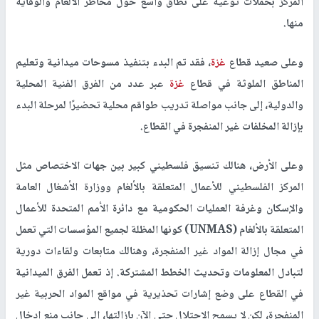
المركز بحملات توعية على نطاق واسع حول مخاطر الألغام والوقاية
منها.
وعلى صعيد قطاع
غزة
، فقد تم البدء بتنفيذ مسوحات ميدانية وتعليم
المناطق الملوثة في قطاع
غزة
عبر عدد من الفرق الفنية المحلية
والدولية، إلى جانب مواصلة تدريب طواقم محلية تحضيرًا لمرحلة البدء
بإزالة المخلفات غير المنفجرة في القطاع.
وعلى الأرض، هنالك تنسيق فلسطيني كبير بين جهات الاختصاص مثل
المركز الفلسطيني للأعمال المتعلقة بالألغام ووزارة الأشغال العامة
والإسكان وغرفة العمليات الحكومية مع دائرة الأمم المتحدة للأعمال
المتعلقة بالألغام (UNMAS) كونها المظلة لجميع المؤسسات التي تعمل
في مجال إزالة المواد غير المنفجرة، وهنالك متابعات ولقاءات دورية
لتبادل المعلومات وتحديث الخطط المشتركة. إذ تعمل الفرق الميدانية
في القطاع على وضع إشارات تحذيرية في مواقع المواد الحربية غير
المنفجرة، لكن لا يسمح الاحتلال حتى الآن بإزالتها، إلى جانب منع إدخال