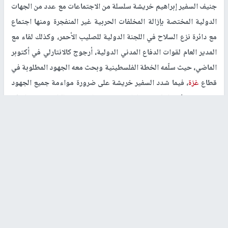
جنيف السفير إبراهيم خريشة سلسلة من الاجتماعات مع عدد من الجهات
الدولية المختصة بإزالة المخلفات الحربية غير المنفجرة ومنها اجتماع
مع دائرة نزع السلاح في اللجنة الدولية للصليب الأحمر، وكذلك لقاء مع
المدير العام لقوات الدفاع المدني الدولية، أرجوج كالانتارلي في أكتوبر
الماضي، حيث سلّمه الخطة الفلسطينية وبحث معه الجهود المطلوبة في
قطاع
غزة
، فيما شدد السفير خريشة على ضرورة مواءمة جميع الجهود
تحت إشراف الحكومة الفلسطينية، والتنسيق الكامل مع المركز
الفلسطيني للأعمال المتعلقة بالألغام الدفاع المدني الفلسطيني.
يضاف إلى ذلك لقاءات أخرى مع الجهات المختصة بنزع الألغام في
سويسرا والمنظمات الدولية مثل المركز الدولي لإزالة الألغام للأغراض
الإنسانية GICHD ومؤسسة إزالة الألغام السويسرية FSD، ولقاءات
أخرى مجدولة جميعها لحشد مزيد من الجهد الدولي لعملية إزالة المواد
الحربية غير المنفجرة في قطاع
غزة
، وحشد المزيد من الضغط الدولي
للسماح بإدخال المعدات، وتمكين المنظمات الدولية المختصة من العمل