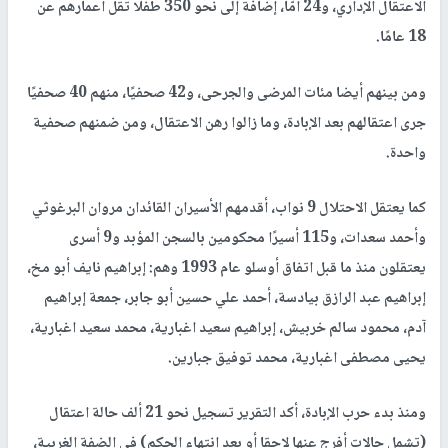
الاعتقال الإداري، و24 أمّا، إضافة إلى نحو 350 طفلا تقل أعمارهم عن
18 عامًا.
ومن بينهم أيضا مئات المرضى والجرحى، و42 صحفيًا، منهم 40 صحفيًا
جرى اعتقالهم بعد الإبادة، وما زالوا رهن الاعتقال، ومن ضمنهم صحفية
واحدة.
كما يعتقل الاحتلال 9 نواب، أقدمهم الأسيران القائدان مروان البرغوثي
وأحمد سعدات، و115 أسيرًا محكومين بالسجن المؤبد و9 أسرى
يعتقلون منذ ما قبل اتفاق أوسلو عام 1993 وهم: إبراهيم نايف أبو مخ،
إبراهيم عبد الرازق بيادسة، أحمد علي حسين أبو جابر، جمعة إبراهيم
آدم، محمود سالم خربيش، إبراهيم سعيد اغبارية، محمد سعيد اغبارية،
يحيى مصطفى اغبارية، محمد توفيق جبارين.
ومنذ بدء حرب الإبادة، أكد التقرير تسجيل نحو 21 ألف حالة اعتقال
(تشمل حالات أفرج عنها لاحقا أو بعد انتهاء الحكم) في الضفة الغربية،