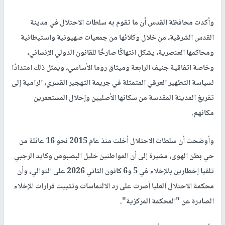
وأكدت محافظة القدس أن ما تقوم به سلطات الاحتلال في مدينة
القدس الشرقية، من خلال وكلائها من جمعيات صهيونية واستيطانية
ومحاكمها العنصرية، يشكل انتهاكًا صارخًا للقانون الدولي الإنساني،
وخاصة اتفاقية جنيف الرابعة وميثاق روما الأساسي، ويمثل ذلك امتدادًا
لسياسة التطهير العرقي المتمثلة في جريمة التهجير القسري، الرامية إلى
تفريغ المدينة المقدسة من سكانها الأصليين وإحلال المستعمرين
مكانهم.
وأوضحت أن سلطات الاحتلال أخلت منذ عام 2015 نحو 16 عائلة من
حي بطن الهوى، مشيرة إلى أن المواطنين خليل البصبوص وكايد الرجبي
تلقيا إخطارين بالإخلاء في 5 و6 كانون الثاني 2026 على التوالي، وأن
محكمة الاحتلال العليا أصرت على رد الالتماسات وتثبيت قرارات الإخلاء
الصادرة عن "المحكمة المركزية".