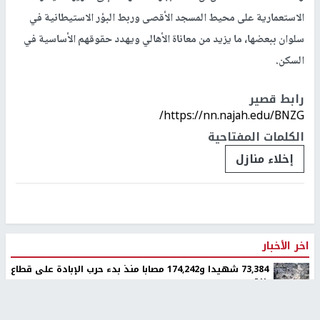
الاستعمارية على محيط المسجد الأقصى وربط البؤر الاستيطانية في
سلوان ببعضها، ما يزيد من معاناة الأهالي ويهدد حقوقهم الأساسية في
السكن.
رابط قصير
https://nn.najah.edu/BNZG/
الكلمات المفتاحية
إخلاء منازل
اخر الأخبار
73,384 شهيدا و174,242 مصابا منذ بدء حرب الإبادة على قطاع
غزة
الولايات المتحدة تضغط على اسرائيل لوقف إطلاق نار لمدة