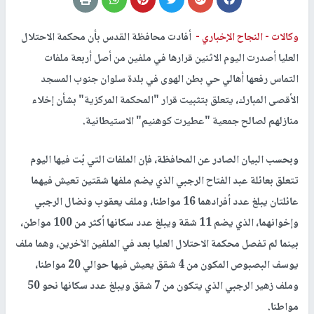
وكالات -
النجاح الإخباري -
أفادت محافظة القدس بأن محكمة الاحتلال
العليا أصدرت اليوم الاثنين قرارها في ملفين من أصل أربعة ملفات
التماس رفعها أهالي حي بطن الهوى في بلدة سلوان جنوب المسجد
الأقصى المبارك، يتعلق بتثبيت قرار "المحكمة المركزية" بشأن إخلاء
منازلهم لصالح جمعية "عطيرت كوهنيم" الاستيطانية.
وبحسب البيان الصادر عن المحافظة، فإن الملفات التي بُت فيها اليوم
تتعلق بعائلة عبد الفتاح الرجبي الذي يضم ملفها شقتين تعيش فيهما
عائلتان يبلغ عدد أفرادهما 16 مواطنا، وملف يعقوب ونضال الرجبي
وإخوانهما، الذي يضم 11 شقة ويبلغ عدد سكانها أكثر من 100 مواطن،
بينما لم تفصل محكمة الاحتلال العليا بعد في الملفين الآخرين، وهما ملف
يوسف البصبوص المكون من 4 شقق يعيش فيها حوالي 20 مواطنا،
وملف زهير الرجبي الذي يتكون من 7 شقق ويبلغ عدد سكانها نحو 50
مواطنا.