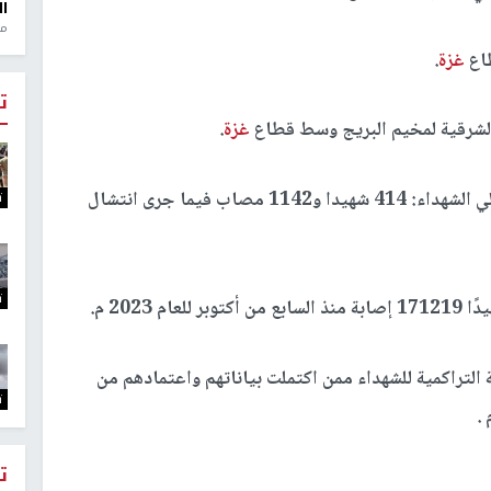
ال
منذ 1
اع
غزة
.
ت
الشرقية لمخيم البريج وسط قطاع
غزة
.
ومنذ وقف إطلاق النار (11 أكتوبر 2025): بلغ إجمالي الشهداء: 414 شهيدا و1142 مصاب فيما جرى انتشال
ت
ت
 292 شهيدا للإحصائية التراكمية للشهداء ممن اكتملت بياناتهم واعتمادهم من
ت
ت