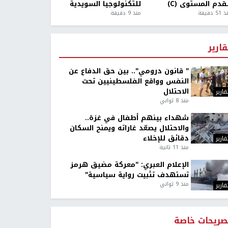
قدم المستوى (C)
للتكنولوجيا السويدية
5 دقيقة
منذ 9 دقيقة
قارير
" قانون درومي".. بين حق الدفاع عن
النفس وواقع الفلسطينيين تحت
الاحتلال
قارير
منذ 8 ثواني
شهداء بينهم أطفال في غزة..
والاحتلال يصعّد غاراته ويمنح السكان
دقائق للإخلاء
قارير
منذ 11 ثانية
الإعلام العبري: "معركة مضيق هرمز
تستهدف تثبيت رواية سياسية"
منذ 9 ثواني
قارير
صريحات خاصة