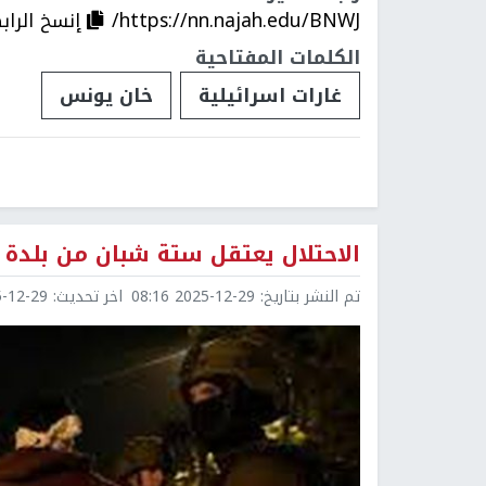
https://nn.najah.edu/BNWJ/
إنسخ الراب
الكلمات المفتاحية
غارات اسرائيلية
خان يونس
الاحتلال يعتقل ستة شبان من بلدة 
تم النشر بتاريخ:
2025-12-29 08:16
اخر تحديث:
2-29 08:30