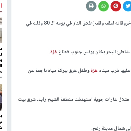
أ
يواصل جيش الاحتلال، خروقاته لملف وقف إطلاق النار في يومه الـ 80 وذلك في
ط
لى شاطئ البحر بخان يونس جنوب قطاع
غزة
.
ل
و
ا
 عليها قرب ميناء
غزة
وطفل غرق ببركة مياه ناجمة عن
ح
من
لاحتلال غارات جوية استهدفت منطقة الشيخ زايد، شرق بيت
ج
د
الي شمال مدينة رفح.