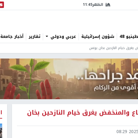
الظهر
11:45
البث
نيو 48
شؤون إسرائيلية
عربي ودولي
تقارير
أخبار جامعة 
ض يغرق خيام النازحين بخان يونس
ع والمنخفض يغرق خيام النازحين بخان
ا
2025-1