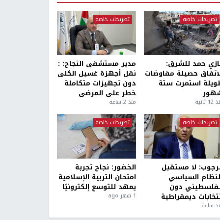
تصريحات خاصة
تصريحات خاصة
ازي حمد للشرق:
مدير مستشفى النجاح: :
لاتفاق حصيلة مفاوضات
نقل أجهزة غسيل الكلى
ويلة استمرت ستة
دون تجهيزات متكاملة
هور
خطر على المرضى
1 ثانية
منذ 2 ساعة
تصريحات خاصة
تصريحات خاصة
لرجوب: لا مستقبل
الخضور: نجاح تجربة
لنظام السياسي
امتحان التربية الإسلامية
لفلسطيني دون
يمهد للتوسع إلكترونيًا
نتخابات ديمقراطية
1 شهر ago
ذ ساعة