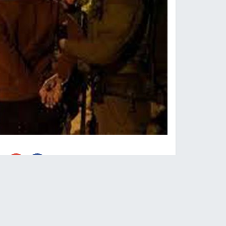
نابلس -
النجاح الإخباري -
اعتقلت قوات الاحتلال ال
بلدة سلواد، شمال شرق رام الله.