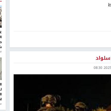
ط
غ
ا
ط
ش
منذ 2
سلواد
2025-1
ا
ل
ا
ا
من