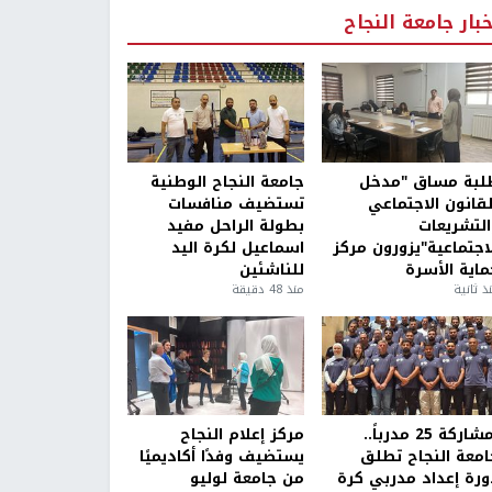
خبار جامعة النجاح
لبة مساق "مدخل
جامعة النجاح الوطنية
لقانون الاجتماعي
تستضيف منافسات
التشريعات
بطولة الراحل مفيد
لاجتماعية"يزورون مركز
اسماعيل لكرة اليد
ماية الأسرة
للناشئين
ذ ثانية
منذ 48 دقيقة
بمشاركة 25 مدرباً..
مركز إعلام النجاح
امعة النجاح تطلق
يستضيف وفدًا أكاديميًا
ورة إعداد مدربي كرة
من جامعة لوليو