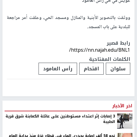
عويس في حي رأس العامود
ووثقت بالتصوير الأبنية والمنازل ومسجد الحي، وعلقت أمر مراجعة
للبلدية على باب المسجد.
رابط قصير
https://nn.najah.edu/BNL1/
الكلمات المفتاحية
سلوان
اقتحام
رأس العامود
اخر الأخبار
‏3 إصابات إثر اعتداء مستوطنين على عائلة الكعابنة شرق قرية
الطيبة
نحو 58 ألف إصابة بجدري الماء في قطاع غزة منذ بداية العام