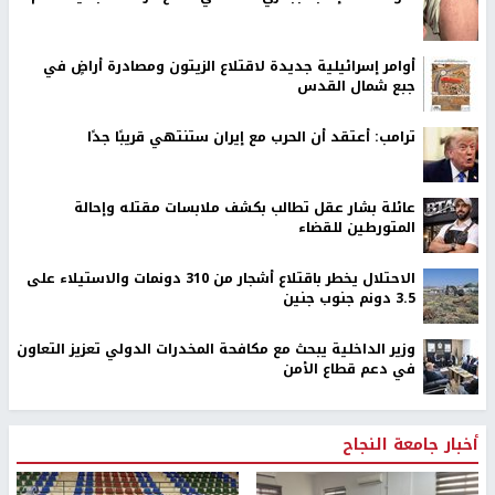
أوامر إسرائيلية جديدة لاقتلاع الزيتون ومصادرة أراضٍ في
جبع شمال القدس
ترامب: أعتقد أن الحرب مع إيران ستنتهي قريبًا جدًا
عائلة بشار عقل تطالب بكشف ملابسات مقتله وإحالة
المتورطين للقضاء
الاحتلال يخطر باقتلاع أشجار من 310 دونمات والاستيلاء على
3.5 دونم جنوب جنين
وزير الداخلية يبحث مع مكافحة المخدرات الدولي تعزيز التعاون
في دعم قطاع الأمن
أخبار جامعة النجاح