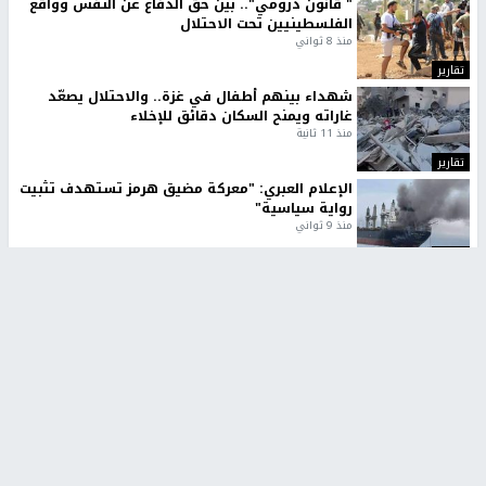
" قانون درومي".. بين حق الدفاع عن النفس وواقع
الفلسطينيين تحت الاحتلال
منذ 8 ثواني
تقارير
شهداء بينهم أطفال في غزة.. والاحتلال يصعّد
غاراته ويمنح السكان دقائق للإخلاء
منذ 11 ثانية
تقارير
الإعلام العبري: "معركة مضيق هرمز تستهدف تثبيت
رواية سياسية"
منذ 9 ثواني
تقارير
تصريحات خاصة
تصريحات خاصة
تصريحات خاصة
غازي حمد للشرق: الاتفاق حصيلة
مدير مستشفى النجاح: : نقل