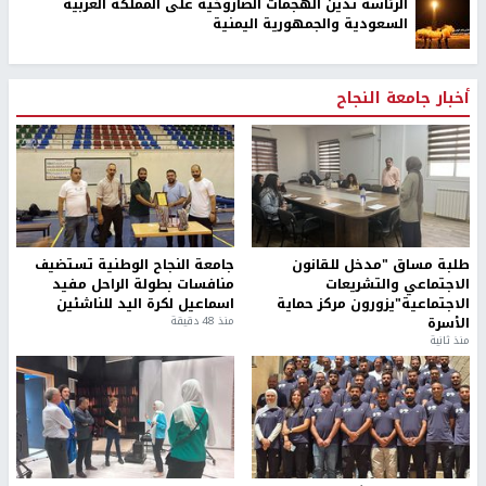
الرئاسة تدين الهجمات الصاروخية على المملكة العربية
السعودية والجمهورية اليمنية
أخبار جامعة النجاح
طلبة مساق "مدخل للقانون
جامعة النجاح الوطنية تستضيف
الاجتماعي والتشريعات
منافسات بطولة الراحل مفيد
الاجتماعية"يزورون مركز حماية
اسماعيل لكرة اليد للناشئين
الأسرة
منذ 48 دقيقة
منذ ثانية