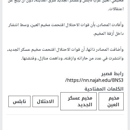
مخيمي العين غرب نابلس وعسكر الجديد شرق المدينة، دون أن يبلغ عن
اعتقالات.
وأفادت المصادر، بأن قوات الاحتلال اقتحمت مخيم العين، وسط انتشار
داخل أزقة المخيم.
وأضافت المصادر ذاتها، أن قوات الاحتلال اقتحمت مخيم عسكر الجديد،
وانتشرت في عدد من حاراته وازقته، وداهمت منازل، وفتشتها.
رابط قصير
https://nn.najah.edu/BNS3/
الكلمات المفتاحية
مخيم
مخيم عسكر
الاحتلال
نابلس
العين
الجديد