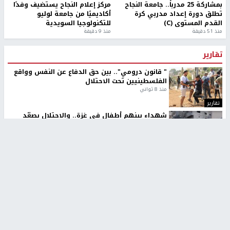
بمشاركة 25 مدرباً.. جامعة النجاح
مركز إعلام النجاح يستضيف وفدًا
تطلق دورة إعداد مدربي كرة
أكاديميًا من جامعة لوليو
القدم المستوى (C)
للتكنولوجيا السويدية
منذ 51 دقيقة
منذ 9 دقيقة
تقارير
" قانون درومي".. بين حق الدفاع عن النفس وواقع
الفلسطينيين تحت الاحتلال
منذ 8 ثواني
تقارير
شهداء بينهم أطفال في غزة.. والاحتلال يصعّد
غاراته ويمنح السكان دقائق للإخلاء
منذ 11 ثانية
تقارير
الإعلام العبري: "معركة مضيق هرمز تستهدف تثبيت
رواية سياسية"
منذ 9 ثواني
تقارير
تصريحات خاصة