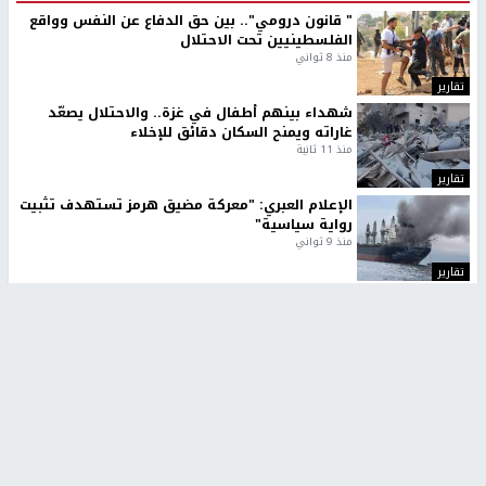
" قانون درومي".. بين حق الدفاع عن النفس وواقع
الفلسطينيين تحت الاحتلال
منذ 8 ثواني
تقارير
شهداء بينهم أطفال في غزة.. والاحتلال يصعّد
غاراته ويمنح السكان دقائق للإخلاء
منذ 11 ثانية
تقارير
الإعلام العبري: "معركة مضيق هرمز تستهدف تثبيت
رواية سياسية"
منذ 9 ثواني
تقارير
تصريحات خاصة
تصريحات خاصة
تصريحات خاصة