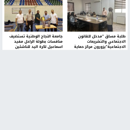
طلبة مساق "مدخل للقانون
جامعة النجاح الوطنية تستضيف
الاجتماعي والتشريعات
منافسات بطولة الراحل مفيد
الاجتماعية"يزورون مركز حماية
اسماعيل لكرة اليد للناشئين
الأسرة
منذ 48 دقيقة
منذ 5 ثواني
بمشاركة 25 مدرباً.. جامعة النجاح
مركز إعلام النجاح يستضيف وفدًا
تطلق دورة إعداد مدربي كرة
أكاديميًا من جامعة لوليو
القدم المستوى (C)
للتكنولوجيا السويدية
منذ 51 دقيقة
منذ 10 دقيقة
تقارير