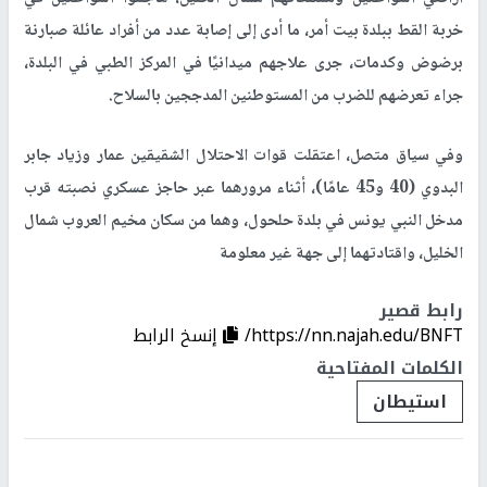
خربة القط ببلدة بيت أمر، ما أدى إلى إصابة عدد من أفراد عائلة صبارنة
برضوض وكدمات، جرى علاجهم ميدانيًا في المركز الطبي في البلدة،
جراء تعرضهم للضرب من المستوطنين المدججين بالسلاح
.
وفي سياق متصل، اعتقلت قوات الاحتلال الشقيقين عمار وزياد جابر
البدوي (40 و45 عامًا)، أثناء مرورهما عبر حاجز عسكري نصبته قرب
مدخل النبي يونس في بلدة حلحول، وهما من سكان مخيم العروب شمال
الخليل، واقتادتهما إلى جهة غير معلومة
رابط قصير
https://nn.najah.edu/BNFT/
إنسخ الرابط
الكلمات المفتاحية
استيطان