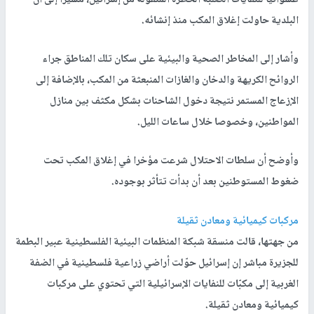
عشوائيا للنفايات الصلبة الخطرة المنقولة من إسرائيل، مشيرا إلى أن
البلدية حاولت إغلاق المكب منذ إنشائه.
وأشار إلى المخاطر الصحية والبيئية على سكان تلك المناطق جراء
الروائح الكريهة والدخان والغازات المنبعثة من المكب، بالإضافة إلى
الإزعاج المستمر نتيجة دخول الشاحنات بشكل مكثف بين منازل
المواطنين، وخصوصا خلال ساعات الليل.
وأوضح أن سلطات الاحتلال شرعت مؤخرا في إغلاق المكب تحت
ضغوط المستوطنين بعد أن بدأت تتأثر بوجوده.
مركبات كيميائية ومعادن ثقيلة
من جهتها، قالت منسقة شبكة المنظمات البيئية الفلسطينية عبير البطمة
للجزيرة مباشر إن إسرائيل حوّلت أراضي زراعية فلسطينية في الضفة
الغربية إلى مكبّات للنفايات الإسرائيلية التي تحتوي على مركبات
كيميائية ومعادن ثقيلة.