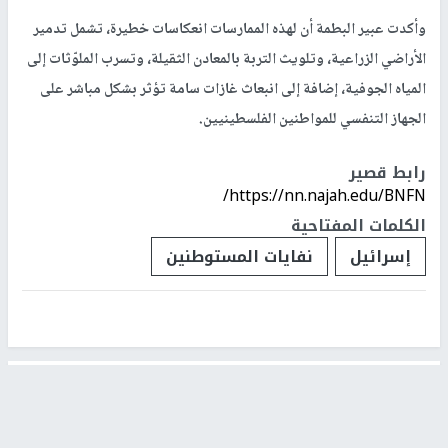
وأكدت عبير البطمة أن لهذه الممارسات انعكاسات خطيرة، تشمل تدمير
الأراضي الزراعية، وتلويث التربة بالمعادن الثقيلة، وتسرب الملوّثات إلى
المياه الجوفية، إضافة إلى انبعاث غازات سامة تؤثر بشكل مباشر على
الجهاز التنفسي للمواطنين الفلسطينيين.
رابط قصير
https://nn.najah.edu/BNFN/
الكلمات المفتاحية
إسرائيل
نفايات المستوطنين
اخر الأخبار
الحرس الثوري: إعادة فتح مضيق هرمز مرهونة بقبول
واشنطن الشروط الإيرانية