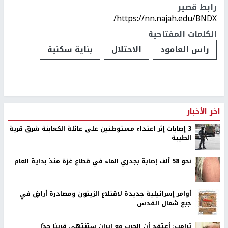
رابط قصير
https://nn.najah.edu/BNDX/
الكلمات المفتاحية
راس العامود
الاحتلال
بناية سكنية
اخر الأخبار
‏3 إصابات إثر اعتداء مستوطنين على عائلة الكعابنة شرق قرية
الطيبة
نحو 58 ألف إصابة بجدري الماء في قطاع غزة منذ بداية العام
أوامر إسرائيلية جديدة لاقتلاع الزيتون ومصادرة أراضٍ في
جبع شمال القدس
ترامب: أعتقد أن الحرب مع إيران ستنتهي قريبًا جدًا