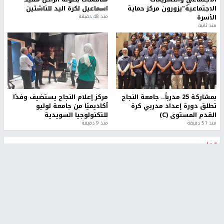
الاجتماعية"يزورون مركز حماية
اسماعيل لكرة اليد للناشئين
الأسرة
منذ 48 دقيقة
منذ ثانية
بمشاركة 25 مدرباً.. جامعة النجاح
مركز إعلام النجاح يستضيف وفدًا
تطلق دورة إعداد مدربي كرة
أكاديميًا من جامعة لوليو
القدم المستوى (C)
للتكنولوجيا السويدية
منذ 51 دقيقة
منذ 9 دقيقة
تقارير
" قانون درومي".. بين حق الدفاع عن النفس وواقع
الفلسطينيين تحت الاحتلال
منذ 8 ثواني
تقارير
شهداء بينهم أطفال في غزة.. والاحتلال يصعّد
غاراته ويمنح السكان دقائق للإخلاء
منذ 11 ثانية