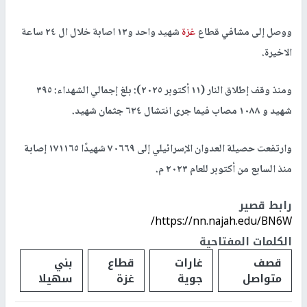
ووصل إلى مشافي قطاع
غزة
شهيد واحد و١٣ اصابة خلال ال ٢٤ ساعة
الاخيرة.
ومنذ وقف إطلاق النار (١١ أكتوبر ٢٠٢٥): بلغ إجمالي الشهداء: ٣٩٥
شهيد و ١٠٨٨ مصاب فيما جرى انتشال ٦٣٤ جثمان شهيد.
وارتفعت حصيلة العدوان الإسرائيلي إلى ٧٠٦٦٩ شهيدًا ١٧١١٦٥ إصابة
منذ السابع من أكتوبر للعام ٢٠٢٣ م.
رابط قصير
https://nn.najah.edu/BN6W/
الكلمات المفتاحية
قصف
غارات
قطاع
بني
متواصل
جوية
غزة
سهيلا