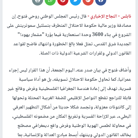
نابلس -
النجاح الإخباري -
قال رئيس المجلس الوطني روحي فتوح، إن
مصادقة وزير مالية حكومة الاحتلال المتطرف بتسلئيل سموتريتش على
الشروع في بناء 3600 وحدة استعمارية فيما بؤرة "مشمار يهودا"
الجديدة شرق القدس، تمثل فعلا بالغ الخطورة وانتهاك فاضح لقواعد
القانون الدولي ولقرارات الشرعية الدولية ذات الصلة.
وأضاف فتوح في بيان صدر عنه، اليوم الجمعة، أن هذا القرار ليس إجراء
عمرانيا، كما تحاول حكومة الاحتلال تسويقه، بل هو أداة سياسية
قسرية، تهدف إلى إعادة هندسة الجغرافيا الفلسطينية وفرض وقائع غير
قابلة للتراجع تقطع التواصل الإقليمي للضفة الغربية المحتلة وتحولها
إلى كانتونات معزولة، وتجسد شكلا حديثا من أشكال التطهير العرقي
البطيء، عبر الإزاحة القسرية وتفريغ المكان من مضمونه الفلسطيني،
في محاولة لطمس الهوية الوطنية وفرض واقع ديمغرافي مصطنع
يخالف القانون الدولي وينتهك أبسط مبادئ العدالة والإنسانية، بما