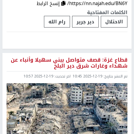
https://nn.najah.edu/BN6Y/
إنسخ الرابط
الكلمات المفتاحية
الاحتلال
دير جرير
رام الله
قطاع غزة: قصف متواصل ببني سهيلا وأنباء عن
شهداء وغارات شرق دير البلح
تم النشر بتاريخ:
2025-12-19 10:45
اخر تحديث:
2025-12-19 10:57