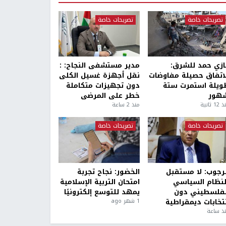
تصريحات خاصة
تصريحات خاصة
ازي حمد للشرق:
مدير مستشفى النجاح: :
لاتفاق حصيلة مفاوضات
نقل أجهزة غسيل الكلى
ويلة استمرت ستة
دون تجهيزات متكاملة
هور
خطر على المرضى
1 ثانية
منذ 2 ساعة
تصريحات خاصة
تصريحات خاصة
لرجوب: لا مستقبل
الخضور: نجاح تجربة
لنظام السياسي
امتحان التربية الإسلامية
لفلسطيني دون
يمهد للتوسع إلكترونيًا
نتخابات ديمقراطية
1 شهر ago
ذ ساعة