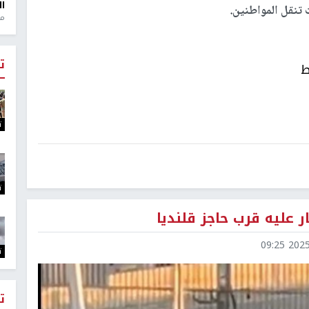
ال
تنقل المواطنين.
منذ 1
ت
ط
ت
ت
ر عليه قرب حاجز قلنديا
2025-1
ت
ت