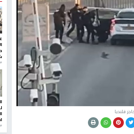
غ
ا
ط
ش
منذ 2
ا
ل
اجز قلنديا
ا
ا
من