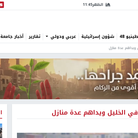
الظهر
11:45
البث
نيو 48
شؤون إسرائيلية
عربي ودولي
تقارير
أخبار جامعة 
ل ويداهم عدة منازل
في الخليل ويداهم عدة منازل
ا