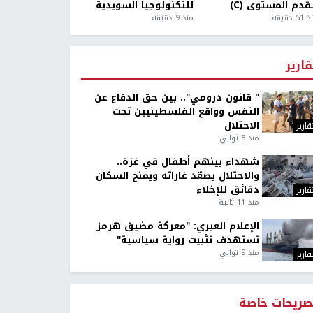
قدم المستوى (C)
للتكنولوجيا السويدية
5 دقيقة
منذ 9 دقيقة
قارير
" قانون درومي".. بين حق الدفاع عن
النفس وواقع الفلسطينيين تحت
الاحتلال
قارير
منذ 8 ثواني
شهداء بينهم أطفال في غزة..
والاحتلال يصعّد غاراته ويمنح السكان
دقائق للإخلاء
قارير
منذ 11 ثانية
الإعلام العبري: "معركة مضيق هرمز
تستهدف تثبيت رواية سياسية"
منذ 9 ثواني
قارير
صريحات خاصة