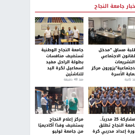
خبار جامعة النجاح
لبة مساق "مدخل
جامعة النجاح الوطنية
لقانون الاجتماعي
تستضيف منافسات
التشريعات
بطولة الراحل مفيد
لاجتماعية"يزورون مركز
اسماعيل لكرة اليد
ماية الأسرة
للناشئين
ذ ثانية
منذ 48 دقيقة
بمشاركة 25 مدرباً..
مركز إعلام النجاح
امعة النجاح تطلق
يستضيف وفدًا أكاديميًا
ورة إعداد مدربي كرة
من جامعة لوليو