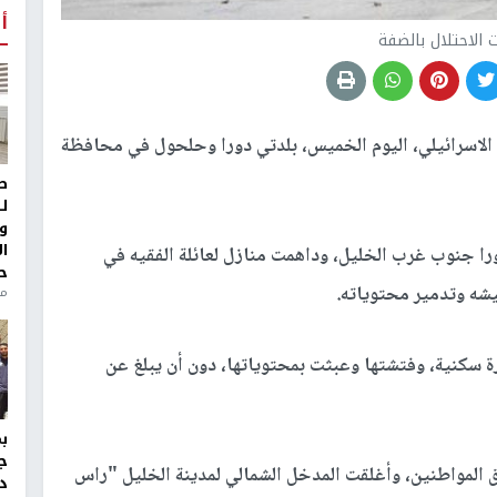
أ
 الاحتلال بالضفة
الاسرائيلي، اليوم الخميس، بلدتي دورا وحلحول في محافظة
ط
ل
و
ا
را جنوب غرب الخليل، وداهمت منازل لعائلة الفقيه في
ح
يشه وتدمير محتوياته.
من
 سكنية، وفتشتها وعبثت بمحتوياتها، دون أن يبلغ عن
ج
 المواطنين، وأغلقت المدخل الشمالي لمدينة الخليل "راس
د