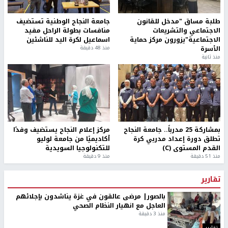
طلبة مساق "مدخل للقانون
جامعة النجاح الوطنية تستضيف
الاجتماعي والتشريعات
منافسات بطولة الراحل مفيد
الاجتماعية"يزورون مركز حماية
اسماعيل لكرة اليد للناشئين
الأسرة
منذ 48 دقيقة
منذ ثانية
بمشاركة 25 مدرباً.. جامعة النجاح
مركز إعلام النجاح يستضيف وفدًا
تطلق دورة إعداد مدربي كرة
أكاديميًا من جامعة لوليو
القدم المستوى (C)
للتكنولوجيا السويدية
منذ 51 دقيقة
منذ 9 دقيقة
تقارير
بالصور| مرضى عالقون في غزة يناشدون بإجلائهم
العاجل مع انهيار النظام الصحي
منذ 3 دقيقة
تقارير