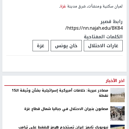
لمبان سكنية ومنشآت، شرق مدينة
غزة
.
رابط قصير
https://nn.najah.edu/BK84/
الكلمات المفتاحية
غارات الاحتلال
خان يونس
غزة
اخر الأخبار
مصادر عبرية: خلافات أميركية إسرائيلية بشأن وثيقة الـ15
نقطة
مصابون بنيران الاحتلال في جباليا شمال قطاع غزة
نيويورك تايمز: إيران تستخدم هرمز للضغط على ترامب