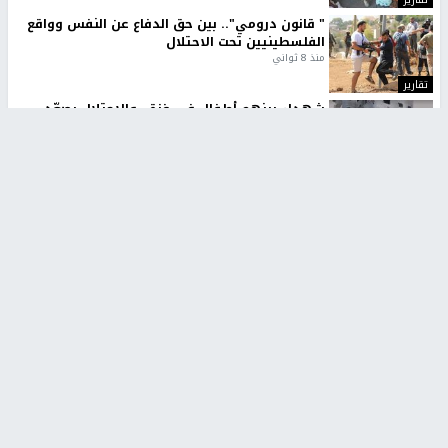
" قانون درومي".. بين حق الدفاع عن النفس وواقع
الفلسطينيين تحت الاحتلال
منذ 8 ثواني
تقارير
شهداء بينهم أطفال في غزة.. والاحتلال يصعّد
غاراته ويمنح السكان دقائق للإخلاء
منذ 11 ثانية
تقارير
تصريحات خاصة
تصريحات خاصة
تصريحات خاصة
غازي حمد للشرق: الاتفاق حصيلة
مدير مستشفى النجاح: : نقل
مفاوضات طويلة استمرت ستة
أجهزة غسيل الكلى دون تجهيزات
شهور
متكاملة خطر على المرضى
منذ 12 ثانية
منذ 2 ساعة