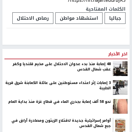
https://nn.najah.edu/BJR5/
الكلمات المفتاحية
جباليا
استشهاد مواطن
رصاص الاحتلال
اخر الأخبار
48 إصابة منذ بدء عدوان الاحتلال على مخيم قلنديا وكفر
عقب شمال القدس
‏3 إصابات إثر اعتداء مستوطنين على عائلة الكعابنة شرق قرية
الطيبة
نحو 58 ألف إصابة بجدري الماء في قطاع غزة منذ بداية العام
أوامر إسرائيلية جديدة لاقتلاع الزيتون ومصادرة أراضٍ في
جبع شمال القدس