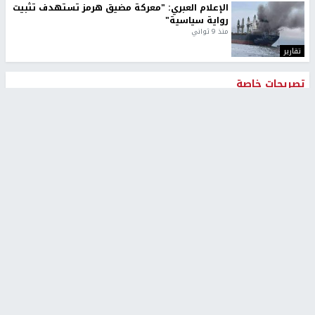
الإعلام العبري: "معركة مضيق هرمز تستهدف تثبيت
رواية سياسية"
منذ 9 ثواني
تقارير
تصريحات خاصة
تصريحات خاصة
تصريحات خاصة
غازي حمد للشرق: الاتفاق حصيلة
مدير مستشفى النجاح: : نقل
مفاوضات طويلة استمرت ستة
أجهزة غسيل الكلى دون تجهيزات
شهور
متكاملة خطر على المرضى
منذ 12 ثانية
منذ 2 ساعة
تصريحات خاصة
تصريحات خاصة