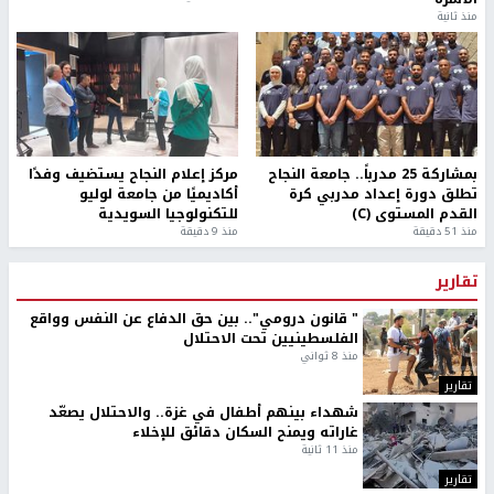
منذ ثانية
بمشاركة 25 مدرباً.. جامعة النجاح
مركز إعلام النجاح يستضيف وفدًا
تطلق دورة إعداد مدربي كرة
أكاديميًا من جامعة لوليو
القدم المستوى (C)
للتكنولوجيا السويدية
منذ 51 دقيقة
منذ 9 دقيقة
تقارير
" قانون درومي".. بين حق الدفاع عن النفس وواقع
الفلسطينيين تحت الاحتلال
منذ 8 ثواني
تقارير
شهداء بينهم أطفال في غزة.. والاحتلال يصعّد
غاراته ويمنح السكان دقائق للإخلاء
منذ 11 ثانية
تقارير