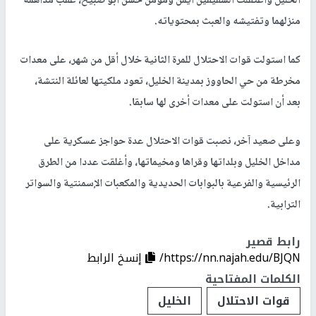
الخليل واعتقلت الشقيقين أيمن ومؤمن حسن أبو صبيح، عقب مداهمة
منزلهما وتفتيشه والعبث بمحتوياته.
كما استولت قوات الاحتلال للمرة الثانية خلال أقل من شهر، على معدات
مخرطة من حي الحاووز بمدينة الخليل، تعود ملكيتها لعائلة النتشة،
بعد أن استولت على معدات أخرى لها سابقا.
وعلى صعيد آخر، نصبت قوات الاحتلال عدة حواجز عسكرية على
مداخل الخليل وبلداتها وقراها ومخيماتها، وأغلقت عددا من الطرق
الرئيسية والفرعية بالبوابات الحديدية والمكعبات الإسمنتية والسواتر
الترابية.
رابط قصير
https://nn.najah.edu/BJQN/
إنسخ الرابط
الكلمات المفتاحية
قوات الاحتلال
الخليل