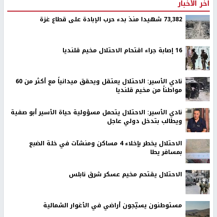
اخر الأخبار
73,382 شهيدا منذ بدء حرب الإبادة على قطاع غزة
16 إصابة جراء اقتحام الاحتلال مخيم قلنديا
نادي الأسير: الاحتلال يعتقل ويحقق ميدانياً مع أكثر من 60
مواطناً من مخيم قلنديا
نادي الأسير: الاحتلال يتحمل مسؤولية حياة الأسير أبو صفية
ويطالب بتدخل دولي عاجل
الاحتلال يخطر بإخلاء 4 مساكن ومنشآت في خلة الضبع
بمسافر يطا
الاحتلال يقتحم مخيم عسكر شرق نابلس
مستوطنون يسيّجون أراضي في الأغوار الشمالية