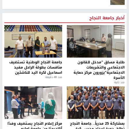
أخبار جامعة النجاح
طلبة مساق "مدخل للقانون
جامعة النجاح الوطنية تستضيف
الاجتماعي والتشريعات
منافسات بطولة الراحل مفيد
الاجتماعية"يزورون مركز حماية
اسماعيل لكرة اليد للناشئين
الأسرة
منذ 48 دقيقة
منذ ثانية
بمشاركة 25 مدرباً.. جامعة النجاح
مركز إعلام النجاح يستضيف وفدًا
تطلق دورة إعداد مدربي كرة
أكاديميًا من جامعة لوليو