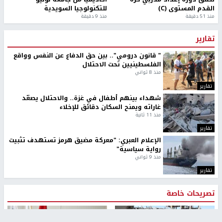
القدم المستوى (C)
للتكنولوجيا السويدية
منذ 51 دقيقة
منذ 9 دقيقة
تقارير
" قانون درومي".. بين حق الدفاع عن النفس وواقع
الفلسطينيين تحت الاحتلال
منذ 8 ثواني
تقارير
شهداء بينهم أطفال في غزة.. والاحتلال يصعّد
غاراته ويمنح السكان دقائق للإخلاء
منذ 11 ثانية
تقارير
الإعلام العبري: "معركة مضيق هرمز تستهدف تثبيت
رواية سياسية"
منذ 9 ثواني
تقارير
تصريحات خاصة
تصريحات خاصة
تصريحات خاصة