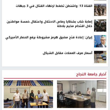
اخر الأخبار
مصادر عبرية: خلافات أميركية إسرائيلية بشأن وثيقة الـ15
نقطة
مصابون بنيران الاحتلال في جباليا شمال قطاع غزة
نيويورك تايمز: إيران تستخدم هرمز للضغط على ترامب
والعودة لاتفاق يونيو
القناة 13: واشنطن تضغط لإنهاء القتال في 3 جبهات
إصابة شاب بشظايا رصاص الاحتلال واعتقال خمسة مواطنين
خلال اقتحام مخيم بلاطة
إيران: إعادة فتح مضيق هرمز مشروطة برفع الحصار الأميركي