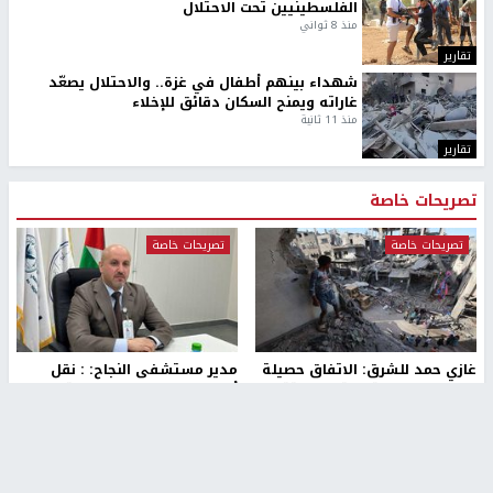
بمشاركة 25 مدرباً.. جامعة النجاح
مركز إعلام النجاح يستضيف وفدًا
تطلق دورة إعداد مدربي كرة
أكاديميًا من جامعة لوليو
القدم المستوى (C)
للتكنولوجيا السويدية
منذ 51 دقيقة
منذ 9 دقيقة
تقارير
بالصور| مرضى عالقون في غزة يناشدون بإجلائهم
العاجل مع انهيار النظام الصحي
منذ 3 دقيقة
تقارير
" قانون درومي".. بين حق الدفاع عن النفس وواقع
الفلسطينيين تحت الاحتلال
منذ 8 ثواني
تقارير
شهداء بينهم أطفال في غزة.. والاحتلال يصعّد
غاراته ويمنح السكان دقائق للإخلاء
منذ 11 ثانية
تقارير
تصريحات خاصة