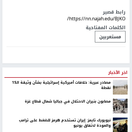
النجاح الإخباري -
رعى مستعمرون، اليوم الثلاثاء، أغنامهم في منطقة
شلال العوجا شمال مدينة أريحا.
وأوضحت منظمة "البيدر" للدفاع عن حقوق البدو، أن المستعمرين رعوا
أغنامهم في الأراضي القريبة من مساكن المواطنين.
ويتعرض تجمع شلال العوجا بشكل متكرر لانتهاكات من قبل
المستعمرين، تهدف إلى تهجير سكانه.
رابط قصير
https://nn.najah.edu/BJKO/
الكلمات المفتاحية
مستعربين