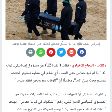
إسرائيل تهدد بالرد إذا لم تُسلّم حماس الجثث قبل انتهاء مهلة ترمب
وكالات -
النجاح الإخباري -
نقلت (القناة 12) عن مسؤول إسرائيلي، قوله
إنّه "إذا لم تُبدِ حماس حتى المساء أيّ تقدّم في عملية تسليم الجثث،
فسيتم بحث سبل الردّ"، مضيفًا أنّ "الوقت يمرّ ونحن نفقد صبرنا".
وأشارت القناة إلى أنّ الموافقة على تنفيذ هذه العمليات صدرت من
المستوى السياسي الإسرائيلي، رغم "الشكوك في نيات حماس"، بهدف
"إثبات استنفاد جميع المحاولات ومنع الحركة من التذرّع بعقبات