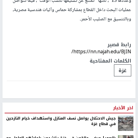
وعددها 13"، لكنها "تمتنع عن تسليمها لكسب الوقت"، فيما تتواصل
عمليات البحث داخل القطاع بمشاركة حماس وآليات هندسية مصرية،
وبالتنسيق مع الصليب الأحمر.
رابط قصير
https://nn.najah.edu/BJIN/
الكلمات المفتاحية
غزة
اخر الأخبار
جيش الاحتلال يواصل نسف المنازل واستهداف خيام النازحين
في قطاع غزة