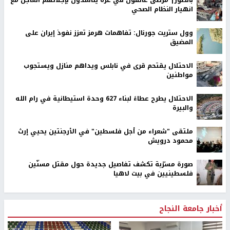
بالصور| مرضى عالقون في غزة يناشدون بإجلائهم العاجل مع
انهيار النظام الصحي
وول ستريت جورنال: تفاهمات هرمز تعزز نفوذ إيران على
المضيق
الاحتلال يقتحم قرى في نابلس ويداهم منازل ويستجوب
مواطنين
الاحتلال يطرح عطاءً لبناء 627 وحدة استيطانية في رام الله
والبيرة
ملتقى "شعراء من أجل فلسطين" في الأرجنتين يحيي إرث
محمود درويش
صورة مسرّبة تكشف تفاصيل جديدة حول مقتل مسنّين
فلسطينيين في بيت لاهيا
أخبار جامعة النجاح