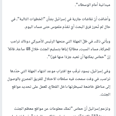
ميدانية أمام الوسطاء".
وأضافت أنّ نقاشات جارية في إسرائيل بشأن "الخطوات التالية"، في
حال لم تُحرز فرق البحث أيّ تقدّم ملموس حتى مساء اليوم.
ويأتي ذلك، في ظلّ المهلة التي منحها الرئيس الأميركي دونالد ترامب
للحركة، مساء السبت، مطالبًا إياها بتسليم الجثث خلال 48 ساعة، قائلاً
إنّ "حماس يمكنها أن تعيد جزءًا منها فورًا".
وفي إسرائيل، يسود ترقّب مع اقتراب موعد انتهاء المهلة التي حدّدها
ترامب، في وقت سمحت فيه سلطات الاحتلال للفريق المصري بالوصول
إلى مناطق خاضعة لسيطرتها داخل القطاع، للعمل على تحديد مواقع
الجثث.
وتزعم إسرائيل أنّ حماس "تملك معلومات عن مواقع معظم الجثث