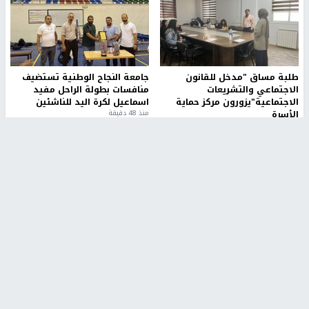
طلبة مساق "مدخل للقانون
جامعة النجاح الوطنية تستضيف
الاجتماعي والتشريعات
منافسات بطولة الراحل مفيد
الاجتماعية"يزورون مركز حماية
اسماعيل لكرة اليد للناشئين
الأسرة
منذ 48 دقيقة
منذ ثانية
بمشاركة 25 مدرباً.. جامعة النجاح
مركز إعلام النجاح يستضيف وفدًا
تطلق دورة إعداد مدربي كرة
أكاديميًا من جامعة لوليو
القدم المستوى (C)
للتكنولوجيا السويدية
منذ 51 دقيقة
منذ 9 دقيقة
تقارير