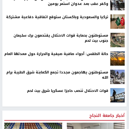
اخر الأخبار
اصابات قرب الخط الأصفر وتحليق مكثف للاستطلاع في سماء
غزة
محافظة القدس: انسحاب قوات الاحتلال من مخيم قلنديا
وكفر عقب بعد عدوان استمر يومين
تركيا والسعودية وباكستان ستوقع اتفاقية دفاعية مشتركة
مستوطنون بحماية قوات الاحتلال يقتحمون برك سليمان
جنوب بيت لحم
حالة الطقس: أجواء صافية صيفية والحرارة حول معدلها العام