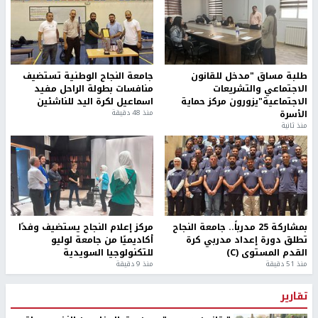
مستوطنون يهاجمون مجددا تجمع الكعابنة شرق الطيبة برام
الله
قوات الاحتلال تنصب حاجزا عسكريا شرق بيت لحم
أخبار جامعة النجاح
طلبة مساق "مدخل للقانون
جامعة النجاح الوطنية تستضيف
الاجتماعي والتشريعات
منافسات بطولة الراحل مفيد
الاجتماعية"يزورون مركز حماية
اسماعيل لكرة اليد للناشئين
الأسرة
منذ 48 دقيقة
منذ ثانية