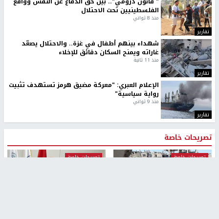
بمشاركة 25 مدرباً.. جامعة النجاح
مركز إعلام النجاح يستضيف وفدًا
تطلق دورة إعداد مدربي كرة
أكاديميًا من جامعة لوليو
القدم المستوى (C)
للتكنولوجيا السويدية
منذ 51 دقيقة
منذ 9 دقيقة
تقارير
" قانون درومي".. بين حق الدفاع عن النفس وواقع
الفلسطينيين تحت الاحتلال
منذ 8 ثواني
تقارير
شهداء بينهم أطفال في غزة.. والاحتلال يصعّد
غاراته ويمنح السكان دقائق للإخلاء
منذ 11 ثانية
تقارير
الإعلام العبري: "معركة مضيق هرمز تستهدف تثبيت
رواية سياسية"
منذ 9 ثواني
تقارير