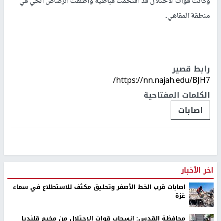
وأفادت مصادر محلية بأن قوات الاحتلال أطلقت الرصاص الحي صوب
المواطنين خلال اقتحامها البلدة، ما أدى لإصابة شابين، فيما ذكرت
جمعية الهلال الأحمر الفلسطيني أن طواقهما تعاملت مع إصابتين
خطيرتين برصاص الاحتلال في قباطية، ونقلتهما إلى مستشفى جنين
الحكومي.
وكانت قوات الاحتلال قد اقتحمت قباطية وأطلقت الرصاص الحي في
منطقة المقاهي.
رابط قصير
https://nn.najah.edu/BJH7/
الكلمات المفتاحية
اصابات