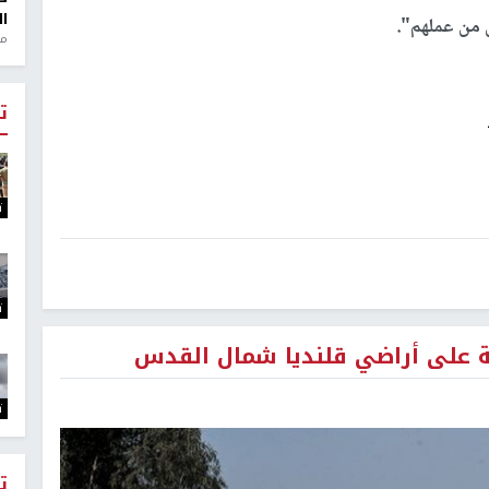
ال
 من عملهم".
منذ 1
ت
ت
ت
يمة على أراضي قلنديا شمال القدس
ت
ت