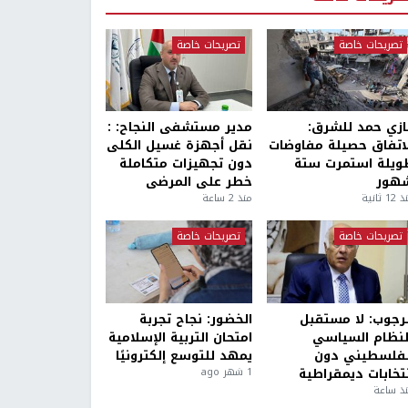
تصريحات خاصة
تصريحات خاصة
ازي حمد للشرق:
مدير مستشفى النجاح: :
لاتفاق حصيلة مفاوضات
نقل أجهزة غسيل الكلى
ويلة استمرت ستة
دون تجهيزات متكاملة
هور
خطر على المرضى
1 ثانية
منذ 2 ساعة
تصريحات خاصة
تصريحات خاصة
لرجوب: لا مستقبل
الخضور: نجاح تجربة
لنظام السياسي
امتحان التربية الإسلامية
لفلسطيني دون
يمهد للتوسع إلكترونيًا
نتخابات ديمقراطية
1 شهر ago
ذ ساعة