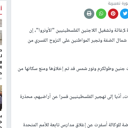
رة تعبيرية
أ
 لإغاثة وتشغيل اللاجئين الفلسطينيين "الأونروا"، إن
 شمال الضفة وتجبر المواطنين على النزوح القسري من
ط
ل
و
ا
مات جنين وطولكرم ونور شمس قد تم إخلاؤها ومنع سكانها من
ح
من
، أدّيا إلى تهجير الفلسطينيين قسرا عن أراضيهم، محذرة
ج
اهضة للوكالة أسفرت عن إغلاق مدارس تابعة للأمم المتحدة
د