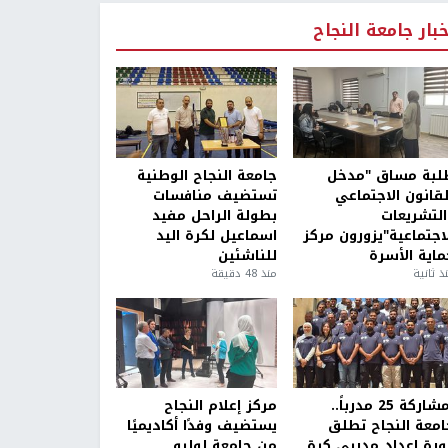
خبار جامعة النجاح
لبة مساق "مدخل
جامعة النجاح الوطنية
لقانون الاجتماعي
تستضيف منافسات
التشريعات
بطولة الراحل مفيد
لاجتماعية"يزورون مركز
اسماعيل لكرة اليد
ماية الأسرة
للناشئين
ذ ثانية
منذ 48 دقيقة
بمشاركة 25 مدرباً..
مركز إعلام النجاح
امعة النجاح تطلق
يستضيف وفدًا أكاديميًا
ورة إعداد مدربي كرة
من جامعة لوليو