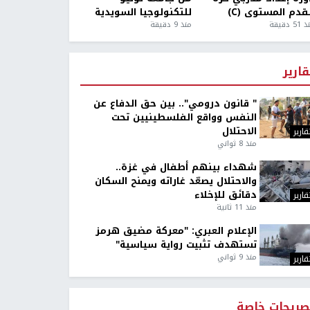
قدم المستوى (C)
للتكنولوجيا السويدية
5 دقيقة
منذ 9 دقيقة
قارير
" قانون درومي".. بين حق الدفاع عن
النفس وواقع الفلسطينيين تحت
الاحتلال
قارير
منذ 8 ثواني
شهداء بينهم أطفال في غزة..
والاحتلال يصعّد غاراته ويمنح السكان
دقائق للإخلاء
قارير
منذ 11 ثانية
الإعلام العبري: "معركة مضيق هرمز
تستهدف تثبيت رواية سياسية"
منذ 9 ثواني
قارير
صريحات خاصة