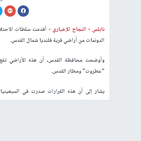
نابلس -
النجاح الإخباري -
أقدمت سلطات الاحتلال
الدونمات من أراضي قرية قلنديا شمال القدس.
وأوضحت محافظة القدس، أن هذه الأراضي تقع شر
"عطروت" ومطار القدس.
يشار إلى أن هذه القرارات صدرت في السبعينيات
الصناعية الاستعمارية "عطروت"، وهو ما لم ينفذ 
ورفض الأهالي منذ ذلك الحين هذه القرارات الاحتلالي
زراعة أراضيهم دون أي ممانعة من سلطات الاحتلال عل