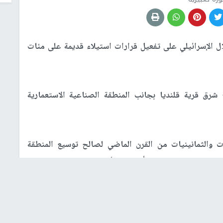
 الإسرائيلي على تفعيل قرارات استيلاء قديمة على مئات
ق قرية قلنديا بجانب المنطقة الصناعية الاستعمارية
 والثمانينيات من القرن الماضي لصالح توسيع المنطقة
منذ عقود بسبب اعتراض أصحاب الأراضي.
ة الباطلة قانونيا، وامتنعوا عن التعاطي معها، واستمروا في
ى مدار العقود الماضية، إلى أن فوجئوا خلال الأيام القليلة