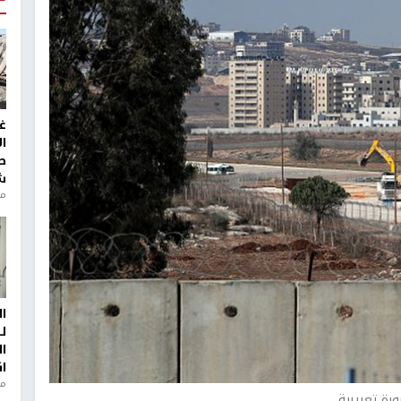
غ
ا
ط
ش
منذ 2
ا
ل
ا
ا
من
رة تعبيرية