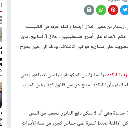
أ
ي، إيتمار بن غفير، خلال اجتماع كتلة حزبه في الكنيست،
اليوم الإثنين، بأنه إذا لم يطرح مشروع قانون يفرض حكم الإعدام على أسرى فلسطينيين، خلال 3 أسابيع، فإن
تصويت على مشاريع قوانين الائتلاف، وذلك إلى حين يُطرح
ط
ل
و
ا
ح
ب الليكود
برئاسة رئيس الحكومة، بنيامين نتنياهو، ينص
من
حالية، وأن الليكود امتنع عن سن قانون كهذا، قبل الحرب
جديدة وهي أنه لا يمكن دفع القانون تحسبا من المس
ج
شكل "رافعة ضغط كبيرة على حماس كجزء من سلة الأدوات
د