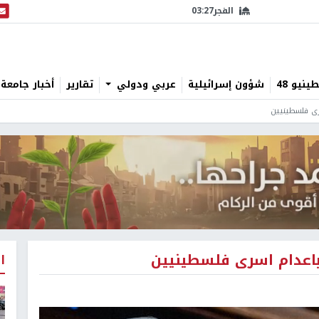
الفجر
03:27
البث
نيو 48
شؤون إسرائيلية
عربي ودولي
تقارير
أخبار جامعة 
رى فلسطينيين
 باعدام اسرى فلسطينيين
ا