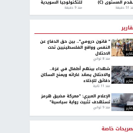
قدم المستوى (C)
للتكنولوجيا السويدية
5 دقيقة
منذ 9 دقيقة
قارير
" قانون درومي".. بين حق الدفاع عن
النفس وواقع الفلسطينيين تحت
الاحتلال
قارير
منذ 8 ثواني
شهداء بينهم أطفال في غزة..
والاحتلال يصعّد غاراته ويمنح السكان
دقائق للإخلاء
قارير
منذ 11 ثانية
الإعلام العبري: "معركة مضيق هرمز
تستهدف تثبيت رواية سياسية"
منذ 9 ثواني
قارير
صريحات خاصة