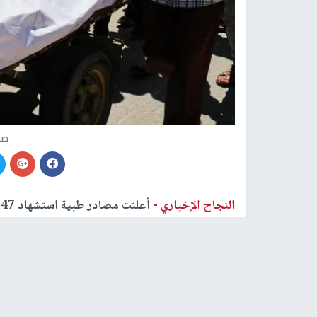
صو
النجاح الإخباري -
أ
من قطاع
غزة
، خلال الـ24 ساعة الماضية.
مستشفى المعمداني، و12 شهيدا إلى مستشفى الأقصى، 5 شهداء إلى مستشفى ناصر.