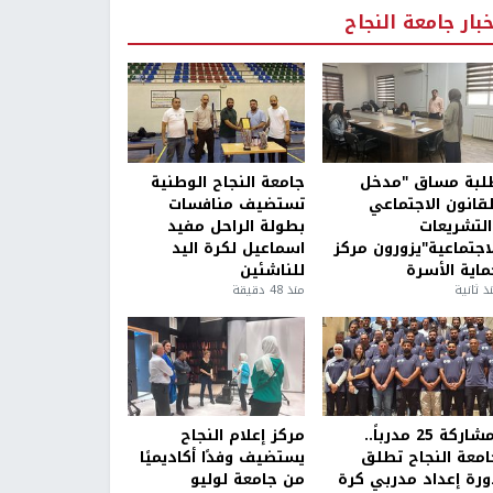
خبار جامعة النجاح
لبة مساق "مدخل
جامعة النجاح الوطنية
لقانون الاجتماعي
تستضيف منافسات
التشريعات
بطولة الراحل مفيد
لاجتماعية"يزورون مركز
اسماعيل لكرة اليد
ماية الأسرة
للناشئين
ذ ثانية
منذ 48 دقيقة
بمشاركة 25 مدرباً..
مركز إعلام النجاح
امعة النجاح تطلق
يستضيف وفدًا أكاديميًا
ورة إعداد مدربي كرة
من جامعة لوليو