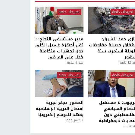
تصريحات خاصة
تصريحات خاصة
ازي حمد للشرق:
مدير مستشفى النجاح: :
لاتفاق حصيلة مفاوضات
نقل أجهزة غسيل الكلى
ويلة استمرت ستة
دون تجهيزات متكاملة
هور
خطر على المرضى
1 ثانية
منذ 2 ساعة
تصريحات خاصة
تصريحات خاصة
لرجوب: لا مستقبل
الخضور: نجاح تجربة
لنظام السياسي
امتحان التربية الإسلامية
لفلسطيني دون
يمهد للتوسع إلكترونيًا
نتخابات ديمقراطية
1 شهر ago
ذ ساعة