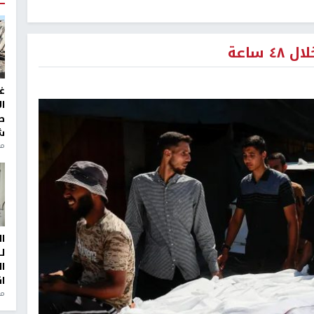
غ
ا
ط
ش
منذ 2
ا
ل
ا
ا
من