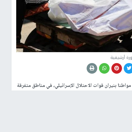
رة أرشيفية
علنت مصادر طبية استشهاد 47 مواطنا بنيران قوات الاحتلال الإسرائيلي، في مناطق متفرقة
وبحسب المصادر ذاتها، فقد نُقل 4 شهداء إلى مستشفى الشفاء، و24 شهيدا إلى مستشفى العودة، وشهيدان إلى